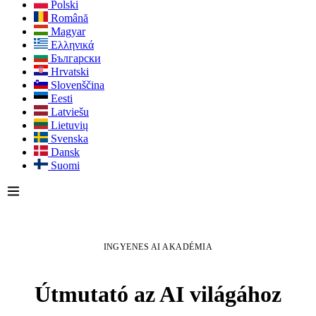
Polski
Română
Magyar
Ελληνικά
Български
Hrvatski
Slovenščina
Eesti
Latviešu
Lietuvių
Svenska
Dansk
Suomi
INGYENES AI AKADÉMIA
Útmutató az AI világához