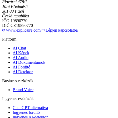
Plovární 478/1
Jižní Předměstí
301 00 Plzeň
Česká republika
IČO
19890770
DIČ
CZ19890770
www.explicaire.com
Lépjen kapcsolatba
Platform
AI Chat
AI Képek
AI Audio
AI Dokumentumok
AI Fordító
AI Detektor
Business eszközök
Brand Voice
Ingyenes eszközök
Chat GPT alternatíva
Ingyenes fordító
Ingyenes AI-detektor