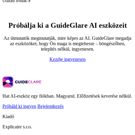
Utazási irodák
Próbálja ki a GuideGlare AI eszközeit
Az útmutatók megmutatják, mire képes az AI. GuideGlare megadja
az eszközöket, hogy Ön maga is megtehesse – böngészőben,
telepítés nélkül, ingyenesen.
Kezdje ingyenesen
Hat AI-eszköz egy fiókban. Magyarul. Előfizetések keverése nélkül.
Próbáld ki ingyen
Bejelentkezés
Kiadó
Explicaire s.r.o.