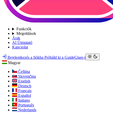
Funkciók
Megoldások
Árak
AI Útmutató
Kapcsolat
Bejelentkezés a fiókba
Próbáld ki a GuideGlare-t
Magyar
Čeština
Slovenčina
English
Deutsch
Français
Español
Italiano
Português
Nederlands