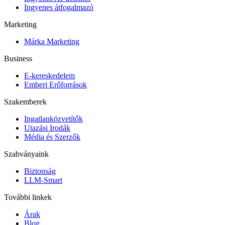
Ingyenes átfogalmazó
Marketing
Márka Marketing
Business
E-kereskedelem
Emberi Erőforrások
Szakemberek
Ingatlanközvetítők
Utazási Irodák
Média és Szerzők
Szabványaink
Biztonság
LLM-Smart
További linkek
Árak
Blog