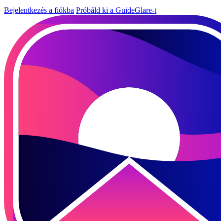
Bejelentkezés a fiókba
Próbáld ki a GuideGlare-t