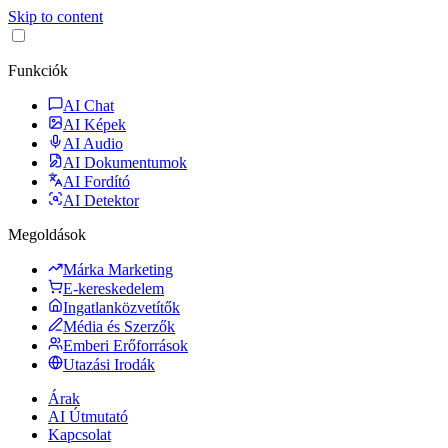
Skip to content
Funkciók
AI Chat
AI Képek
AI Audio
AI Dokumentumok
AI Fordító
AI Detektor
Megoldások
Márka Marketing
E-kereskedelem
Ingatlanközvetítők
Média és Szerzők
Emberi Erőforrások
Utazási Irodák
Árak
AI Útmutató
Kapcsolat