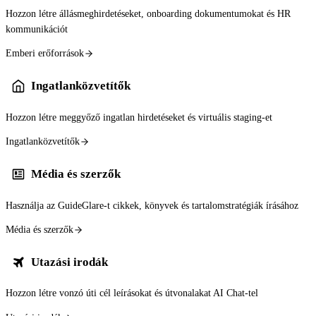
Hozzon létre állásmeghirdetéseket, onboarding dokumentumokat és HR
kommunikációt
Emberi erőforrások
Ingatlanközvetítők
Hozzon létre meggyőző ingatlan hirdetéseket és virtuális staging-et
Ingatlanközvetítők
Média és szerzők
Használja az GuideGlare-t cikkek, könyvek és tartalomstratégiák írásához
Média és szerzők
Utazási irodák
Hozzon létre vonzó úti cél leírásokat és útvonalakat AI Chat-tel