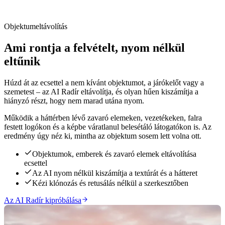
Objektumeltávolítás
Ami rontja a felvételt, nyom nélkül
eltűnik
Húzd át az ecsettel a nem kívánt objektumot, a járókelőt vagy a
szemetest – az AI Radír eltávolítja, és olyan hűen kiszámítja a
hiányzó részt, hogy nem marad utána nyom.
Működik a háttérben lévő zavaró elemeken, vezetékeken, falra
festett logókon és a képbe váratlanul belesétáló látogatókon is. Az
eredmény úgy néz ki, mintha az objektum sosem lett volna ott.
Objektumok, emberek és zavaró elemek eltávolítása
ecsettel
Az AI nyom nélkül kiszámítja a textúrát és a hátteret
Kézi klónozás és retusálás nélkül a szerkesztőben
Az AI Radír kipróbálása