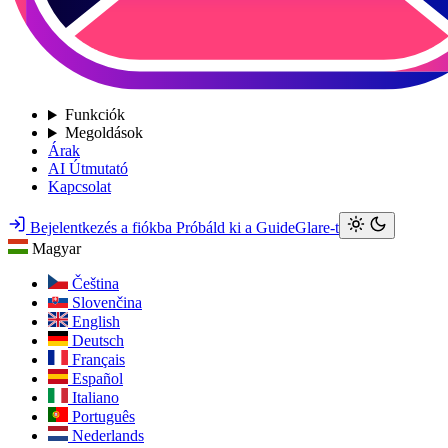
Funkciók
Megoldások
Árak
AI Útmutató
Kapcsolat
Bejelentkezés a fiókba
Próbáld ki a GuideGlare-t
Magyar
Čeština
Slovenčina
English
Deutsch
Français
Español
Italiano
Português
Nederlands