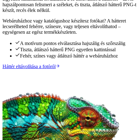
hajszálpontosan felismeri a széleket, és tiszta, átlátszó hátterű PNG-t
készít, recés élek nélkül.
Webáruházhoz vagy katalógushoz készítesz fotókat? A hátteret
lecserélheted fehérre, színesre, vagy teljesen eltávolíthatod –
egységesen az egész termékkészleten.
A motívum pontos elválasztása hajszálig és szőrszálig
Tiszta, átlátszó hátterű PNG egyetlen kattintással
Fehér, színes vagy átlátszó háttér a webáruházhoz
Háttér eltávolítása a fotóról