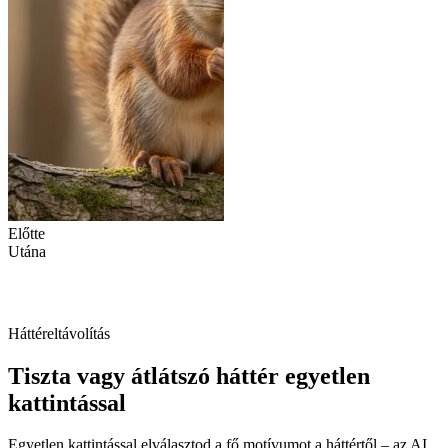
Előtte
Utána
Háttéreltávolítás
Tiszta vagy átlátszó háttér egyetlen
kattintással
Egyetlen kattintással elválasztod a fő motívumot a háttértől – az AI