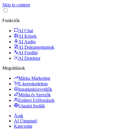
Skip to content
Funkciók
AI Chat
AI Képek
AI Audio
AI Dokumentumok
AI Fordító
AI Detektor
Megoldások
Márka Marketing
E-kereskedelem
Ingatlanközvetítők
Média és Szerzők
Emberi Erőforrások
Utazási Irodák
Árak
AI Útmutató
Kapcsolat