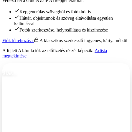
Fedezd fel a GuideGlare AI képgenerátorát.
Képgenerálás szövegből és fotókból is
Háttér, objektumok és szöveg eltávolítása egyetlen
kattintással
Fotók szerkesztése, helyreállítása és kiszínezése
Fiók létrehozása
A klasszikus szerkesztő ingyenes, kártya nélkül
A fejlett AI-funkciók az előfizetés részét képezik.
Árlista
megtekintése