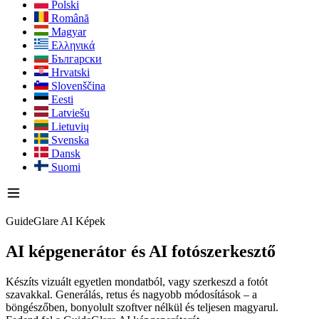
Polski
Română
Magyar
Ελληνικά
Български
Hrvatski
Slovenščina
Eesti
Latviešu
Lietuvių
Svenska
Dansk
Suomi
GuideGlare AI Képek
AI képgenerátor
és AI fotószerkesztő
Készíts vizuált egyetlen mondatból, vagy szerkeszd a fotót
szavakkal. Generálás, retus és nagyobb módosítások – a
böngészőben, bonyolult szoftver nélkül és teljesen magyarul.