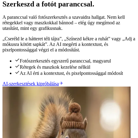
Szerkeszd a fotót paranccsal.
A paranccsal való fotószerkesztés a szavaidra hallgat. Nem kell
rétegekkel vagy maszkokkal bánnod – elég úgy megírnod az
utasítást, mint egy grafikusnak.
„Cseréld le a hátteret téli tájra”, „Színezd kékre a ruhát” vagy „Adj a
mókusra kötött sapkát”. Az AI megérti a kontextust, és
pixelpontossággal végzi el a módosítást.
Fotószerkesztés egyszerű paranccsal, magyarul
Rétegek és maszkok kezelése nélkül
Az AI érti a kontextust, és pixelpontossággal módosít
AI-szerkesztések kipróbálása