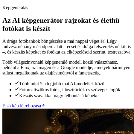
Képgenerálás
Az AI képgenerátor rajzokat és élethű
fotókat is készít
A drága fotóbankok böngészése a mai nappal véget ér! Légy
művész néhány másodperc alatt – ecset és drága felszerelés nélkül is
–, és készíts képeket és fotókat az elképzeléseid szerint, testreszabva.
Több világszínvonalú képgeneráló modell közül választhatsz,
például a Flux, az Imagen és a Google modellje, amelyek bármilyen
stílust megalkotnak az olajfestménytől a fametszetig.
Több mint 5 a legjobb mai AI-modellek közül
Fotorealisztikus fotók, illusztrációk és szöveges logók
Készíts szavakkal nagy felbontású képeket
Első kép létrehozása