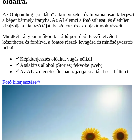
oldalra.
Az Outpainting „kitalálja” a környezetet, és folyamatosan kiterjeszti
a képet bármely irányba. Az AI elemzi a fotó stílusát, és élethűen
kirajzolja a hiányzó tájat, belső teret és az objektumok részeit.
Mindkét irányban működik – álló portréból fekvő felvételt
készíthetsz és fordítva, a fontos részek levágása és minőségvesztés
nélkül.
Képkiterjesztés oldalra, vágás nélkül
Átalakítás állóból (Stories) fekvőbe (web)
Az AI az eredeti stílusban rajzolja ki a tájat és a hátteret
Fotó kiterjesztése