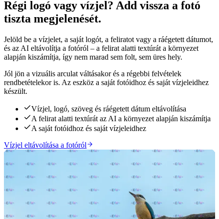
Régi logó vagy vízjel? Add vissza a fotó
Kattints a felfedéshez
tiszta megjelenését.
Jelöld be a vízjelet, a saját logót, a feliratot vagy a ráégetett dátumot,
és az AI eltávolítja a fotóról – a felirat alatti textúrát a környezet
alapján kiszámítja, így nem marad sem folt, sem üres hely.
Jól jön a vizuális arculat váltásakor és a régebbi felvételek
rendbetételekor is. Az eszköz a saját fotóidhoz és saját vízjeleidhez
készült.
Vízjel, logó, szöveg és ráégetett dátum eltávolítása
A felirat alatti textúrát az AI a környezet alapján kiszámítja
A saját fotóidhoz és saját vízjeleidhez
Vízjel eltávolítása a fotóról