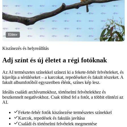
Előtte
Kiszínezés és helyreállítás
Adj színt és új életet a régi fotóknak
Kattints a felfedéshez
Az AI természetes színekkel színezi ki a fekete-fehér felvételeket, és
kijavítja a sérüléseket – a karcokat, repedéseket és fakult részeket. A
fakult albumfotóból egyszeriben élénk, színes kép lesz.
Ideális családi archívumokhoz, történelmi felvételekhez és
beszkennelt negatívokhoz. Csak töltsd fel a fotót, a többit elintézi az
AI.
Fekete-fehér fotók kiszínezése természetes színekkel
Karcok, repedések és fakulás javítása
Családi és történelmi felvételek megmentése