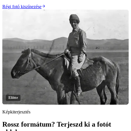
Régi fotó kiszínezése
Előtte
Képkiterjesztés
Rossz formátum? Terjeszd ki a fotót
Kattints a felfedéshez