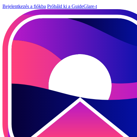
Bejelentkezés a fiókba
Próbáld ki a GuideGlare-t