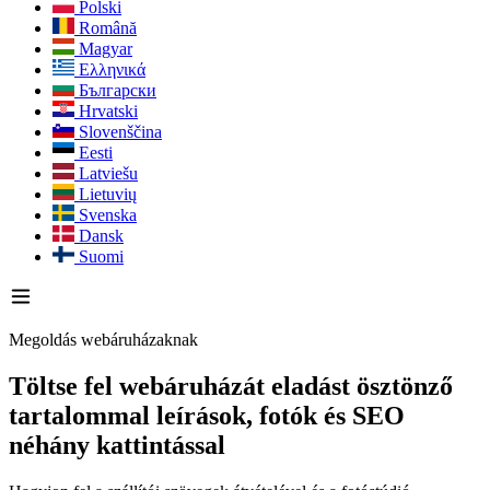
Polski
Română
Magyar
Ελληνικά
Български
Hrvatski
Slovenščina
Eesti
Latviešu
Lietuvių
Svenska
Dansk
Suomi
Megoldás webáruházaknak
Töltse fel webáruházát eladást ösztönző
tartalommal
leírások, fotók és SEO
néhány kattintással