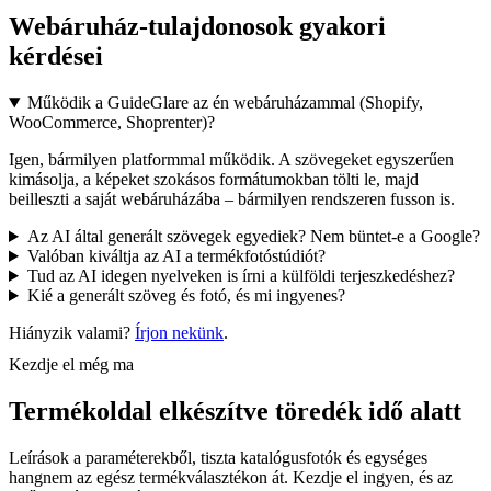
Webáruház-tulajdonosok gyakori
kérdései
Működik a GuideGlare az én webáruházammal (Shopify,
WooCommerce, Shoprenter)?
Igen, bármilyen platformmal működik. A szövegeket egyszerűen
kimásolja, a képeket szokásos formátumokban tölti le, majd
beilleszti a saját webáruházába – bármilyen rendszeren fusson is.
Az AI által generált szövegek egyediek? Nem büntet-e a Google?
Valóban kiváltja az AI a termékfotóstúdiót?
Tud az AI idegen nyelveken is írni a külföldi terjeszkedéshez?
Kié a generált szöveg és fotó, és mi ingyenes?
Hiányzik valami?
Írjon nekünk
.
Kezdje el még ma
Termékoldal elkészítve
töredék idő alatt
Leírások a paraméterekből, tiszta katalógusfotók és egységes
hangnem az egész termékválasztékon át. Kezdje el ingyen, és az