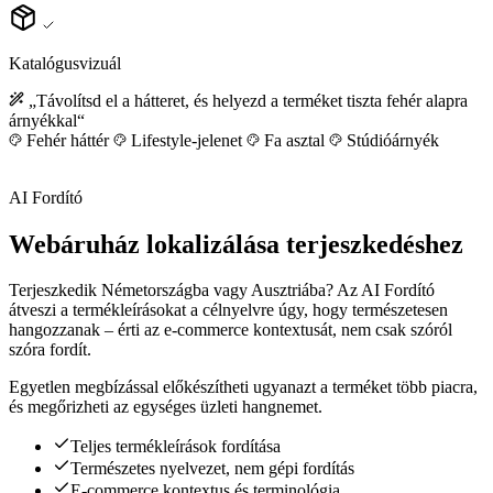
Katalógusvizuál
„Távolítsd el a hátteret, és helyezd a terméket tiszta fehér alapra
árnyékkal“
Fehér háttér
Lifestyle-jelenet
Fa asztal
Stúdióárnyék
AI Fordító
Webáruház lokalizálása terjeszkedéshez
Terjeszkedik Németországba vagy Ausztriába? Az AI Fordító
átveszi a termékleírásokat a célnyelvre úgy, hogy természetesen
hangozzanak – érti az e-commerce kontextusát, nem csak szóról
szóra fordít.
Egyetlen megbízással előkészítheti ugyanazt a terméket több piacra,
és megőrizheti az egységes üzleti hangnemet.
Teljes termékleírások fordítása
Természetes nyelvezet, nem gépi fordítás
E-commerce kontextus és terminológia