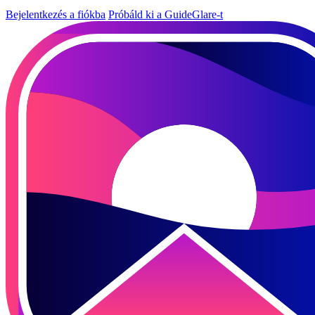
Bejelentkezés a fiókba
Próbáld ki a GuideGlare-t