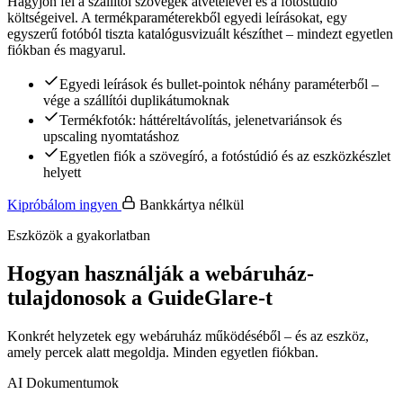
Hagyjon fel a szállítói szövegek átvételével és a fotóstúdió
költségeivel. A termékparaméterekből egyedi leírásokat, egy
egyszerű fotóból tiszta katalógusvizuált készíthet – mindezt egyetlen
fiókban és magyarul.
Egyedi leírások és bullet-pointok néhány paraméterből –
vége a szállítói duplikátumoknak
Termékfotók: háttéreltávolítás, jelenetvariánsok és
upscaling nyomtatáshoz
Egyetlen fiók a szövegíró, a fotóstúdió és az eszközkészlet
helyett
Kipróbálom ingyen
Bankkártya nélkül
Eszközök a gyakorlatban
Hogyan használják a webáruház-
tulajdonosok a GuideGlare-t
Konkrét helyzetek egy webáruház működéséből – és az eszköz,
amely percek alatt megoldja. Minden egyetlen fiókban.
AI Dokumentumok