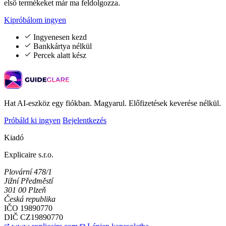
első termékeket már ma feldolgozza.
Kipróbálom ingyen
Ingyenesen kezd
Bankkártya nélkül
Percek alatt kész
Hat AI-eszköz egy fiókban. Magyarul. Előfizetések keverése nélkül.
Próbáld ki ingyen
Bejelentkezés
Kiadó
Explicaire s.r.o.
Plovární 478/1
Jižní Předměstí
301 00 Plzeň
Česká republika
IČO
19890770
DIČ
CZ19890770