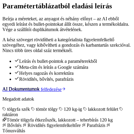
Paramétertáblázatból eladási leírás
Beírja a méreteket, az anyagot és néhány előnyt – az AI ebből
egyedi leírást és bullet-pointokat állít össze, készen a termékoldalra.
Vége a szállítói duplikátumok átvételének.
A kész szöveget rövidítheti a kategórialista figyelemfelkeltő
szövegéhez, vagy kibővítheti a gondozás és karbantartás szekcióval.
Nincs több üres oldal száz terméknél.
Leírás és bullet-pointok a paraméterekből
Meta-cím és leírás a Google számára
Helyes ragozás és korrektúra
Rövidítés, bővítés, parafrázis
AI Dokumentumok
AI Dokumentumok felfedezése
Megadott adatok
tölgyfa szék
tömör tölgy
120 kg-ig
lakkozott felület
raktáron
Tömör tölgyfa étkezőszék, lakkozott – teherbírás 120 kg
Bővítés
Rövidítés figyelemfelkeltőre
Parafrázis
Tónusváltás