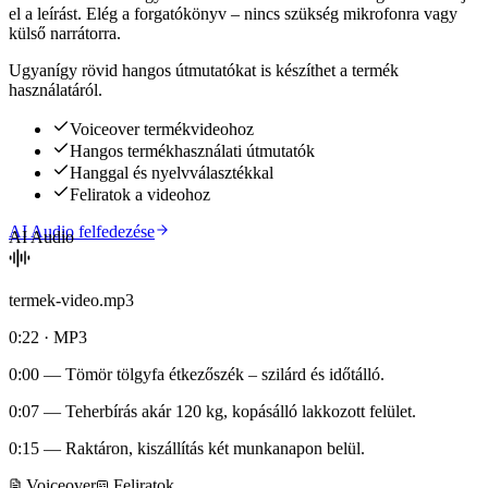
el a leírást. Elég a forgatókönyv – nincs szükség mikrofonra vagy
külső narrátorra.
Ugyanígy rövid hangos útmutatókat is készíthet a termék
használatáról.
Voiceover termékvideohoz
Hangos termékhasználati útmutatók
Hanggal és nyelvválasztékkal
Feliratok a videohoz
AI Audio felfedezése
AI Audio
termek-video.mp3
0:22 · MP3
0:00
— Tömör tölgyfa étkezőszék – szilárd és időtálló.
0:07
— Teherbírás akár 120 kg, kopásálló lakkozott felület.
0:15
— Raktáron, kiszállítás két munkanapon belül.
Voiceover
Feliratok