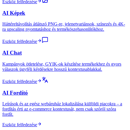
Eszköz felfedezése
AI Képek
Háttéreltávolítás átlátszó PNG-re, jelenetvariánsok, színezés és 4K-
ra upscaling nyomtatáshoz és terméköszehasonlítókhoz.
Eszköz felfedezése
AI Chat
Kampányok ötletelése, GYIK-ok készítése termékekhez és gyors
válaszok ügyféli kérdésekre hosszú kontextusablakkal.
Eszköz felfedezése
AI Fordító
Leírások és az egész webáruház lokalizálása külföldi piacokra – a
fordítás érti az e-commerce kontextusát, nem csak szóról szóra
fordít.
Eszköz felfedezése