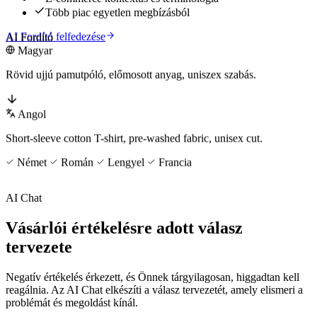
Több piac egyetlen megbízásból
AI Fordító felfedezése
AI Fordító
Magyar
Rövid ujjú pamutpóló, előmosott anyag, uniszex szabás.
Angol
Short-sleeve cotton T-shirt, pre-washed fabric, unisex cut.
Német
Román
Lengyel
Francia
AI Chat
Vásárlói értékelésre adott válasz
tervezete
Negatív értékelés érkezett, és Önnek tárgyilagosan, higgadtan kell
reagálnia. Az AI Chat elkészíti a válasz tervezetét, amely elismeri a
problémát és megoldást kínál.