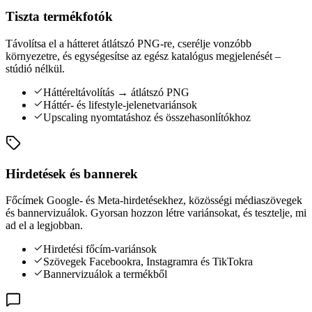
Tiszta termékfotók
Távolítsa el a hátteret átlátszó PNG-re, cserélje vonzóbb
környezetre, és egységesítse az egész katalógus megjelenését –
stúdió nélkül.
Háttéreltávolítás → átlátszó PNG
Háttér- és lifestyle-jelenetvariánsok
Upscaling nyomtatáshoz és összehasonlítókhoz
Hirdetések és bannerek
Főcímek Google- és Meta-hirdetésekhez, közösségi médiaszövegek
és bannervizuálok. Gyorsan hozzon létre variánsokat, és tesztelje, mi
ad el a legjobban.
Hirdetési főcím-variánsok
Szövegek Facebookra, Instagramra és TikTokra
Bannervizuálok a termékből