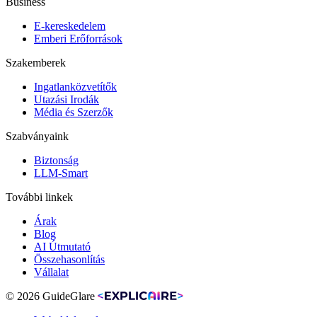
Business
E-kereskedelem
Emberi Erőforrások
Szakemberek
Ingatlanközvetítők
Utazási Irodák
Média és Szerzők
Szabványaink
Biztonság
LLM-Smart
További linkek
Árak
Blog
AI Útmutató
Összehasonlítás
Vállalat
© 2026 GuideGlare