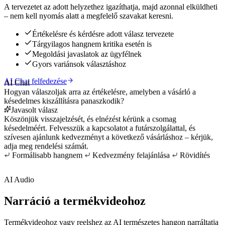
A tervezetet az adott helyzethez igazíthatja, majd azonnal elküldheti
– nem kell nyomás alatt a megfelelő szavakat keresni.
Értékelésre és kérdésre adott válasz tervezete
Tárgyilagos hangnem kritika esetén is
Megoldási javaslatok az ügyfélnek
Gyors variánsok választáshoz
AI Chat felfedezése
AI Chat
Hogyan válaszoljak arra az értékelésre, amelyben a vásárló a
késedelmes kiszállításra panaszkodik?
Javasolt válasz
Köszönjük visszajelzését, és elnézést kérünk a csomag
késedelméért. Felvesszük a kapcsolatot a futárszolgálattal, és
szívesen ajánlunk kedvezményt a következő vásárláshoz – kérjük,
adja meg rendelési számát.
Formálisabb hangnem
Kedvezmény felajánlása
Rövidítés
AI Audio
Narráció a termékvideohoz
Termékvideohoz vagy reelshez az AI természetes hangon narráltatja