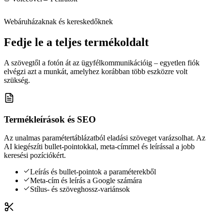
Webáruházaknak és kereskedőknek
Fedje le a teljes termékoldalt
A szövegtől a fotón át az ügyfélkommunikációig – egyetlen fiók
elvégzi azt a munkát, amelyhez korábban több eszközre volt
szükség.
Termékleírások és SEO
Az unalmas paramétertáblázatból eladási szöveget varázsolhat. Az
AI kiegészíti bullet-pointokkal, meta-címmel és leírással a jobb
keresési pozíciókért.
Leírás és bullet-pointok a paraméterekből
Meta-cím és leírás a Google számára
Stílus- és szöveghossz-variánsok