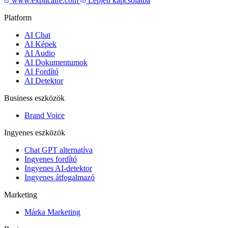
www.explicaire.com
Lépjen kapcsolatba
Platform
AI Chat
AI Képek
AI Audio
AI Dokumentumok
AI Fordító
AI Detektor
Business eszközök
Brand Voice
Ingyenes eszközök
Chat GPT alternatíva
Ingyenes fordító
Ingyenes AI-detektor
Ingyenes átfogalmazó
Marketing
Márka Marketing