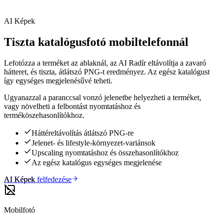
AI Képek
Tiszta katalógusfotó mobiltelefonnál
Lefotózza a terméket az ablaknál, az AI Radír eltávolítja a zavaró
hátteret, és tiszta, átlátszó PNG-t eredményez. Az egész katalógust
így egységes megjelenésűvé teheti.
Ugyanazzal a paranccsal vonzó jelenetbe helyezheti a terméket,
vagy növelheti a felbontást nyomtatáshoz és
terméköszehasonlítókhoz.
Háttéreltávolítás átlátszó PNG-re
Jelenet- és lifestyle-környezet-variánsok
Upscaling nyomtatáshoz és összehasonlítókhoz
Az egész katalógus egységes megjelenése
AI Képek
AI Képek felfedezése
Mobilfotó