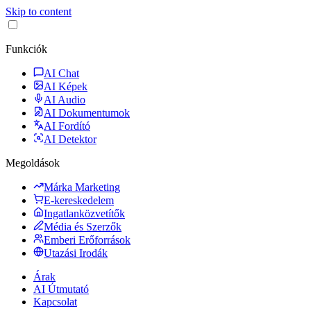
Skip to content
Funkciók
AI Chat
AI Képek
AI Audio
AI Dokumentumok
AI Fordító
AI Detektor
Megoldások
Márka Marketing
E-kereskedelem
Ingatlanközvetítők
Média és Szerzők
Emberi Erőforrások
Utazási Irodák
Árak
AI Útmutató
Kapcsolat