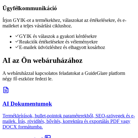
Ügyfélkommunikáció
Írjon GYIK-ot a termékekhez, válaszokat az értékelésekre, és e-
maileket a teljes vásárlási ciklushoz.
GYIK és válaszok a gyakori kérdésekre
Reakciók értékelésekre és véleményekre
E-mailek üdvözléshez és elhagyott kosárhoz
AI az Ön webáruházához
A webáruházzal kapcsolatos feladatokat a GuideGlare platform
négy fő eszköze fedezi le.
AI Dokumentumok
Termékleírások, bullet-pointok paraméterekből, SEO-szövegek és e-
mailek. Írás, rövidítés, bővítés, korrektúra és exportálás PDF vagy
DOCX formátumba.