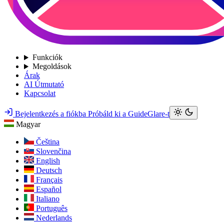
Funkciók
Megoldások
Árak
AI Útmutató
Kapcsolat
Bejelentkezés a fiókba
Próbáld ki a GuideGlare-t
Magyar
Čeština
Slovenčina
English
Deutsch
Français
Español
Italiano
Português
Nederlands