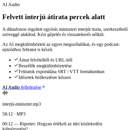
AI Audio
Felvett interjú átirata percek alatt
A diktafonon rögzített egyórás miniszteri interjút tiszta, szerkeszthető
szöveggé alakítod. Kézi gépelés és visszatekerés nélkül.
Az AI megkülönbözteti az egyes megszólalókat, és egy podcast-
epizódhoz feliratot is készít.
Átirat felvételből és URL-ből
Beszélők megkülönböztetése
Feliratok exportálása SRT / VTT formátumban
Idézetek beillesztésre készen
AI Audio
AI Audio felfedezése
interjú-miniszter.mp3
58:12 · MP3
00:12
— Riporter: Hogyan értékeli az idei közlekedési
költségvetést?