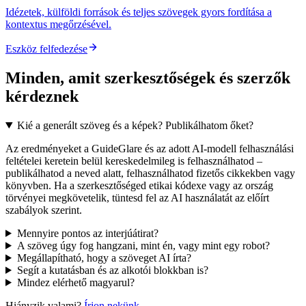
Idézetek, külföldi források és teljes szövegek gyors fordítása a
kontextus megőrzésével.
Eszköz felfedezése
Minden, amit szerkesztőségek és szerzők
kérdeznek
Kié a generált szöveg és a képek? Publikálhatom őket?
Az eredményeket a GuideGlare és az adott AI-modell felhasználási
feltételei keretein belül kereskedelmileg is felhasználhatod –
publikálhatod a neved alatt, felhasználhatod fizetős cikkekben vagy
könyvben. Ha a szerkesztőséged etikai kódexe vagy az ország
törvényei megkövetelik, tüntesd fel az AI használatát az előírt
szabályok szerint.
Mennyire pontos az interjúátirat?
A szöveg úgy fog hangzani, mint én, vagy mint egy robot?
Megállapítható, hogy a szöveget AI írta?
Segít a kutatásban és az alkotói blokkban is?
Mindez elérhető magyarul?
Hiányzik valami?
Írjon nekünk
.