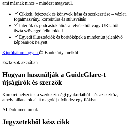
ami másnak nincs – mindezt magyarul.
Cikkek, fejezetek és könyvek írása és szerkesztése – vázlat,
fogalmazvány, korrektúra és stílusváltás
Interjúk és podcastok átírása felvételből vagy URL-ből
tiszta szöveggé feliratokkal
Egyedi illusztrációk és borítóképek a mindenütt jelenlévő
képbankok helyett
Kipróbálom ingyen
Bankkártya nélkül
Eszközök akcióban
Hogyan használják a GuideGlare-t
újságírók és szerzők
Konkrét helyzetek a szerkesztőségi gyakorlatból – és az eszköz,
amely pillanatok alatt megoldja. Mindez egy fiókban.
AI Dokumentumok
Jegyzetekből kész cikk