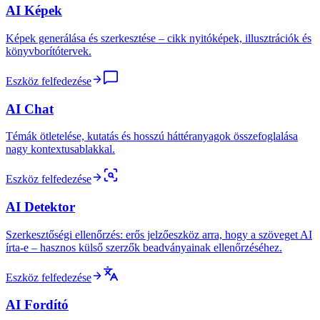
AI Képek
Képek generálása és szerkesztése – cikk nyitóképek, illusztrációk és
könyvborítótervek.
Eszköz felfedezése
AI Chat
Témák ötletelése, kutatás és hosszú háttéranyagok összefoglalása
nagy kontextusablakkal.
Eszköz felfedezése
AI Detektor
Szerkesztőségi ellenőrzés: erős jelzőeszköz arra, hogy a szöveget AI
írta-e – hasznos külső szerzők beadványainak ellenőrzéséhez.
Eszköz felfedezése
AI Fordító