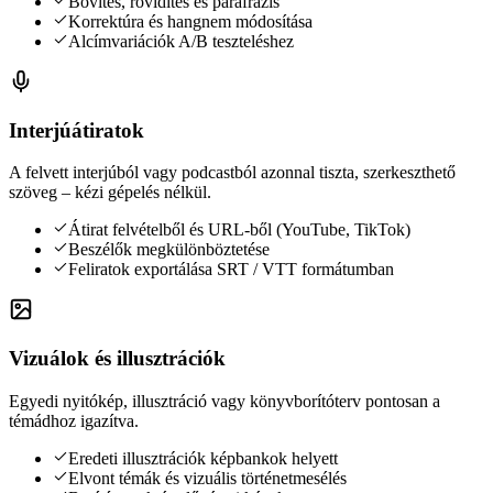
Bővítés, rövidítés és parafrázis
Korrektúra és hangnem módosítása
Alcímvariációk A/B teszteléshez
Interjúátiratok
A felvett interjúból vagy podcastból azonnal tiszta, szerkeszthető
szöveg – kézi gépelés nélkül.
Átirat felvételből és URL-ből (YouTube, TikTok)
Beszélők megkülönböztetése
Feliratok exportálása SRT / VTT formátumban
Vizuálok és illusztrációk
Egyedi nyitókép, illusztráció vagy könyvborítóterv pontosan a
témádhoz igazítva.
Eredeti illusztrációk képbankok helyett
Elvont témák és vizuális történetmesélés