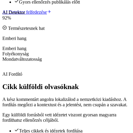
Gyors ellenőrzés publikálás előtt
AI Detektor felfedezése
AI Detektor
92%
Természetesnek hat
Emberi hang
Emberi hang
Folyékonyság
Mondatváltozatosság
AI Fordító
Cikk külföldi olvasóknak
A kész kommentárt angolra lokalizálod a nemzetközi kiadáshoz. A
fordítás megőrzi a kontextust és a jelentést, nem csupán a szavakat.
Egy külföldi forrásból vett idézetet viszont gyorsan magyarra
fordíthatsz ellenőrzés céljából.
Teljes cikkek és idézetek fordítása