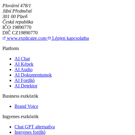
Plovární 478/1
Jižní Předměstí
301 00 Plzeň
Česká republika
IČO
19890770
DIČ
CZ19890770
www.explicaire.com
Lépjen kapcsolatba
Platform
AI Chat
AI Képek
AI Audio
AI Dokumentumok
AI Fordító
AI Detektor
Business eszközök
Brand Voice
Ingyenes eszközök
Chat GPT alternatíva
Ingyenes fordító