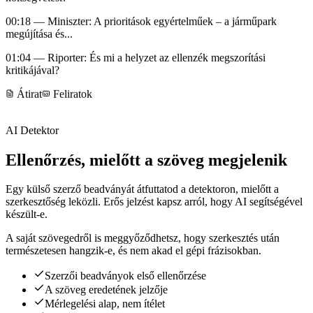
00:18
— Miniszter: A prioritások egyértelműek – a járműpark
megújítása és...
01:04
— Riporter: És mi a helyzet az ellenzék megszorítási
kritikájával?
Átirat
Feliratok
AI Detektor
Ellenőrzés, mielőtt a szöveg megjelenik
Egy külső szerző beadványát átfuttatod a detektoron, mielőtt a
szerkesztőség leközli. Erős jelzést kapsz arról, hogy AI segítségével
készült-e.
A saját szövegedről is meggyőződhetsz, hogy szerkesztés után
természetesen hangzik-e, és nem akad el gépi frázisokban.
Szerzői beadványok első ellenőrzése
A szöveg eredetének jelzője
Mérlegelési alap, nem ítélet