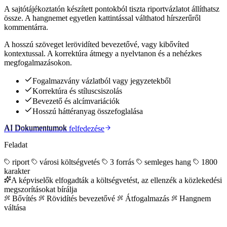
A sajtótájékoztatón készített pontokból tiszta riportvázlatot állíthatsz
össze. A hangnemet egyetlen kattintással válthatod hírszerűről
kommentárra.
A hosszú szöveget lerövidíted bevezetővé, vagy kibővíted
kontextussal. A korrektúra átmegy a nyelvtanon és a nehézkes
megfogalmazásokon.
Fogalmazvány vázlatból vagy jegyzetekből
Korrektúra és stíluscsiszolás
Bevezető és alcímvariációk
Hosszú háttéranyag összefoglalása
AI Dokumentumok
AI Dokumentumok felfedezése
Feladat
riport
városi költségvetés
3 forrás
semleges hang
1800
karakter
A képviselők elfogadták a költségvetést, az ellenzék a közlekedési
megszorításokat bírálja
Bővítés
Rövidítés bevezetővé
Átfogalmazás
Hangnem
váltása