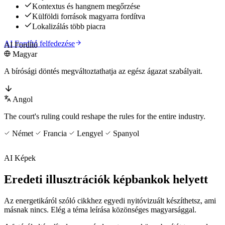
Kontextus és hangnem megőrzése
Külföldi források magyarra fordítva
Lokalizálás több piacra
AI Fordító felfedezése
AI Fordító
Magyar
A bírósági döntés megváltoztathatja az egész ágazat szabályait.
Angol
The court's ruling could reshape the rules for the entire industry.
Német
Francia
Lengyel
Spanyol
AI Képek
Eredeti illusztrációk képbankok helyett
Az energetikáról szóló cikkhez egyedi nyitóvizuált készíthetsz, ami
másnak nincs. Elég a téma leírása közönséges magyarsággal.