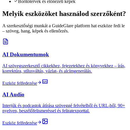
Borítótervek és előnézeti képek
Melyik eszközöket használod szerzőként?
A szerkesztőségi munkát a GuideGlare platform hat eszköze fedi le
– szöveg, hang, képek és ellenőrzés.
AI Dokumentumok
AI szövegszerkesztő cikkekhez, fejezetekhez és könyvekhez – írás,
korrektúra, stílusváltás, vázlat- és alcímgenerálás.
Eszköz felfedezése
AI Audio
Interjúk és podcastok átírása szöveggé felvételből és URL-ből, 90+
nyelven, beszélőfelismeréssel és feliratexporttal.
Eszköz felfedezése