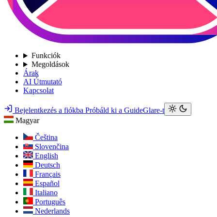
Funkciók
Megoldások
Árak
AI Útmutató
Kapcsolat
Bejelentkezés a fiókba
Próbáld ki a GuideGlare-t
Magyar
Čeština
Slovenčina
English
Deutsch
Français
Español
Italiano
Português
Nederlands