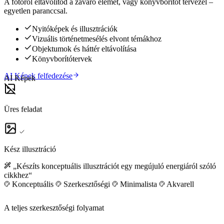
A fotóról eltávolítod a zavaró elemet, vagy könyvborítót tervezel –
egyetlen paranccsal.
Nyitóképek és illusztrációk
Vizuális történetmesélés elvont témákhoz
Objektumok és háttér eltávolítása
Könyvborítótervek
AI Képek felfedezése
AI Képek
Üres feladat
Kész illusztráció
„Készíts konceptuális illusztrációt egy megújuló energiáról szóló
cikkhez“
Konceptuális
Szerkesztőségi
Minimalista
Akvarell
A teljes szerkesztőségi folyamat