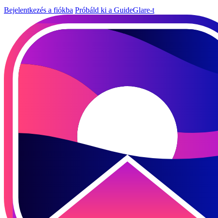
Bejelentkezés a fiókba
Próbáld ki a GuideGlare-t