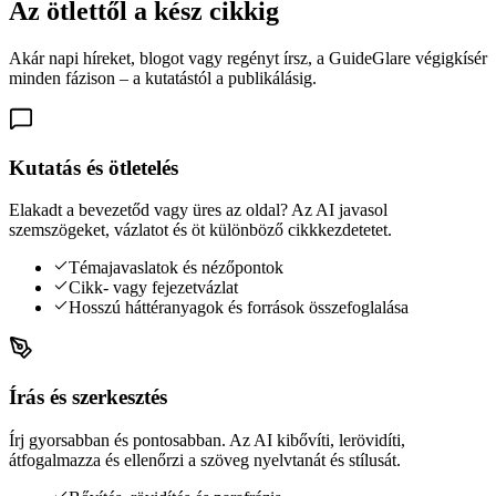
Az ötlettől a kész cikkig
Akár napi híreket, blogot vagy regényt írsz, a GuideGlare végigkísér
minden fázison – a kutatástól a publikálásig.
Kutatás és ötletelés
Elakadt a bevezetőd vagy üres az oldal? Az AI javasol
szemszögeket, vázlatot és öt különböző cikkkezdetetet.
Témajavaslatok és nézőpontok
Cikk- vagy fejezetvázlat
Hosszú háttéranyagok és források összefoglalása
Írás és szerkesztés
Írj gyorsabban és pontosabban. Az AI kibővíti, lerövidíti,
átfogalmazza és ellenőrzi a szöveg nyelvtanát és stílusát.