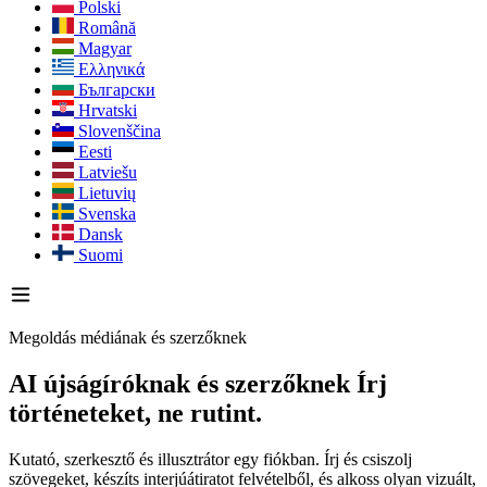
Polski
Română
Magyar
Ελληνικά
Български
Hrvatski
Slovenščina
Eesti
Latviešu
Lietuvių
Svenska
Dansk
Suomi
Megoldás médiának és szerzőknek
AI újságíróknak és szerzőknek
Írj
történeteket, ne rutint.
Kutató, szerkesztő és illusztrátor egy fiókban. Írj és csiszolj
szövegeket, készíts interjúátiratot felvételből, és alkoss olyan vizuált,