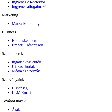
Ingyenes AI-detektor
Ingyenes átfogalmazó
Marketing
Márka Marketing
Business
E-kereskedelem
Emberi Erőforrások
Szakemberek
Ingatlanközvetítők
Utazási Irodák
Média és Szerzők
Szabványaink
Biztonság
LLM-Smart
További linkek
Árak