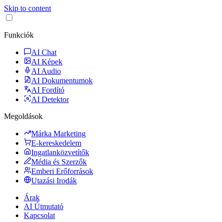
Skip to content
Funkciók
AI Chat
AI Képek
AI Audio
AI Dokumentumok
AI Fordító
AI Detektor
Megoldások
Márka Marketing
E-kereskedelem
Ingatlanközvetítők
Média és Szerzők
Emberi Erőforrások
Utazási Irodák
Árak
AI Útmutató
Kapcsolat