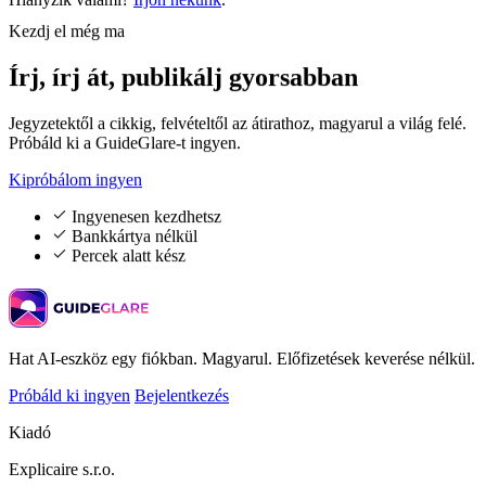
Kezdj el még ma
Írj, írj át,
publikálj gyorsabban
Jegyzetektől a cikkig, felvételtől az átirathoz, magyarul a világ felé.
Próbáld ki a GuideGlare-t ingyen.
Kipróbálom ingyen
Ingyenesen kezdhetsz
Bankkártya nélkül
Percek alatt kész
Hat AI-eszköz egy fiókban. Magyarul. Előfizetések keverése nélkül.
Próbáld ki ingyen
Bejelentkezés
Kiadó
Explicaire s.r.o.