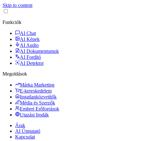
Skip to content
Funkciók
AI Chat
AI Képek
AI Audio
AI Dokumentumok
AI Fordító
AI Detektor
Megoldások
Márka Marketing
E-kereskedelem
Ingatlanközvetítők
Média és Szerzők
Emberi Erőforrások
Utazási Irodák
Árak
AI Útmutató
Kapcsolat