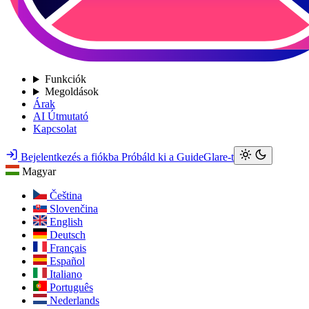
Funkciók
Megoldások
Árak
AI Útmutató
Kapcsolat
Bejelentkezés a fiókba
Próbáld ki a GuideGlare-t
Magyar
Čeština
Slovenčina
English
Deutsch
Français
Español
Italiano
Português
Nederlands