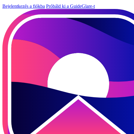
Bejelentkezés a fiókba
Próbáld ki a GuideGlare-t