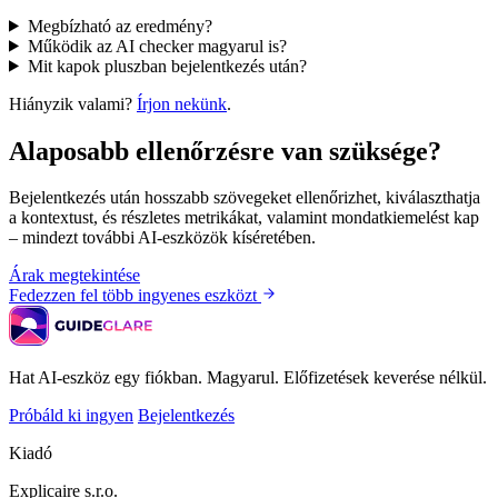
Megbízható az eredmény?
Működik az AI checker magyarul is?
Mit kapok pluszban bejelentkezés után?
Hiányzik valami?
Írjon nekünk
.
Alaposabb ellenőrzésre van szüksége?
Bejelentkezés után hosszabb szövegeket ellenőrizhet, kiválaszthatja
a kontextust, és részletes metrikákat, valamint mondatkiemelést kap
– mindezt további AI-eszközök kíséretében.
Árak megtekintése
Fedezzen fel több ingyenes eszközt
Hat AI-eszköz egy fiókban. Magyarul. Előfizetések keverése nélkül.
Próbáld ki ingyen
Bejelentkezés
Kiadó
Explicaire s.r.o.