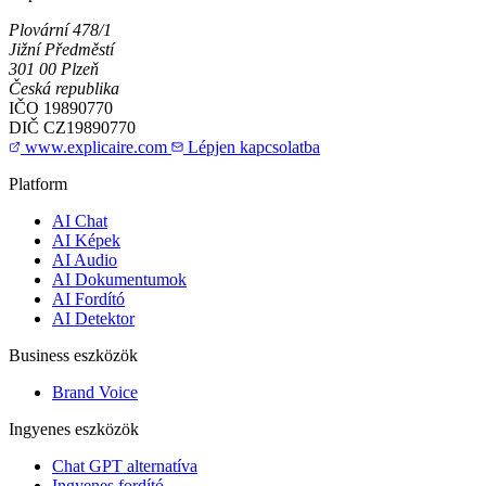
Plovární 478/1
Jižní Předměstí
301 00 Plzeň
Česká republika
IČO
19890770
DIČ
CZ19890770
www.explicaire.com
Lépjen kapcsolatba
Platform
AI Chat
AI Képek
AI Audio
AI Dokumentumok
AI Fordító
AI Detektor
Business eszközök
Brand Voice
Ingyenes eszközök
Chat GPT alternatíva
Ingyenes fordító