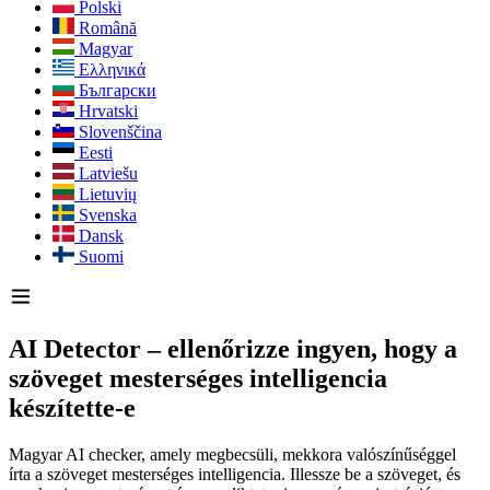
Polski
Română
Magyar
Ελληνικά
Български
Hrvatski
Slovenščina
Eesti
Latviešu
Lietuvių
Svenska
Dansk
Suomi
AI Detector – ellenőrizze ingyen, hogy a
szöveget mesterséges intelligencia
készítette-e
Magyar AI checker, amely megbecsüli, mekkora valószínűséggel
írta a szöveget mesterséges intelligencia. Illessze be a szöveget, és