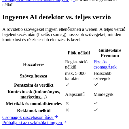
nélkül
Ingyenes AI detektor vs. teljes verzió
A rövidebb szövegeket ingyen ellenőrizheti a weben. A teljes verzió
bejelentkezés után (fizetős csomag) hosszabb szövegeket, minden
kontextust és részletesebb elemzést is kezel.
GuideGlare
Fiók nélkül
Premium
Regisztráció
Fizetős
Hozzáférés
nélkül
csomag
Árak
max. 5 000
Hosszabb
Szöveg hossza
karakter
szövegek
Pontszám és verdikt
Kontextusok (tudományos,
Alapszintű
Mindegyik
marketing…)
Metrikák és mondatkiemelés
Reklámok nélkül
Csomagok összehasonlítása
Próbálja ki az eszközöket ingyen