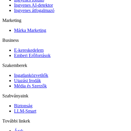
Ingyenes AI-detektor
Ingyenes átfogalmazó
Marketing
Márka Marketing
Business
E-kereskedelem
Emberi Erőforrások
Szakemberek
Ingatlanközvetítők
Utazási Irodák
Média és Szerzők
Szabványaink
Biztonság
LLM-Smart
További linkek
Árak