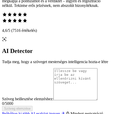
megkapja a pontszámot és a verdiktet – ingyen és regisztráció
nélkül. Tekintse erős jelzésnek, nem abszolút bizonyítéknak.
4,6
/5
(7516 értékelés)
AI Detector
Tudja meg, hogy a szöveget mesterséges intelligencia hozta-e létre
Szöveg beillesztése elemzéshez:
0
/
5000
Szöveg elemzése
Próbáljon ki több AI-eszközt ingyen
Mindezt regisztráció