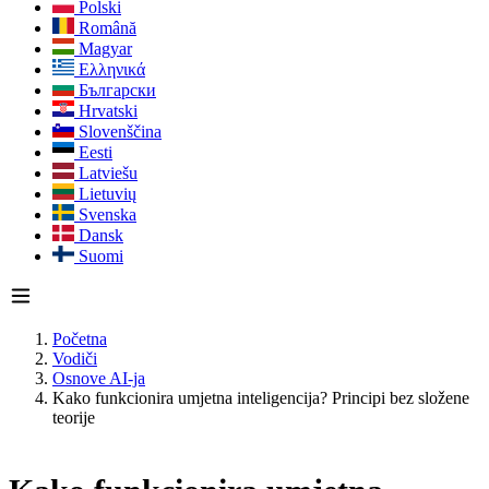
Polski
Română
Magyar
Ελληνικά
Български
Hrvatski
Slovenščina
Eesti
Latviešu
Lietuvių
Svenska
Dansk
Suomi
Početna
Vodiči
Osnove AI-ja
Kako funkcionira umjetna inteligencija? Principi bez složene
teorije