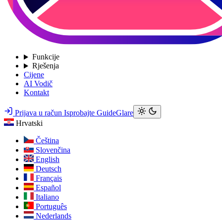
Funkcije
Rješenja
Cijene
AI Vodič
Kontakt
Prijava u račun
Isprobajte GuideGlare
Hrvatski
Čeština
Slovenčina
English
Deutsch
Français
Español
Italiano
Português
Nederlands