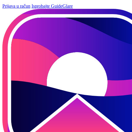
Prijava u račun
Isprobajte GuideGlare