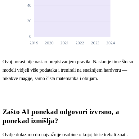
Poboljšanje performansi AI-ja na jezičnom mjerilu
Ovaj porast nije nastao prepisivanjem pravila. Nastao je time što su
Poboljšanje performansi AI-ja na jezičnom mj
modeli vidjeli više podataka i trenirali na snažnijem hardveru —
2019
50
nikakve magije, samo čista matematika i obujam.
2020
57
2021
65
Zašto AI ponekad odgovori izvrsno, a
2022
73
ponekad izmišlja?
2023
87
Ovdje dolazimo do najvažnije osobine o kojoj biste trebali znati: