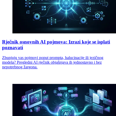
Rječnik osnovnih AI pojmova: Izrazi koje se isplati
poznavati
Zbunjuju vas pojmovi poput prompta, halucinacije ili jezičnog
modela? Pregledni AI rječnik objašnjava ih jednostavno i bez
nepotrebnog žargona.