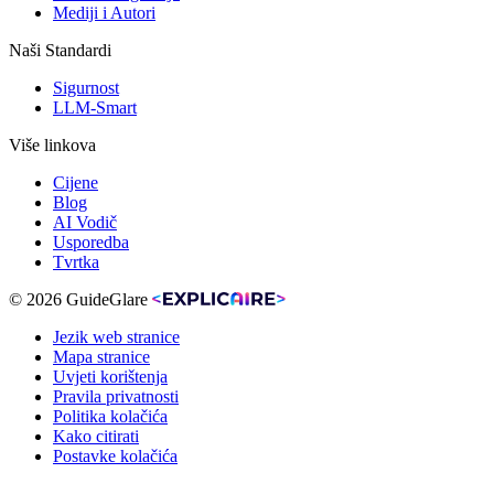
Mediji i Autori
Naši Standardi
Sigurnost
LLM-Smart
Više linkova
Cijene
Blog
AI Vodič
Usporedba
Tvrtka
© 2026 GuideGlare
Jezik web stranice
Mapa stranice
Uvjeti korištenja
Pravila privatnosti
Politika kolačića
Kako citirati
Postavke kolačića