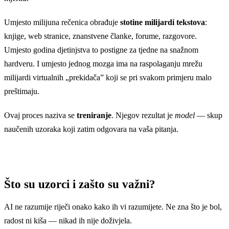
Umjesto milijuna rečenica obrađuje
stotine milijardi tekstova
:
knjige, web stranice, znanstvene članke, forume, razgovore.
Umjesto godina djetinjstva to postigne za tjedne na snažnom
hardveru. I umjesto jednog mozga ima na raspolaganju mrežu
milijardi virtualnih „prekidača” koji se pri svakom primjeru malo
preštimaju.
Ovaj proces naziva se
treniranje
. Njegov rezultat je
model
— skup
naučenih uzoraka koji zatim odgovara na vaša pitanja.
Što su uzorci i zašto su važni?
AI ne razumije riječi onako kako ih vi razumijete. Ne zna što je bol,
radost ni kiša — nikad ih nije doživjela.