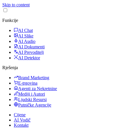
Skip to content
Funkcije
AI Chat
AI Slike
AI Audio
AI Dokumenti
AI Prevoditelj
AI Detektor
Rješenja
Brand Marketing
E-trgovina
Agenti za Nekretnine
Mediji i Autori
Ljudski Resursi
Putničke Agencije
Cijene
AI Vodič
Kontakt