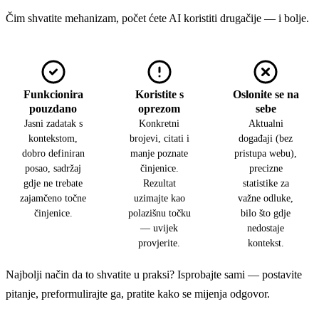
Čim shvatite mehanizam, počet ćete AI koristiti drugačije — i bolje.
Funkcionira
Koristite s
Oslonite se na
pouzdano
oprezom
sebe
Jasni zadatak s
Konkretni
Aktualni
kontekstom,
brojevi, citati i
događaji (bez
dobro definiran
manje poznate
pristupa webu),
posao, sadržaj
činjenice.
precizne
gdje ne trebate
Rezultat
statistike za
zajamčeno točne
uzimajte kao
važne odluke,
činjenice.
polazišnu točku
bilo što gdje
— uvijek
nedostaje
provjerite.
kontekst.
Najbolji način da to shvatite u praksi? Isprobajte sami — postavite
pitanje, preformulirajte ga, pratite kako se mijenja odgovor.