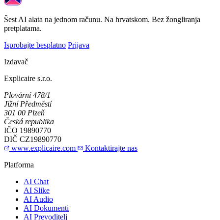
Šest AI alata na jednom računu. Na hrvatskom. Bez žongliranja
pretplatama.
Isprobajte besplatno
Prijava
Izdavač
Explicaire s.r.o.
Plovární 478/1
Jižní Předměstí
301 00 Plzeň
Česká republika
IČO
19890770
DIČ
CZ19890770
www.explicaire.com
Kontaktirajte nas
Platforma
AI Chat
AI Slike
AI Audio
AI Dokumenti
AI Prevoditelj