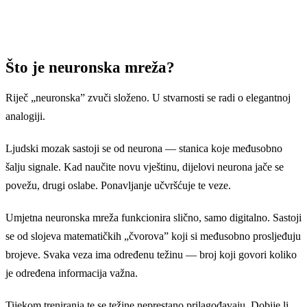
Što je neuronska mreža?
Riječ „neuronska” zvuči složeno. U stvarnosti se radi o elegantnoj
analogiji.
Ljudski mozak sastoji se od neurona — stanica koje međusobno
šalju signale. Kad naučite novu vještinu, dijelovi neurona jače se
povežu, drugi oslabe. Ponavljanje učvršćuje te veze.
Umjetna neuronska mreža funkcionira slično, samo digitalno. Sastoji
se od slojeva matematičkih „čvorova” koji si međusobno prosljeđuju
brojeve. Svaka veza ima određenu težinu — broj koji govori koliko
je određena informacija važna.
Tijekom treniranja te se težine neprestano prilagođavaju. Dobije li