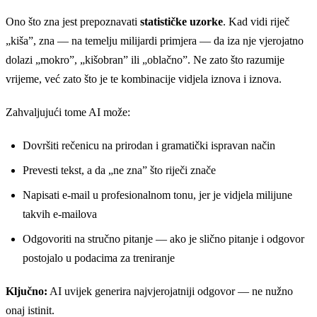
Ono što zna jest prepoznavati
statističke uzorke
. Kad vidi riječ
„kiša”, zna — na temelju milijardi primjera — da iza nje vjerojatno
dolazi „mokro”, „kišobran” ili „oblačno”. Ne zato što razumije
vrijeme, već zato što je te kombinacije vidjela iznova i iznova.
Zahvaljujući tome AI može:
Dovršiti rečenicu na prirodan i gramatički ispravan način
Prevesti tekst, a da „ne zna” što riječi znače
Napisati e-mail u profesionalnom tonu, jer je vidjela milijune
takvih e-mailova
Odgovoriti na stručno pitanje — ako je slično pitanje i odgovor
postojalo u podacima za treniranje
Ključno:
AI uvijek generira najvjerojatniji odgovor — ne nužno
onaj istinit.