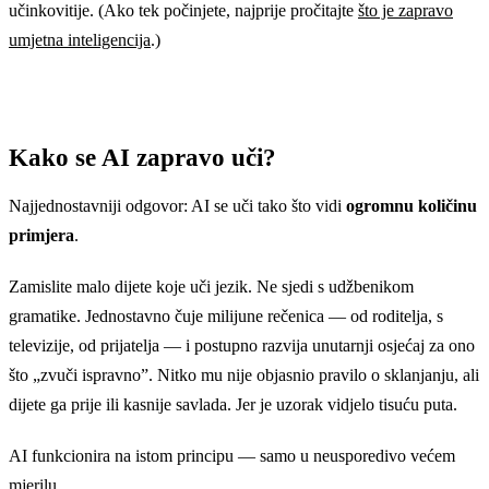
učinkovitije. (Ako tek počinjete, najprije pročitajte
što je zapravo
umjetna inteligencija
.)
Kako se AI zapravo uči?
Najjednostavniji odgovor: AI se uči tako što vidi
ogromnu količinu
primjera
.
Zamislite malo dijete koje uči jezik. Ne sjedi s udžbenikom
gramatike. Jednostavno čuje milijune rečenica — od roditelja, s
televizije, od prijatelja — i postupno razvija unutarnji osjećaj za ono
što „zvuči ispravno”. Nitko mu nije objasnio pravilo o sklanjanju, ali
dijete ga prije ili kasnije savlada. Jer je uzorak vidjelo tisuću puta.
AI funkcionira na istom principu — samo u neusporedivo većem
mjerilu.