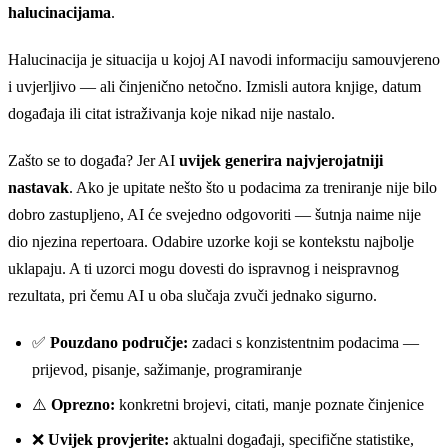
halucinacijama
.
2024
92
Halucinacija je situacija u kojoj AI navodi informaciju samouvjereno
i uvjerljivo — ali činjenično netočno. Izmisli autora knjige, datum
događaja ili citat istraživanja koje nikad nije nastalo.
Zašto se to događa? Jer AI
uvijek generira najvjerojatniji
nastavak
. Ako je upitate nešto što u podacima za treniranje nije bilo
dobro zastupljeno, AI će svejedno odgovoriti — šutnja naime nije
dio njezina repertoara. Odabire uzorke koji se kontekstu najbolje
uklapaju. A ti uzorci mogu dovesti do ispravnog i neispravnog
rezultata, pri čemu AI u oba slučaja zvuči jednako sigurno.
✅
Pouzdano područje:
zadaci s konzistentnim podacima —
prijevod, pisanje, sažimanje, programiranje
⚠️
Oprezno:
konkretni brojevi, citati, manje poznate činjenice
❌
Uvijek provjerite:
aktualni događaji, specifične statistike,