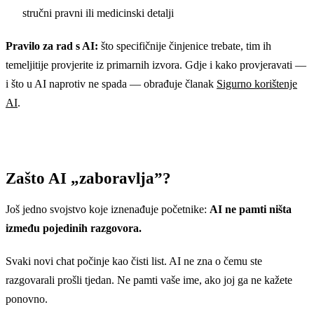
stručni pravni ili medicinski detalji
Pravilo za rad s AI:
što specifičnije činjenice trebate, tim ih
temeljitije provjerite iz primarnih izvora. Gdje i kako provjeravati —
i što u AI naprotiv ne spada — obrađuje članak
Sigurno korištenje
AI
.
Zašto AI „zaboravlja”?
Još jedno svojstvo koje iznenađuje početnike:
AI ne pamti ništa
između pojedinih razgovora.
Svaki novi chat počinje kao čisti list. AI ne zna o čemu ste
razgovarali prošli tjedan. Ne pamti vaše ime, ako joj ga ne kažete
ponovno.