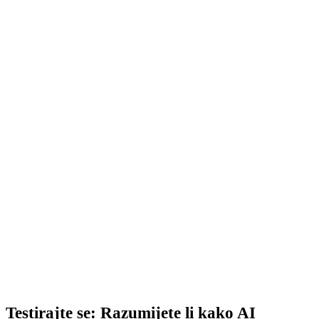
Isprobajte kako AI razmišlja
Postavite AI pitanje, pokušajte ga preformulirati i pratite
kako se mijenjaju odgovori. Ta interakcija dat će vam
bolji osjećaj za AI od bilo kojeg članka.
→ Otvoriti AI Chat GuideGlare
Testirajte se: Razumijete li kako AI