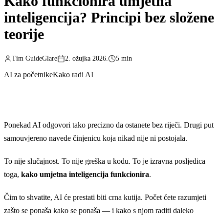
Kako funkcionira umjetna
inteligencija? Principi bez složene
teorije
Tim GuideGlare
2. ožujka 2026.
5 min
AI za početnike
Kako radi AI
Ponekad AI odgovori tako precizno da ostanete bez riječi. Drugi put
samouvjereno navede činjenicu koja nikad nije ni postojala.
To nije slučajnost. To nije greška u kodu. To je izravna posljedica
toga,
kako umjetna inteligencija funkcionira
.
Čim to shvatite, AI će prestati biti crna kutija. Počet ćete razumjeti
zašto se ponaša kako se ponaša — i kako s njom raditi daleko