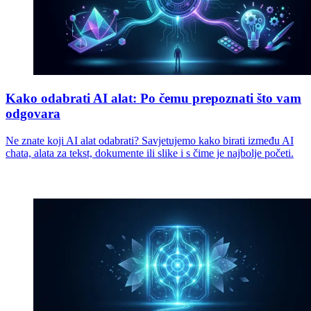
Kako odabrati AI alat: Po čemu prepoznati što vam
odgovara
Ne znate koji AI alat odabrati? Savjetujemo kako birati između AI
chata, alata za tekst, dokumente ili slike i s čime je najbolje početi.