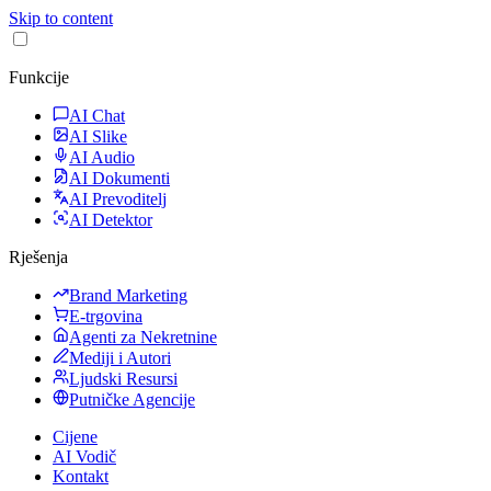
Skip to content
Funkcije
AI Chat
AI Slike
AI Audio
AI Dokumenti
AI Prevoditelj
AI Detektor
Rješenja
Brand Marketing
E-trgovina
Agenti za Nekretnine
Mediji i Autori
Ljudski Resursi
Putničke Agencije
Cijene
AI Vodič
Kontakt