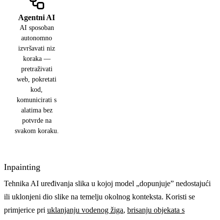
Agentni AI
AI sposoban
autonomno
izvršavati niz
koraka —
pretraživati
web, pokretati
kod,
komunicirati s
alatima bez
potvrde na
svakom koraku.
Inpainting
Tehnika AI uređivanja slika u kojoj model „dopunjuje” nedostajući
ili uklonjeni dio slike na temelju okolnog konteksta. Koristi se
primjerice pri
uklanjanju vodenog žiga
,
brisanju objekata s