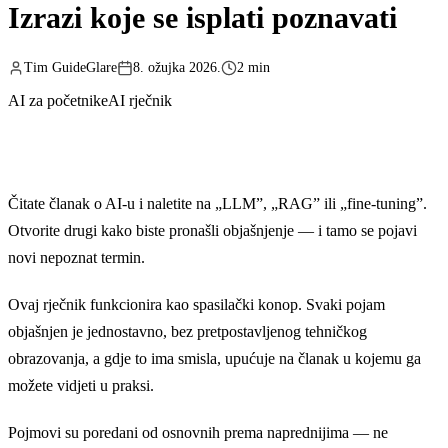
Izrazi koje se isplati poznavati
Tim GuideGlare
8. ožujka 2026.
2 min
AI za početnike
AI rječnik
Čitate članak o AI-u i naletite na „LLM”, „RAG” ili „fine-tuning”.
Otvorite drugi kako biste pronašli objašnjenje — i tamo se pojavi
novi nepoznat termin.
Ovaj rječnik funkcionira kao spasilački konop. Svaki pojam
objašnjen je jednostavno, bez pretpostavljenog tehničkog
obrazovanja, a gdje to ima smisla, upućuje na članak u kojemu ga
možete vidjeti u praksi.
Pojmovi su poredani od osnovnih prema naprednijima — ne