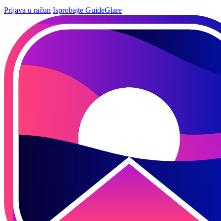
Prijava u račun
Isprobajte GuideGlare