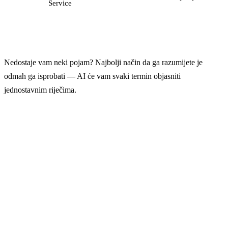
Service
Nedostaje vam neki pojam? Najbolji način da ga razumijete je
odmah ga isprobati — AI će vam svaki termin objasniti
jednostavnim riječima.
Pitajte AI izravno
Kopirajte bilo koji pojam iz ovog rječnika i napišite AI-
u: „Objasni mi [pojam] kao da o tome ne znam
apsolutno ništa. Dodaj primjer iz svakodnevnog
života." Vidjet ćete kako to funkcionira u praksi.