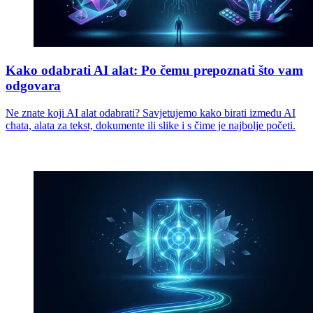
Kako odabrati AI alat: Po čemu prepoznati što vam
odgovara
Ne znate koji AI alat odabrati? Savjetujemo kako birati između AI
chata, alata za tekst, dokumente ili slike i s čime je najbolje početi.