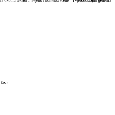
a okolnu teksturu, svjetlo i kontekst scene – i vjerodostojno generira
.
 fasadi.