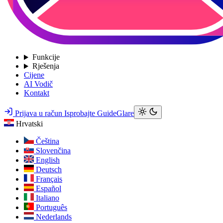
Funkcije
Rješenja
Cijene
AI Vodič
Kontakt
Prijava u račun
Isprobajte GuideGlare
Hrvatski
Čeština
Slovenčina
English
Deutsch
Français
Español
Italiano
Português
Nederlands