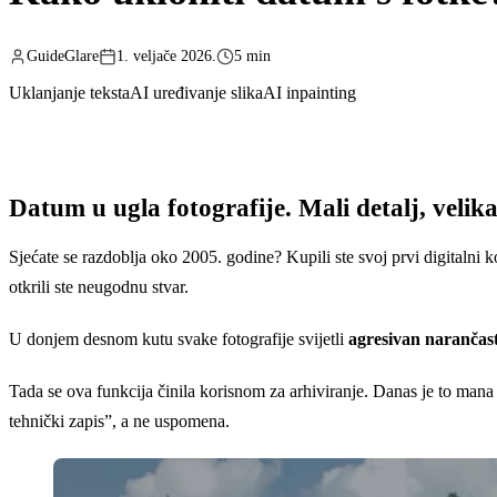
GuideGlare
1. veljače 2026.
5 min
Uklanjanje teksta
AI uređivanje slika
AI inpainting
Datum u ugla fotografije. Mali detalj, velika
Sjećate se razdoblja oko 2005. godine? Kupili ste svoj prvi digitalni 
otkrili ste neugodnu stvar.
U donjem desnom kutu svake fotografije svijetli
agresivan narančasti
Tada se ova funkcija činila korisnom za arhiviranje. Danas je to mana 
tehnički zapis”, a ne uspomena.