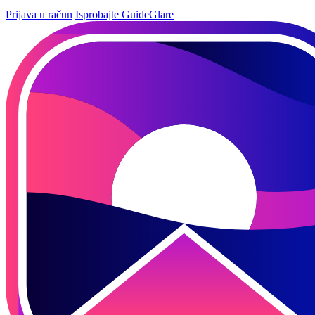
Prijava u račun
Isprobajte GuideGlare