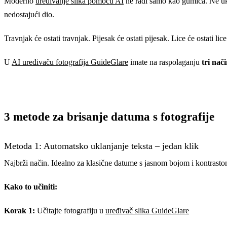
Moderno
uređivanje slika pomoću AI
ne radi samo kao gumica. Ne ukla
nedostajući dio.
Travnjak će ostati travnjak. Pijesak će ostati pijesak. Lice će ostati li
U
AI uređivaču fotografija GuideGlare
imate na raspolaganju
tri nač
3 metode za brisanje datuma s fotografije
Metoda 1: Automatsko uklanjanje teksta – jedan klik
Najbrži način. Idealno za klasične datume s jasnom bojom i kontrastom p
Kako to učiniti:
Korak 1:
Učitajte fotografiju u
uređivač slika GuideGlare