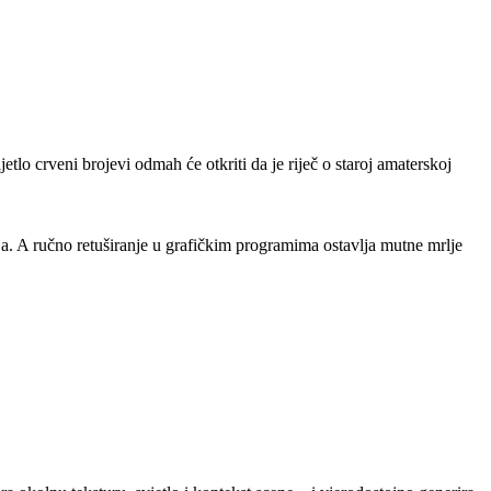
jetlo crveni brojevi odmah će otkriti da je riječ o staroj amaterskoj
tija. A ručno retuširanje u grafičkim programima ostavlja mutne mrlje