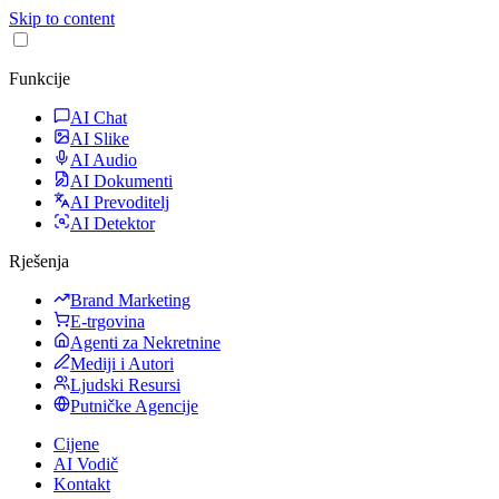
Skip to content
Funkcije
AI Chat
AI Slike
AI Audio
AI Dokumenti
AI Prevoditelj
AI Detektor
Rješenja
Brand Marketing
E-trgovina
Agenti za Nekretnine
Mediji i Autori
Ljudski Resursi
Putničke Agencije
Cijene
AI Vodič
Kontakt