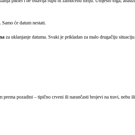
nja piksel i ne ostavlja rupu ni zamućenu mrlju. Umjesto toga, analizir
ce. Samo će datum nestati.
ina
za uklanjanje datuma. Svaki je prikladan za malo drugačiju situaciju
rema pozadini – tipično crveni ili narančasti brojevi na travi, nebu ili