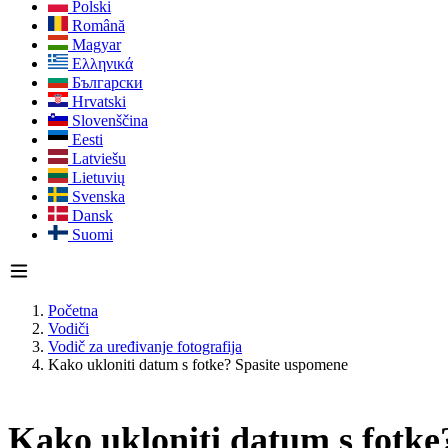
Polski
Română
Magyar
Ελληνικά
Български
Hrvatski
Slovenščina
Eesti
Latviešu
Lietuvių
Svenska
Dansk
Suomi
Početna
Vodiči
Vodič za uređivanje fotografija
Kako ukloniti datum s fotke? Spasite uspomene
Kako ukloniti datum s fotke