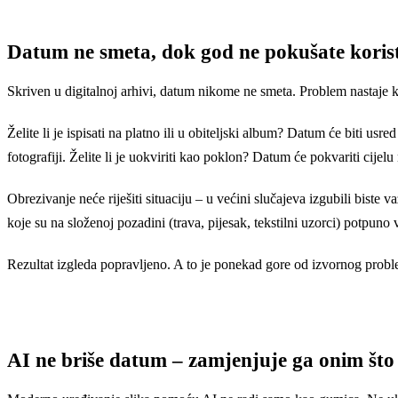
Datum ne smeta, dok god ne pokušate koristi
Skriven u digitalnoj arhivi, datum nikome ne smeta. Problem nastaje kada
Želite li je ispisati na platno ili u obiteljski album? Datum će biti usr
fotografiji. Želite li je uokviriti kao poklon? Datum će pokvariti cijelu
Obrezivanje neće riješiti situaciju – u većini slučajeva izgubili biste
koje su na složenoj pozadini (trava, pijesak, tekstilni uzorci) potpuno v
Rezultat izgleda popravljeno. A to je ponekad gore od izvornog prob
AI ne briše datum – zamjenjuje ga onim što 