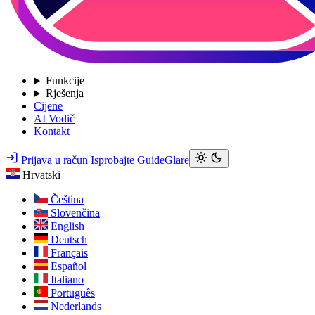
Funkcije
Rješenja
Cijene
AI Vodič
Kontakt
Prijava u račun
Isprobajte GuideGlare
Hrvatski
Čeština
Slovenčina
English
Deutsch
Français
Español
Italiano
Português
Nederlands