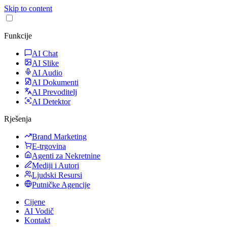
Skip to content
Funkcije
AI Chat
AI Slike
AI Audio
AI Dokumenti
AI Prevoditelj
AI Detektor
Rješenja
Brand Marketing
E-trgovina
Agenti za Nekretnine
Mediji i Autori
Ljudski Resursi
Putničke Agencije
Cijene
AI Vodič
Kontakt