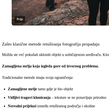
Prije
Klikni za otkrivanje
Zašto klasične metode retuširanja fotografija propadaju
Možda ste već pokušali ukloniti objekt u uobičajenom uređivaču. Klo
Zamagljena mrlja koja izgleda gore od izvornog problema.
Tradicionalne metode imaju svoja ograničenja:
Zamagljene mrlje
tamo gdje je bio objekt
Vidljivi tragovi kloniranja
– teksture se ne ponavljaju prirodno
Nerealni prijelazi
između retuširanog područja i okoline