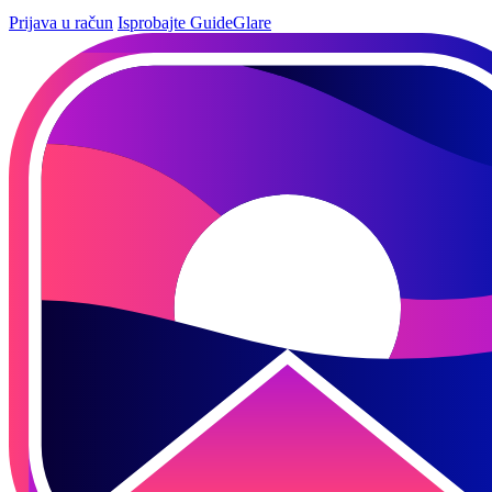
Prijava u račun
Isprobajte GuideGlare