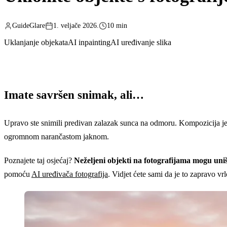
GuideGlare
1. veljače 2026.
10 min
Uklanjanje objekata
AI inpainting
AI uređivanje slika
Imate savršen snimak, ali…
Upravo ste snimili predivan zalazak sunca na odmoru. Kompozicija je
ogromnom narančastom jaknom.
Poznajete taj osjećaj?
Neželjeni objekti na fotografijama mogu uništ
pomoću
AI uređivača fotografija
. Vidjet ćete sami da je to zapravo vr