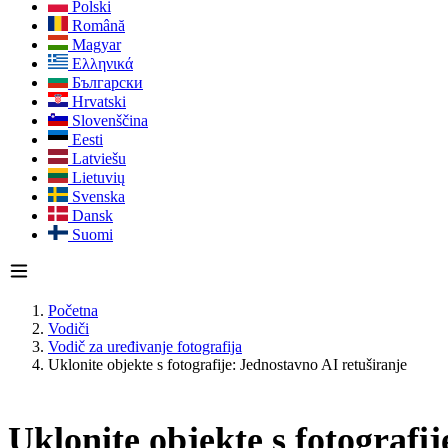
Polski
Română
Magyar
Ελληνικά
Български
Hrvatski
Slovenščina
Eesti
Latviešu
Lietuvių
Svenska
Dansk
Suomi
Početna
Vodiči
Vodič za uređivanje fotografija
Uklonite objekte s fotografije: Jednostavno AI retuširanje
Uklonite objekte s fotografi