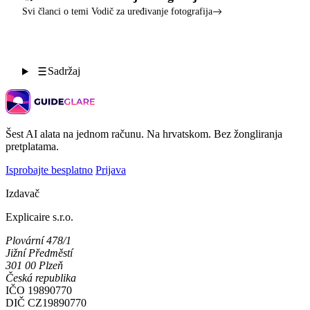
Svi članci o temi Vodič za uređivanje fotografija
Sadržaj
Šest AI alata na jednom računu. Na hrvatskom. Bez žongliranja
pretplatama.
Isprobajte besplatno
Prijava
Izdavač
Explicaire s.r.o.
Plovární 478/1
Jižní Předměstí
301 00 Plzeň
Česká republika
IČO
19890770
DIČ
CZ19890770