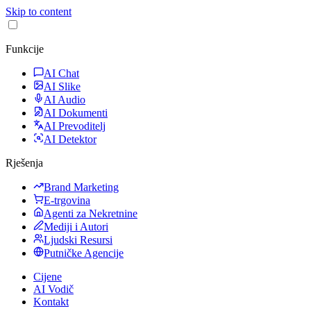
Skip to content
Funkcije
AI Chat
AI Slike
AI Audio
AI Dokumenti
AI Prevoditelj
AI Detektor
Rješenja
Brand Marketing
E-trgovina
Agenti za Nekretnine
Mediji i Autori
Ljudski Resursi
Putničke Agencije
Cijene
AI Vodič
Kontakt