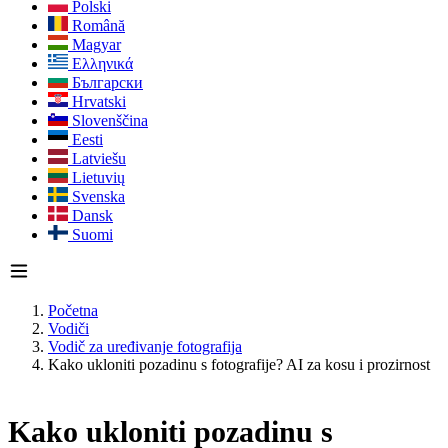
Polski
Română
Magyar
Ελληνικά
Български
Hrvatski
Slovenščina
Eesti
Latviešu
Lietuvių
Svenska
Dansk
Suomi
Početna
Vodiči
Vodič za uređivanje fotografija
Kako ukloniti pozadinu s fotografije? AI za kosu i prozirnost
Kako ukloniti pozadinu s