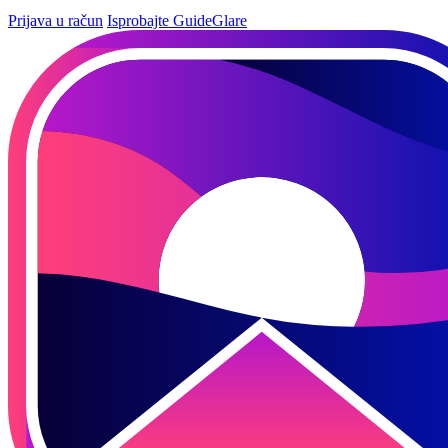
Prijava u račun
Isprobajte GuideGlare