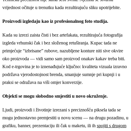
vrijednost očituje u trenutku kada rezultirajuću sliku upotrijebite.
Proizvodi izgledaju kao iz profesionalnog foto studija.
Kada su izrezi zaista čisti i bez artefakata, rezultirajuća fotografija
izgleda vrhunski čak i bez složenog retuširanja. Kupac tada ne
primjećuje “izbrisane” rubove, nazubljene konture niti sive okvire
oko proizvoda — vidi samo sam proizvod onakav kakav treba biti.
Kod e-trgovina je to iznenađujuće ključno: kvaliteta vizuala izravno
podržava vjerodostojnost brenda, smanjuje sumnje pri kupnji i u
praksi se odražava na viši omjer konverzije.
Objekti se mogu slobodno smjestiti u novo okruženje.
Ljudi, proizvodi i životinje izrezani s preciznošću piksela tada se
mogu jednostavno premjestiti u novu scenu — na drugu pozadinu, u
grafiku, banner, prezentaciju ili čak u maketu, ili ih
spojiti s drugom