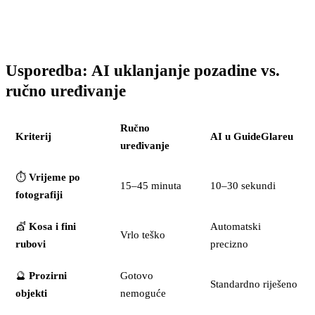
Usporedba: AI uklanjanje pozadine vs.
ručno uređivanje
Ručno
Kriterij
AI u GuideGlareu
uređivanje
⏱️
Vrijeme po
15–45 minuta
10–30 sekundi
fotografiji
💇
Kosa i fini
Automatski
Vrlo teško
rubovi
precizno
🔮
Prozirni
Gotovo
Standardno riješeno
objekti
nemoguće