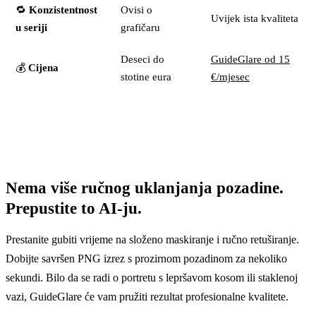
🔁
Konzistentnost
Ovisi o
Uvijek ista kvaliteta
u seriji
grafičaru
Deseci do
GuideGlare od 15
💰
Cijena
stotine eura
€/mjesec
Nema više ručnog uklanjanja pozadine.
Prepustite to AI-ju.
Prestanite gubiti vrijeme na složeno maskiranje i ručno retuširanje.
Dobijte savršen PNG izrez s prozirnom pozadinom za nekoliko
sekundi. Bilo da se radi o portretu s lepršavom kosom ili staklenoj
vazi, GuideGlare će vam pružiti rezultat profesionalne kvalitete.