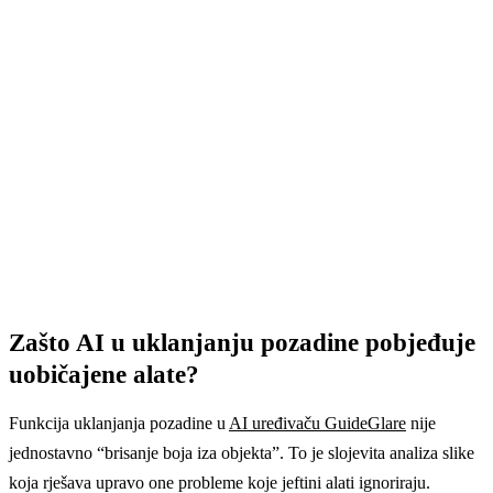
Isprobajte odmah u GuideGlareu
Izradite račun u aplikaciji i isprobajte kako je lako
ukloniti pozadinu s bilo koje fotografije.
→ Izradite račun
Zašto AI u uklanjanju pozadine pobjeđuje
uobičajene alate?
Funkcija uklanjanja pozadine u
AI uređivaču GuideGlare
nije
jednostavno “brisanje boja iza objekta”. To je slojevita analiza slike
koja rješava upravo one probleme koje jeftini alati ignoriraju.