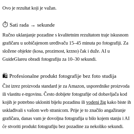
Ovo je rezultat koji je važan.
⏱️ Sati rada → sekunde
Ručno uklanjanje pozadine s kvalitetnim rezultatom traje iskusnom
grafičaru u uobičajenom uređivaču 15–45 minuta po fotografiji. Za
složene objekte (kosa, prozirnost, krzno) čak i duže. AI u
GuideGlareu obradi fotografiju za 10–30 sekundi.
🛍️ Profesionalne produkt fotografije bez foto studija
Čist izrez proizvoda standard je za Amazon, usporednike proizvoda
ili vlastitu e-trgovinu. Često dobijete fotografije od dobavljača kod
kojih je potrebno ukloniti bijelu pozadinu ili
vodeni žig
kako biste ih
usklađivali s vašom web stranicom. Prije je to značilo angažiranje
grafičara, danas vam je dovoljna fotografija u bilo kojem stanju i AI
će stvoriti produkt fotografiju bez pozadine za nekoliko sekundi.