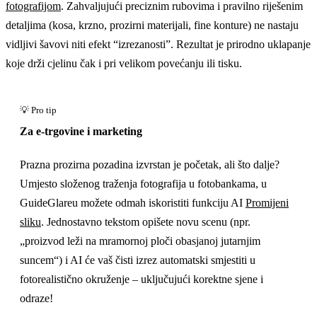
fotografijom
. Zahvaljujući preciznim rubovima i pravilno riješenim
detaljima (kosa, krzno, prozirni materijali, fine konture) ne nastaju
vidljivi šavovi niti efekt “izrezanosti”. Rezultat je prirodno uklapanje
koje drži cjelinu čak i pri velikom povećanju ili tisku.
Za e-trgovine i marketing
Prazna prozirna pozadina izvrstan je početak, ali što dalje?
Umjesto složenog traženja fotografija u fotobankama, u
GuideGlareu možete odmah iskoristiti funkciju AI
Promijeni
sliku
. Jednostavno tekstom opišete novu scenu (npr.
„proizvod leži na mramornoj ploči obasjanoj jutarnjim
suncem“) i AI će vaš čisti izrez automatski smjestiti u
fotorealistično okruženje – uključujući korektne sjene i
odraze!