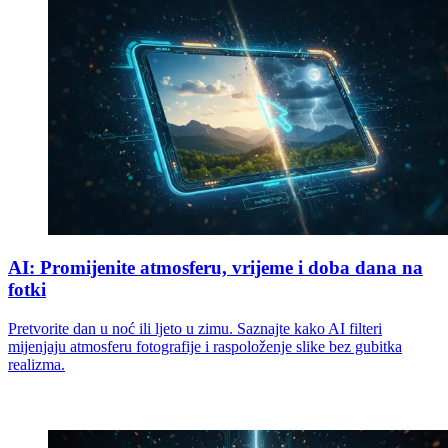
AI: Promijenite atmosferu, vrijeme i doba dana na
fotki
Pretvorite dan u noć ili ljeto u zimu. Saznajte kako AI filteri
mijenjaju atmosferu fotografije i raspoloženje slike bez gubitka
realizma.