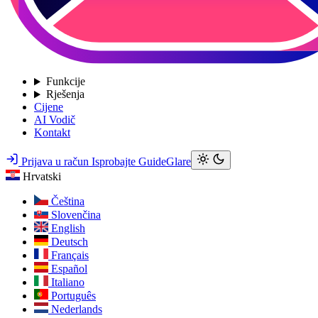
Funkcije
Rješenja
Cijene
AI Vodič
Kontakt
Prijava u račun
Isprobajte GuideGlare
Hrvatski
Čeština
Slovenčina
English
Deutsch
Français
Español
Italiano
Português
Nederlands