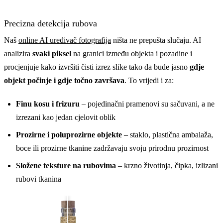
Precizna detekcija rubova
Naš
online AI uređivač fotografija
ništa ne prepušta slučaju. AI
analizira
svaki piksel
na granici između objekta i pozadine i
procjenjuje kako izvršiti čisti izrez slike tako da bude jasno
gdje
objekt počinje i gdje točno završava
. To vrijedi i za:
Finu kosu i frizuru
– pojedinačni pramenovi su sačuvani, a ne
izrezani kao jedan cjelovit oblik
Prozirne i poluprozirne objekte
– staklo, plastična ambalaža,
boce ili prozirne tkanine zadržavaju svoju prirodnu prozirnost
Složene teksture na rubovima
– krzno životinja, čipka, izlizani
rubovi tkanina