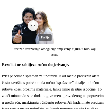
Poslije
Precizno izrezivanje omogućuje smještanje figura u bilo koju
scenu
Rezultat ne zahtijeva ručno dotjerivanje.
Prije
Izlaz je odmah spreman za upotrebu. Kod manje preciznih alata
često završite s potrebom da ručno “spašavate” detalje – obično
rubove kose, prozirne materijale, tanke linije ili sitne izbočine. To
znači minute do sate dodatnog vremena provedenog na popravcima
u uređivaču, maskiranju i čišćenju rubova. Ali kada imate precizan
izrez već iz prvog pokušaja, taj korak potpuno otpada i cijeli se