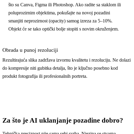
što su Canva, Figma ili Photoshop. Ako radite sa staklom ili
poluprozirnim objektima, pokušajte na novoj pozadini
smanjiti neprozirnost (opacity) samog izreza za 5–10%.
Objekt će se tako optički bolje stopiti s novim okruženjem.
Obrada u punoj rezoluciji
Rezultirajuća slika zadržava izvornu kvalitetu i rezoluciju. Ne dolazi
do kompresije niti gubitka detalja, što je ključno posebno kod
produkt fotografija ili profesionalnih portreta.
Za što je AI uklanjanje pozadine dobro?
Tehnička preciznost nije sama sebi svrha. Njezina se stvarna