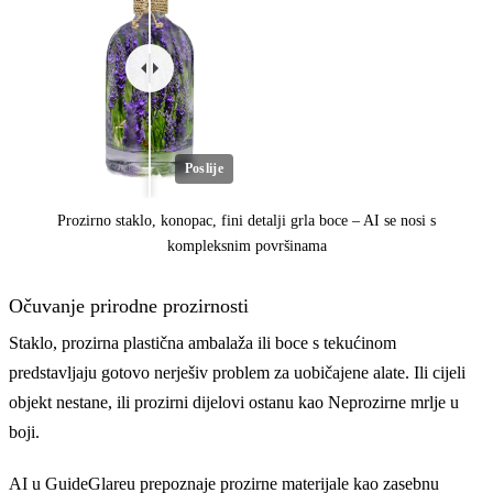
Poslije
Prozirno staklo, konopac, fini detalji grla boce – AI se nosi s
kompleksnim površinama
Očuvanje prirodne prozirnosti
Staklo, prozirna plastična ambalaža ili boce s tekućinom
predstavljaju gotovo nerješiv problem za uobičajene alate. Ili cijeli
objekt nestane, ili prozirni dijelovi ostanu kao Neprozirne mrlje u
Prije
boji.
AI u GuideGlareu prepoznaje prozirne materijale kao zasebnu