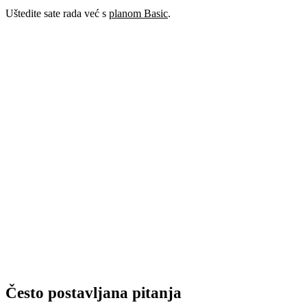
Uštedite sate rada već s
planom Basic
.
Isprobajte u AI aplikaciji GuideGlare
Uklonite pozadinu s fotografija, slika i digitalne
umjetnosti jednim klikom. Jednostavno je, isprobajte.
→ Započnite s GuideGlareom
Često postavljana pitanja