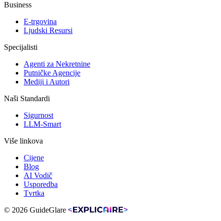
Business
E-trgovina
Ljudski Resursi
Specijalisti
Agenti za Nekretnine
Putničke Agencije
Mediji i Autori
Naši Standardi
Sigurnost
LLM-Smart
Više linkova
Cijene
Blog
AI Vodič
Usporedba
Tvrtka
© 2026 GuideGlare