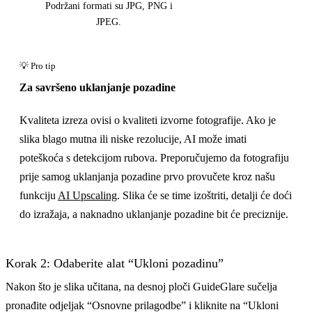
Podržani formati su JPG, PNG i
JPEG.
Za savršeno uklanjanje pozadine
Kvaliteta izreza ovisi o kvaliteti izvorne fotografije. Ako je
slika blago mutna ili niske rezolucije, AI može imati
poteškoća s detekcijom rubova. Preporučujemo da fotografiju
prije samog uklanjanja pozadine prvo provučete kroz našu
funkciju
AI Upscaling
. Slika će se time izoštriti, detalji će doći
do izražaja, a naknadno uklanjanje pozadine bit će preciznije.
Korak 2: Odaberite alat “Ukloni pozadinu”
Nakon što je slika učitana, na desnoj ploči GuideGlare sučelja
pronađite odjeljak “Osnovne prilagodbe” i kliknite na “Ukloni