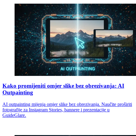
Kako promijeniti omjer slike bez obrezivanja: AI
Outpainting
AI outpainting mijenja omjer slike bez obrezivanja. Naučite proširiti
fotografije za Instagram Stories, bannere i prezentacije u
GuideGlare.