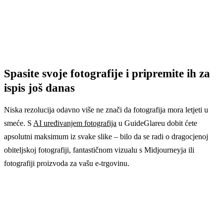
Spasite svoje fotografije i pripremite ih za
ispis još danas
Niska rezolucija odavno više ne znači da fotografija mora letjeti u
smeće. S
AI uređivanjem fotografija
u GuideGlareu dobit ćete
apsolutni maksimum iz svake slike – bilo da se radi o dragocjenoj
obiteljskoj fotografiji, fantastičnom vizualu s Midjourneyja ili
fotografiji proizvoda za vašu e-trgovinu.
Recite zbogom pikseliziranim slikama