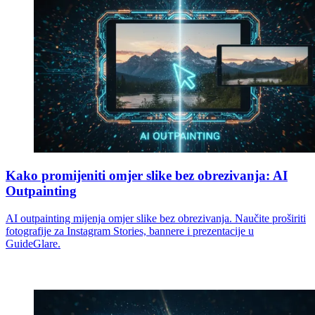
Kako promijeniti omjer slike bez obrezivanja: AI
Outpainting
AI outpainting mijenja omjer slike bez obrezivanja. Naučite proširiti
fotografije za Instagram Stories, bannere i prezentacije u
GuideGlare.