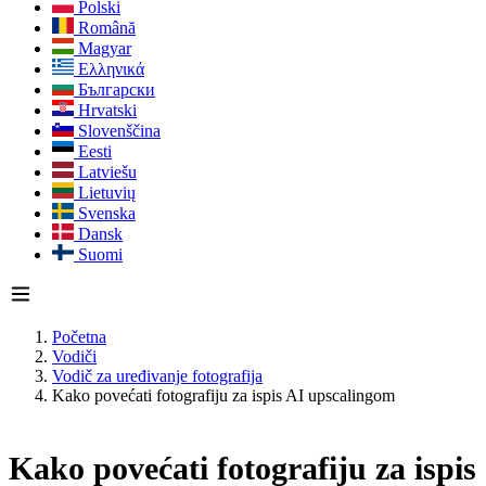
Polski
Română
Magyar
Ελληνικά
Български
Hrvatski
Slovenščina
Eesti
Latviešu
Lietuvių
Svenska
Dansk
Suomi
Početna
Vodiči
Vodič za uređivanje fotografija
Kako povećati fotografiju za ispis AI upscalingom
Kako povećati fotografiju za ispis