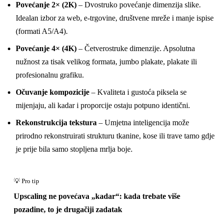
Povećanje 2× (2K)
– Dvostruko povećanje dimenzija slike.
Prije
Idealan izbor za web, e-trgovine, društvene mreže i manje ispise
(formati A5/A4).
Povećanje 4× (4K)
– Četverostruke dimenzije. Apsolutna
nužnost za tisak velikog formata, jumbo plakate, plakate ili
profesionalnu grafiku.
Očuvanje kompozicije
– Kvaliteta i gustoća piksela se
mijenjaju, ali kadar i proporcije ostaju potpuno identični.
Rekonstrukcija tekstura
– Umjetna inteligencija može
prirodno rekonstruirati strukturu tkanine, kose ili trave tamo gdje
je prije bila samo stopljena mrlja boje.
Upscaling ne povećava „kadar“: kada trebate više
pozadine, to je drugačiji zadatak