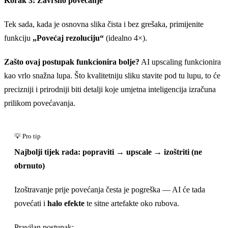
Korak 3: Završno povećanje
Tek sada, kada je osnovna slika čista i bez grešaka, primijenite
funkciju
„Povećaj rezoluciju“
(idealno 4×).
Zašto ovaj postupak funkcionira bolje?
AI upscaling funkcionira
kao vrlo snažna lupa. Što kvalitetniju sliku stavite pod tu lupu, to će
precizniji i prirodniji biti detalji koje umjetna inteligencija izračuna
prilikom povećavanja.
Najbolji tijek rada: popraviti → upscale → izoštriti (ne
obrnuto)
Izoštravanje prije povećanja česta je pogreška — AI će tada
povećati i
halo efekte
te sitne artefakte oko rubova.
Pravilan postupak: