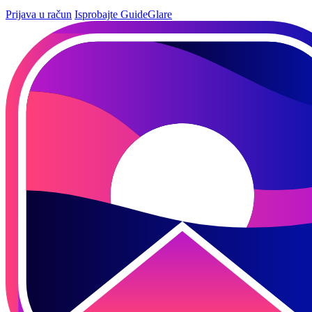
Prijava u račun
Isprobajte GuideGlare