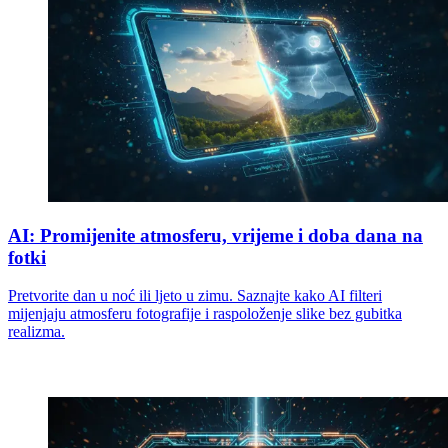
AI: Promijenite atmosferu, vrijeme i doba dana na
fotki
Pretvorite dan u noć ili ljeto u zimu. Saznajte kako AI filteri
mijenjaju atmosferu fotografije i raspoloženje slike bez gubitka
realizma.