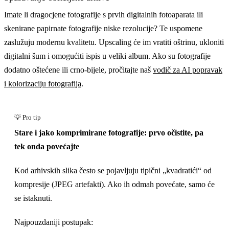
Imate li dragocjene fotografije s prvih digitalnih fotoaparata ili
skenirane papirnate fotografije niske rezolucije? Te uspomene
zaslužuju modernu kvalitetu. Upscaling će im vratiti oštrinu, ukloniti
digitalni šum i omogućiti ispis u veliki album. Ako su fotografije
dodatno oštećene ili crno-bijele, pročitajte naš
vodič za AI popravak
i kolorizaciju fotografija
.
Stare i jako komprimirane fotografije: prvo očistite, pa
tek onda povećajte
Kod arhivskih slika često se pojavljuju tipični „kvadratići“ od
kompresije (JPEG artefakti). Ako ih odmah povećate, samo će
se istaknuti.
Najpouzdaniji postupak: