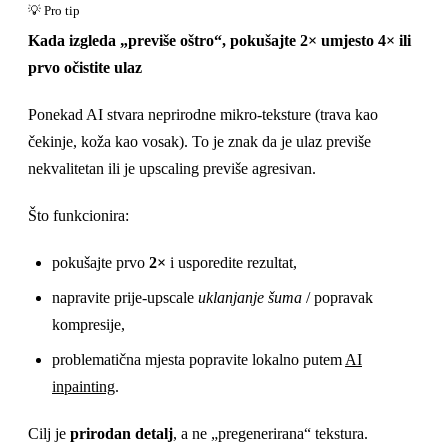
Kada izgleda „previše oštro“, pokušajte 2× umjesto 4× ili
prvo očistite ulaz
Ponekad AI stvara neprirodne mikro-teksture (trava kao
čekinje, koža kao vosak). To je znak da je ulaz previše
nekvalitetan ili je upscaling previše agresivan.
Što funkcionira:
pokušajte prvo
2×
i usporedite rezultat,
napravite prije-upscale
uklanjanje šuma
/ popravak
kompresije,
problematična mjesta popravite lokalno putem
AI
inpainting
.
Cilj je
prirodan detalj
, a ne „pregenerirana“ tekstura.