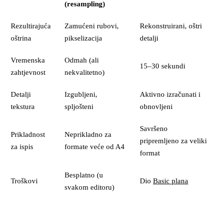
(resampling)
Rezultirajuća
Zamućeni rubovi,
Rekonstruirani, oštri
oštrina
pikselizacija
detalji
Vremenska
Odmah (ali
15–30 sekundi
zahtjevnost
nekvalitetno)
Detalji
Izgubljeni,
Aktivno izračunati i
tekstura
spljošteni
obnovljeni
Savršeno
Prikladnost
Neprikladno za
pripremljeno za veliki
za ispis
formate veće od A4
format
Besplatno (u
Troškovi
Dio
Basic plana
svakom editoru)