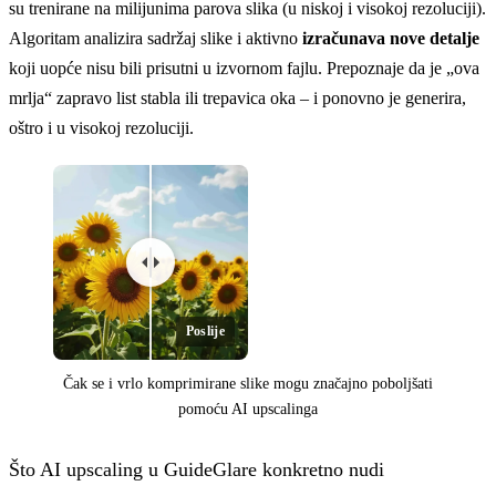
su trenirane na milijunima parova slika (u niskoj i visokoj rezoluciji).
Algoritam analizira sadržaj slike i aktivno
izračunava nove detalje
koji uopće nisu bili prisutni u izvornom fajlu. Prepoznaje da je „ova
mrlja“ zapravo list stabla ili trepavica oka – i ponovno je generira,
oštro i u visokoj rezoluciji.
Poslije
Čak se i vrlo komprimirane slike mogu značajno poboljšati
pomoću AI upscalinga
Što AI upscaling u GuideGlare konkretno nudi