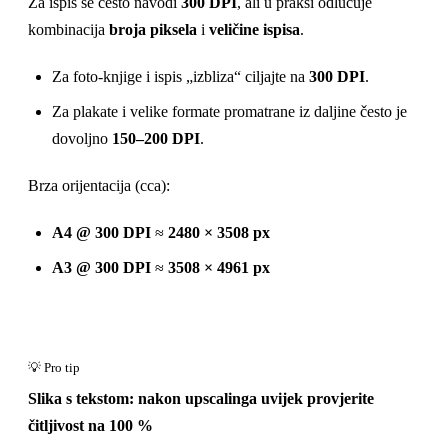
Za ispis se često navodi
300 DPI
, ali u praksi odlučuje
kombinacija
broja piksela
i
veličine ispisa
.
Za foto-knjige i ispis „izbliza“ ciljajte na
300 DPI
.
Za plakate i velike formate promatrane iz daljine često je
dovoljno
150–200 DPI
.
Brza orijentacija (cca):
A4 @ 300 DPI
≈
2480 × 3508 px
A3 @ 300 DPI
≈
3508 × 4961 px
Slika s tekstom: nakon upscalinga uvijek provjerite
čitljivost na 100 %