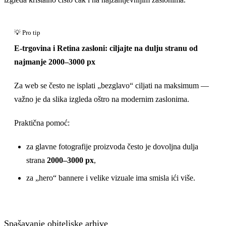
E-trgovina i Retina zasloni: ciljajte na dulju stranu od
najmanje 2000–3000 px
Za web se često ne isplati „bezglavo“ ciljati na maksimum —
važno je da slika izgleda oštro na modernim zaslonima.
Praktična pomoć:
za glavne fotografije proizvoda često je dovoljna dulja
strana
2000–3000 px
,
za „hero“ bannere i velike vizuale ima smisla ići više.
Spašavanje obiteljske arhive