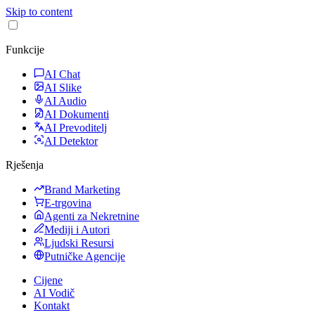
Skip to content
Funkcije
AI Chat
AI Slike
AI Audio
AI Dokumenti
AI Prevoditelj
AI Detektor
Rješenja
Brand Marketing
E-trgovina
Agenti za Nekretnine
Mediji i Autori
Ljudski Resursi
Putničke Agencije
Cijene
AI Vodič
Kontakt