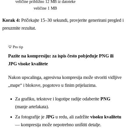
veličine približno 12 MB iz datoteke
veličine 1 MB
Korak 4:
Pričekajte 15–30 sekundi, provjerite generirani pregled i
preuzmite rezultat.
Pazite na kompresiju: za ispis često pobjeđuje PNG ili
JPG visoke kvalitete
Nakon upscalinga, agresivna kompresija može stvoriti vidljive
„mape“ i blokove, pogotovo u finim prijelazima.
Za grafiku, tekstove i logotipe radije odaberite
PNG
(manje artefakata).
Za fotografije je
JPG
u redu, ali zadržite
visoku kvalitetu
— kompresija može nepotrebno uništiti detalje.