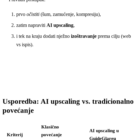
prvo
očistiti
(šum, zamućenje, kompresiju),
zatim napraviti
AI upscaling
,
i tek na kraju dodati nježno
izoštravanje
prema cilju (web
vs ispis).
Usporedba: AI upscaling vs. tradicionalno
povećanje
Klasično
AI upscaling u
Kriterij
povećanje
GuideGlareu