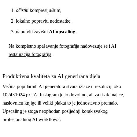
očistiti
kompresiju/šum,
lokalno popraviti nedostatke,
napraviti završni
AI upscaling
.
Na kompletno spašavanje fotografija nadovezuje se i
AI
restauracija fotografija
.
Produktivna kvaliteta za AI generirana djela
Većina popularnih AI generatora stvara izlaze u rezoluciji oko
1024×1024 px. Za Instagram je to dovoljno, ali za tisak majice,
naslovnicu knjige ili veliki plakat to je jednostavno premalo.
Upscaling je stoga neophodan posljednji korak svakog
profesionalnog AI workflowa.