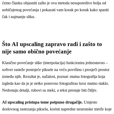
ćemo članku objasniti zašto je ova metoda neusporedivo bolja od
uobičajenog povećanja i pokazati vam korak po korak kako spasiti
čak i najmanju sliku.
Što AI upscaling zapravo radi i zašto to
nije samo obično povećanje
Klasično povećanje slike (interpolacija) funkcionira jednostavno –
softver rasteže postojeće piksele na veću površinu i prosječi prostor
između njih. Rezultat je, nažalost, poznat: mutna fotografija koja
izgleda kao da ju je netko ponovno fotografirao kroz mutno staklo.
Nedostaju detalji, rubovi su meki, a tekst prestaje biti čitljiv.
AI upscaling pristupa tome potpuno drugačije.
Umjesto
doslovnog rastezanja piksela, koristi napredne neuronske mreže koje