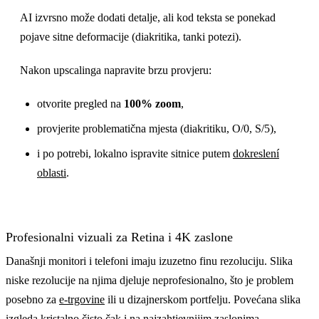
AI izvrsno može dodati detalje, ali kod teksta se ponekad
pojave sitne deformacije (diakritika, tanki potezi).
Nakon upscalinga napravite brzu provjeru:
otvorite pregled na
100% zoom
,
provjerite problematična mjesta (diakritiku, O/0, S/5),
i po potrebi, lokalno ispravite sitnice putem
dokreslení
oblasti
.
Profesionalni vizuali za Retina i 4K zaslone
Današnji monitori i telefoni imaju izuzetno finu rezoluciju. Slika
niske rezolucije na njima djeluje neprofesionalno, što je problem
posebno za
e-trgovine
ili u dizajnerskom portfelju. Povećana slika
izgleda kristalno čisto čak i na najzahtjevnijim zaslonima.