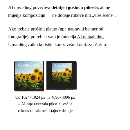
AI upscaling povećava
detalje i gustoću piksela
, ali ne
mijenja kompoziciju — ne dodaje rubove niti „više scene“.
Ako trebate proširiti platno (npr. napraviti banner od
fotografije), potrebna vam je funkcija
AI outpainting
.
Upscaling zatim koristite kao završni korak za oštrinu.
Od 1024×1024 px na 4096×4096 px
– AI nije rastezala piksele, već je
rekonstruirala nedostajuće detalje