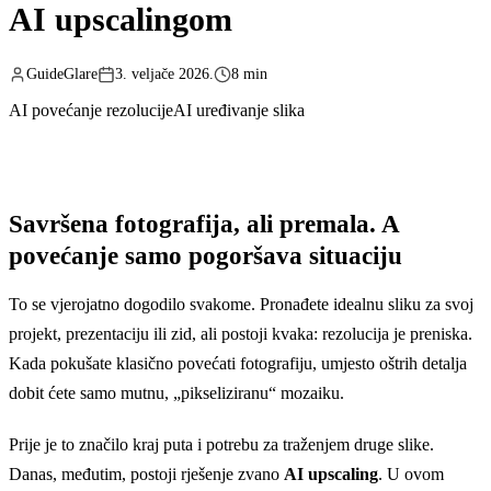
AI upscalingom
GuideGlare
3. veljače 2026.
8 min
AI povećanje rezolucije
AI uređivanje slika
Savršena fotografija, ali premala. A
povećanje samo pogoršava situaciju
To se vjerojatno dogodilo svakome. Pronađete idealnu sliku za svoj
projekt, prezentaciju ili zid, ali postoji kvaka: rezolucija je preniska.
Kada pokušate klasično povećati fotografiju, umjesto oštrih detalja
dobit ćete samo mutnu, „pikseliziranu“ mozaiku.
Prije je to značilo kraj puta i potrebu za traženjem druge slike.
Danas, međutim, postoji rješenje zvano
AI upscaling
. U ovom