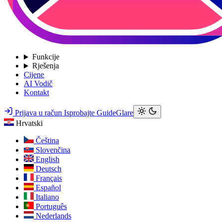
Funkcije
Rješenja
Cijene
AI Vodič
Kontakt
Prijava u račun
Isprobajte GuideGlare
Hrvatski
Čeština
Slovenčina
English
Deutsch
Français
Español
Italiano
Português
Nederlands