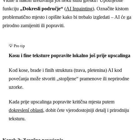
Vidite li nakon uređivanja još neku sitnu grešku? Upotrijebite
funkciju
„Dokresli područje“
(
AI Inpainting
). Označite kistom
problematično mjesto i opišite kako bi trebalo izgledati – AI će ga
prirodno zamijeniti ili popraviti.
Kosu i fine teksture popravite lokalno još prije upscalinga
Kod kose, brade i finih struktura (trava, pletenina) AI kod
povećanja može stvoriti „stopljene“ pramenove ili neprirodne
uzorke.
Kada prije upscalinga popravite kritična mjesta putem
dokreslení oblasti
, dobit ćete vjerodostojniji detalj i prirodniju
teksturu.