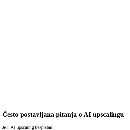
Niska rezolucija više nije kraj. Pretvorite male i nejasne
fotografije u vizuale oštre kao britva, koji će zablistati
na bilo kojem zaslonu i u ispisu.
U nekoliko sekundi, bez složenih prilagodbi i tehničkog
znanja.
→ Povećajte rezoluciju mojih fotografija
Često postavljana pitanja o AI upscalingu
Je li AI upscaling besplatan?