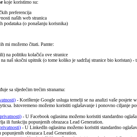
ne
koje koristimo su:
čkih preferencija
nosti naših web stranica
kih podataka (o ponašanju korisnika)
ih mi možemo čitati. Pamte:
dbili) na politiku kolačića ove stranice
i na naš skočni upitnik (o tome koliko je sadržaj stranice bio koristan) 
đuje sa sljedećim trećim stranama:
vatnosti)
- Korištenje Google usluga temelji se na analizi vaše posjete w
icsa. Istovremeno možemo koristiti oglašavanje i ponovno ciljanje posj
privatnosti)
- U Facebook oglasima možemo koristiti standardno oglaš
telja ili funkciju popunjenih obrazaca Lead Generation.
privatnosti)
- U LinkedIn oglasima možemo koristiti standardno oglašav
ciju popunjenih obrazaca Lead Generation.