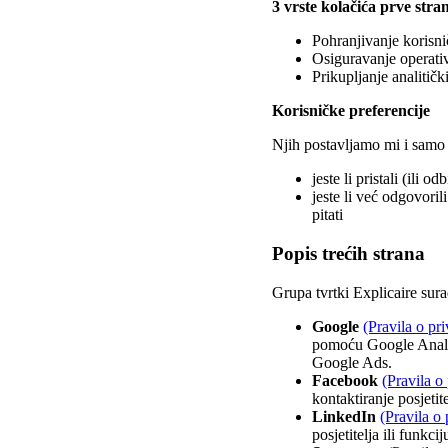
3 vrste kolačića prve stra
Pohranjivanje korisni
Osiguravanje operativ
Prikupljanje analitič
Korisničke preferencije
Njih postavljamo mi i samo 
jeste li pristali (ili o
jeste li već odgovoril
pitati
Popis trećih strana
Grupa tvrtki Explicaire sura
Google
(Pravila o pri
pomoću Google Analyt
Google Ads.
Facebook
(Pravila o 
kontaktiranje posjeti
LinkedIn
(Pravila o 
posjetitelja ili funk