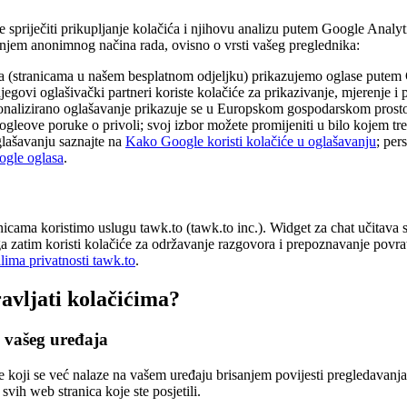
že spriječiti prikupljanje kolačića i njihovu analizu putem Google Anal
tenjem anonimnog načina rada, ovisno o vrsti vašeg preglednika:
a (stranicama u našem besplatnom odjeljku) prikazujemo oglase pute
jegovi oglašivački partneri koriste kolačiće za prikazivanje, mjerenje i p
sonalizirano oglašavanje prikazuje se u Europskom gospodarskom prost
leove poruke o privoli; svoj izbor možete promijeniti u bilo kojem tr
glašavanju saznajte na
Kako Google koristi kolačiće u oglašavanju
; per
gle oglasa
.
nicama koristimo uslugu tawk.to (tawk.to inc.). Widget za chat učitava 
ga zatim koristi kolačiće za održavanje razgovora i prepoznavanje povrat
ilima privatnosti tawk.to
.
vljati kolačićima?
s vašeg uređaja
će koji se već nalaze na vašem uređaju brisanjem povijesti pregledavanj
 svih web stranica koje ste posjetili.