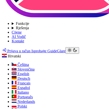
Funkcije
Rješenja
Cijene
AI Vodič
Kontakt
Prijava u račun
Isprobajte GuideGlare
Hrvatski
Čeština
Slovenčina
English
Deutsch
Français
Español
Italiano
Português
Nederlands
Polski