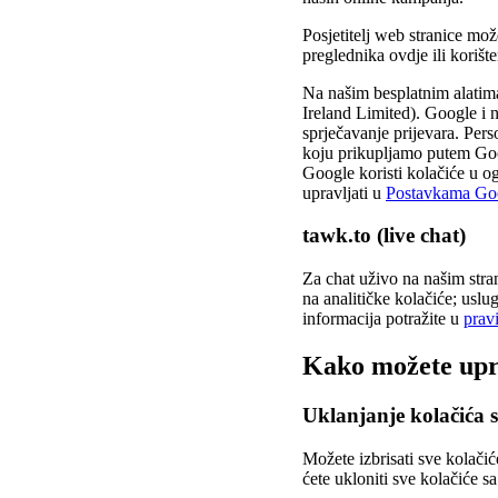
Posjetitelj web stranice mo
preglednika ovdje ili koriš
Na našim besplatnim alatim
Ireland Limited). Google i n
sprječavanje prijevara. Per
koju prikupljamo putem Goog
Google koristi kolačiće u o
upravljati u
Postavkama Goo
tawk.to (live chat)
Za chat uživo na našim stra
na analitičke kolačiće; uslu
informacija potražite u
prav
Kako možete upra
Uklanjanje kolačića 
Možete izbrisati sve kolači
ćete ukloniti sve kolačiće sa