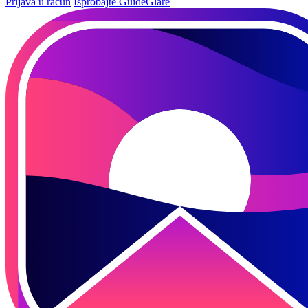
Prijava u račun
Isprobajte GuideGlare