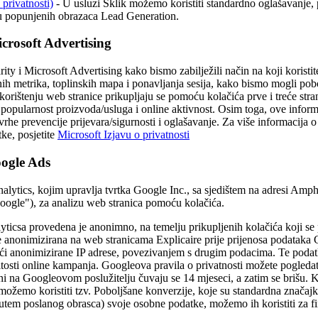
 privatnosti)
- U usluzi Sklik možemo koristiti standardno oglašavanje,
ciju popunjenih obrazaca Lead Generation.
icrosoft Advertising
ty i Microsoft Advertising kako bismo zabilježili način na koji koristit
ih metrika, toplinskih mapa i ponavljanja sesija, kako bismo mogli pobo
orištenju web stranice prikupljaju se pomoću kolačića prve i treće stra
 popularnost proizvoda/usluga i online aktivnost. Osim toga, ove inform
vrhe prevencije prijevara/sigurnosti i oglašavanje. Za više informacija
tke, posjetite
Microsoft Izjavu o privatnosti
oogle Ads
nalytics, kojim upravlja tvrtka Google Inc., sa sjedištem na adresi Am
gle"), za analizu web stranica pomoću kolačića.
ticsa provedena je anonimno, na temelju prikupljenih kolačića koji s
 je anonimizirana na web stranicama Explicaire prije prijenosa podatak
ući anonimizirane IP adrese, povezivanjem s drugim podacima. Te podat
tosti online kampanja. Googleova pravila o privatnosti možete pogledat
ni na Googleovom poslužitelju čuvaju se 14 mjeseci, a zatim se brišu. K
možemo koristiti tzv. Poboljšane konverzije, koje su standardna znača
putem poslanog obrasca) svoje osobne podatke, možemo ih koristiti za fi