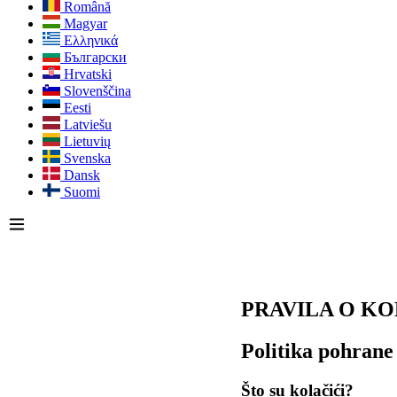
Română
Magyar
Ελληνικά
Български
Hrvatski
Slovenščina
Eesti
Latviešu
Lietuvių
Svenska
Dansk
Suomi
PRAVILA O K
Politika pohrane
Što su kolačići?