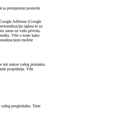
yticsa promjenom postavki
m Google AdSense (Google
ersonalizaciju oglasa te za
oru samo uz vašu privolu,
enutku. Više o tome kako
sonalizacijom možete
se tek nakon vašeg pristanka
nih posjetitelja. Više
a vašeg preglednika. Time