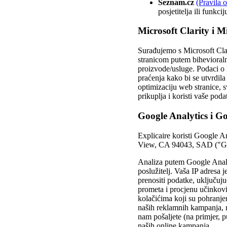
Seznam.cz
(Pravila o
posjetitelja ili funk
Microsoft Clarity i M
Surađujemo s Microsoft Clari
stranicom putem bihevioraln
proizvode/usluge. Podaci o k
praćenja kako bi se utvrdila
optimizaciju web stranice, s
prikuplja i koristi vaše poda
Google Analytics i G
Explicaire koristi Google A
View, CA 94043, SAD ("Goo
Analiza putem Google Analy
poslužitelj. Vaša IP adresa
prenositi podatke, uključuj
prometa i procjenu učinkovi
kolačićima koji su pohranje
naših reklamnih kampanja, 
nam pošaljete (na primjer, 
naših online kampanja.