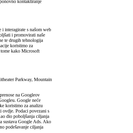
 ponovno kontaktiranje
e i interagirate s našom web
ljšati i promovirati naše
ne te drugih tehnologija
acije koristimo za
 o tome kako Microsoft
phitheater Parkway, Mountain
e prenose na Googleov
a Googleu. Google neće
ke koristimo za analizu
i ovdje. Podaci povezani s
ao dio poboljšanja ciljanja
jka sustava Google Ads. Ako
no podešavanje ciljanja