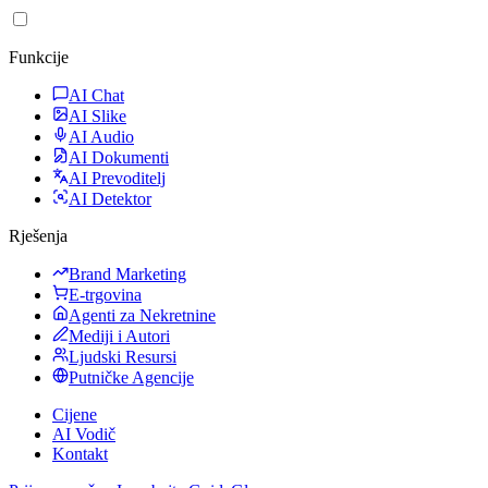
Funkcije
AI Chat
AI Slike
AI Audio
AI Dokumenti
AI Prevoditelj
AI Detektor
Rješenja
Brand Marketing
E-trgovina
Agenti za Nekretnine
Mediji i Autori
Ljudski Resursi
Putničke Agencije
Cijene
AI Vodič
Kontakt