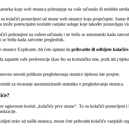
atoteka koju web stranica pohranjuje na vaše računalo ili mobilni uređaj
su kolačići postavljeni od strane web stranice koju posjećujete. Samo ih 
 može potencijalno koristiti vanjske usluge koje također postavljaju vla
.
lačići pohranjeni na vašem računalu i ne brišu se automatski kada zatvori
ji se brišu kada zatvorite preglednik.
 stranice Explicaire, bit ćete upitani da
prihvatite ili odbijete kolačiće
 da zapamti vaše preferencije (kao što su korisničko ime, jezik itd.) t
novno unositi prilikom pregledavanja stranice tijekom iste posjete.
istiti za stvaranje anonimiziranih statistika o pregledavanju stranica.
iće?
re uglavnom koristi „kolačiće prve strane“. To su kolačići postavljeni i 
anizacije.
djeti neke od naših stranica, morat ćete prihvatiti kolačiće vanjskih org