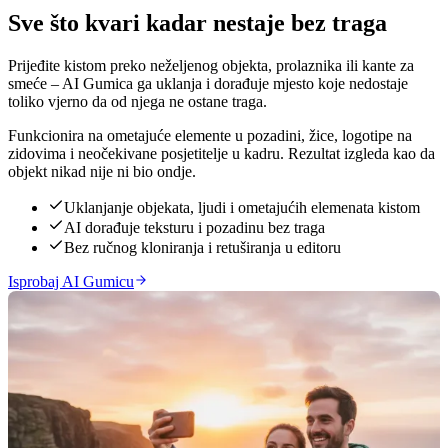
Sve što kvari kadar nestaje bez traga
Prijeđite kistom preko neželjenog objekta, prolaznika ili kante za
smeće – AI Gumica ga uklanja i dorađuje mjesto koje nedostaje
toliko vjerno da od njega ne ostane traga.
Funkcionira na ometajuće elemente u pozadini, žice, logotipe na
zidovima i neočekivane posjetitelje u kadru. Rezultat izgleda kao da
objekt nikad nije ni bio ondje.
Uklanjanje objekata, ljudi i ometajućih elemenata kistom
AI dorađuje teksturu i pozadinu bez traga
Bez ručnog kloniranja i retuširanja u editoru
Isprobaj AI Gumicu