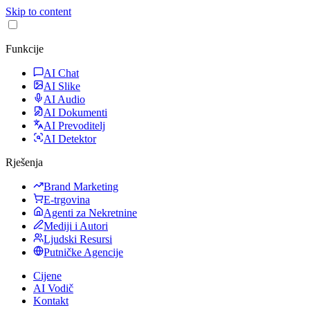
Skip to content
Funkcije
AI Chat
AI Slike
AI Audio
AI Dokumenti
AI Prevoditelj
AI Detektor
Rješenja
Brand Marketing
E-trgovina
Agenti za Nekretnine
Mediji i Autori
Ljudski Resursi
Putničke Agencije
Cijene
AI Vodič
Kontakt