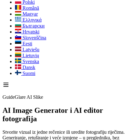
Polski
Română
Magyar
Ελληνικά
Български
Hrvatski
Slovenščina
Eesti
Latviešu
Lietuvių
Svenska
Dansk
Suomi
GuideGlare AI Slike
AI Image Generator
i AI editor
fotografija
Stvorite vizual iz jedne rečenice ili uredite fotografiju riječima.
Generiranje, retuširanje i veće izmjene – u pregledniku, bez