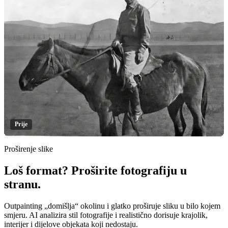
Prije
Proširenje slike
Loš format? Proširite fotografiju u
Klikni za otkrivanje
stranu.
Outpainting „domišlja“ okolinu i glatko proširuje sliku u bilo kojem
smjeru. AI analizira stil fotografije i realistično dorisuje krajolik,
interijer i dijelove objekata koji nedostaju.