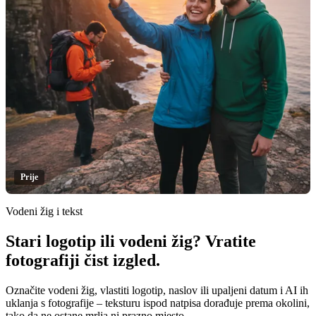
Prije
Vodeni žig i tekst
Stari logotip ili vodeni žig? Vratite
Klikni za otkrivanje
fotografiji čist izgled.
Označite vodeni žig, vlastiti logotip, naslov ili upaljeni datum i AI ih
uklanja s fotografije – teksturu ispod natpisa dorađuje prema okolini,
tako da ne ostane mrlja ni prazno mjesto.