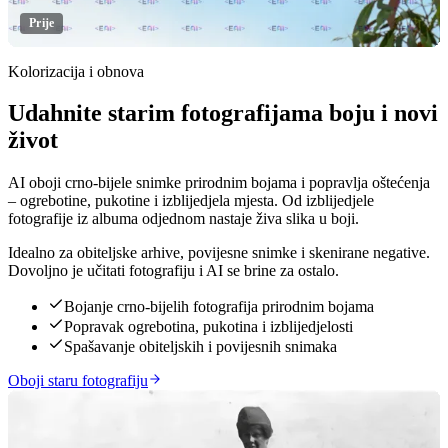
Prije
Kolorizacija i obnova
Udahnite starim fotografijama boju i novi
Klikni za otkrivanje
život
AI oboji crno-bijele snimke prirodnim bojama i popravlja oštećenja
– ogrebotine, pukotine i izblijedjela mjesta. Od izblijedjele
fotografije iz albuma odjednom nastaje živa slika u boji.
Idealno za obiteljske arhive, povijesne snimke i skenirane negative.
Dovoljno je učitati fotografiju i AI se brine za ostalo.
Bojanje crno-bijelih fotografija prirodnim bojama
Popravak ogrebotina, pukotina i izblijedjelosti
Spašavanje obiteljskih i povijesnih snimaka
Oboji staru fotografiju