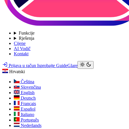
Funkcije
Rješenja
Cijene
AI Vodič
Kontakt
Prijava u račun
Isprobajte GuideGlare
Hrvatski
Čeština
Slovenčina
English
Deutsch
Français
Español
Italiano
Português
Nederlands