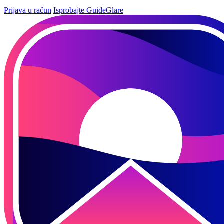
Prijava u račun
Isprobajte GuideGlare