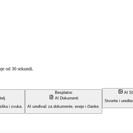
anje od 30 sekundi.
Besplatno
AI Sl
elj
AI Dokumenti
Stvorite i uredite
slika i zvuka.
AI uređivač za dokumente, eseje i članke.