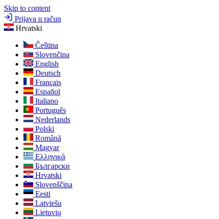
Skip to content
Prijava u račun
Hrvatski
Čeština
Slovenčina
English
Deutsch
Français
Español
Italiano
Português
Nederlands
Polski
Română
Magyar
Ελληνικά
Български
Hrvatski
Slovenščina
Eesti
Latviešu
Lietuvių