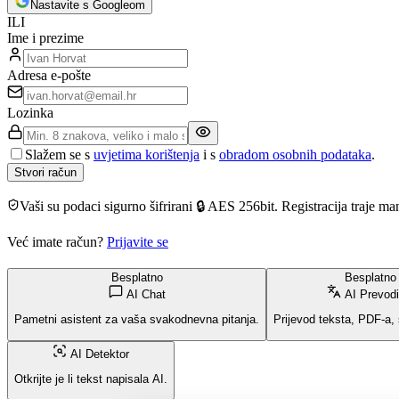
Nastavite s Googleom
ILI
Ime i prezime
Adresa e-pošte
Lozinka
Slažem se s
uvjetima korištenja
i s
obradom osobnih podataka
.
Stvori račun
Vaši su podaci sigurno šifrirani 🔒 AES 256bit. Registracija traje m
Već imate račun?
Prijavite se
Besplatno
Besplatno
AI Chat
AI Prevodit
Pametni asistent za vaša svakodnevna pitanja.
Prijevod teksta, PDF-a, 
AI Detektor
Otkrijte je li tekst napisala AI.