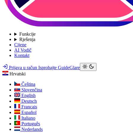
Funkcije
Rješenja
Cijene
AI Vodič
Kontakt
Prijava u račun
Isprobajte GuideGlare
Hrvatski
Čeština
Slovenčina
English
Deutsch
Français
Español
Italiano
Português
Nederlands