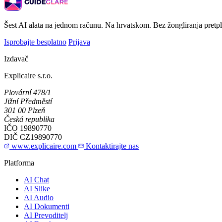
Šest AI alata na jednom računu. Na hrvatskom. Bez žongliranja pretp
Isprobajte besplatno
Prijava
Izdavač
Explicaire s.r.o.
Plovární 478/1
Jižní Předměstí
301 00 Plzeň
Česká republika
IČO
19890770
DIČ
CZ19890770
www.explicaire.com
Kontaktirajte nas
Platforma
AI Chat
AI Slike
AI Audio
AI Dokumenti
AI Prevoditelj