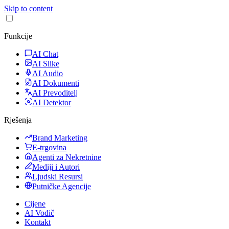
Skip to content
Funkcije
AI Chat
AI Slike
AI Audio
AI Dokumenti
AI Prevoditelj
AI Detektor
Rješenja
Brand Marketing
E-trgovina
Agenti za Nekretnine
Mediji i Autori
Ljudski Resursi
Putničke Agencije
Cijene
AI Vodič
Kontakt