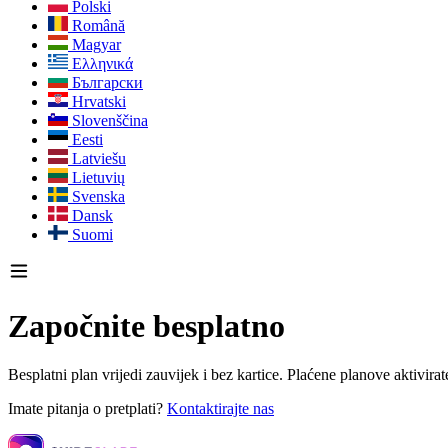
Polski
Română
Magyar
Ελληνικά
Български
Hrvatski
Slovenščina
Eesti
Latviešu
Lietuvių
Svenska
Dansk
Suomi
Započnite besplatno
Besplatni plan vrijedi zauvijek i bez kartice. Plaćene planove aktivirat
Imate pitanja o pretplati?
Kontaktirajte nas