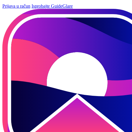
Prijava u račun
Isprobajte GuideGlare