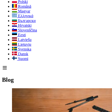
Polski
Română
Magyar
Ελληνικά
Български
Hrvatski
Slovenščina
Eesti
Latviešu
Lietuvių
Svenska
Dansk
Suomi
Blog