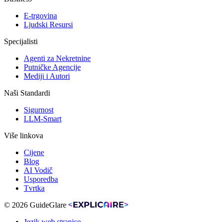
E-trgovina
Ljudski Resursi
Specijalisti
Agenti za Nekretnine
Putničke Agencije
Mediji i Autori
Naši Standardi
Sigurnost
LLM-Smart
Više linkova
Cijene
Blog
AI Vodič
Usporedba
Tvrtka
© 2026 GuideGlare
Jezik web stranice