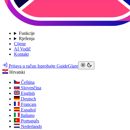
Funkcije
Rješenja
Cijene
AI Vodič
Kontakt
Prijava u račun
Isprobajte GuideGlare
Hrvatski
Čeština
Slovenčina
English
Deutsch
Français
Español
Italiano
Português
Nederlands