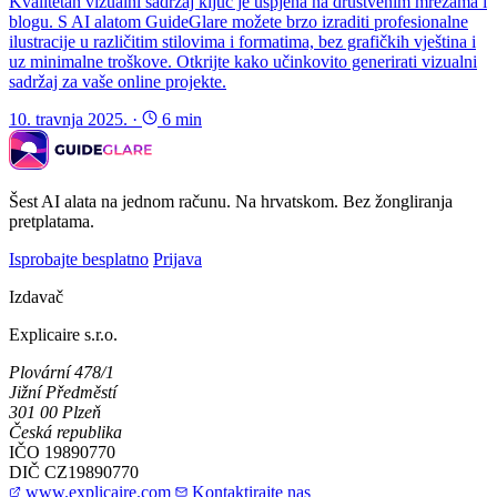
Kvalitetan vizualni sadržaj ključ je uspjeha na društvenim mrežama i
blogu. S AI alatom GuideGlare možete brzo izraditi profesionalne
ilustracije u različitim stilovima i formatima, bez grafičkih vještina i
uz minimalne troškove. Otkrijte kako učinkovito generirati vizualni
sadržaj za vaše online projekte.
10. travnja 2025.
·
6 min
Šest AI alata na jednom računu. Na hrvatskom. Bez žongliranja
pretplatama.
Isprobajte besplatno
Prijava
Izdavač
Explicaire s.r.o.
Plovární 478/1
Jižní Předměstí
301 00 Plzeň
Česká republika
IČO
19890770
DIČ
CZ19890770
www.explicaire.com
Kontaktirajte nas