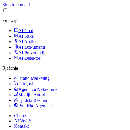
Skip to content
Funkcije
AI Chat
AI Slike
AI Audio
AI Dokumenti
AI Prevoditelj
AI Detektor
Rješenja
Brand Marketing
E-trgovina
Agenti za Nekretnine
Mediji i Autori
Ljudski Resursi
Putničke Agencije
Cijene
AI Vodič
Kontakt