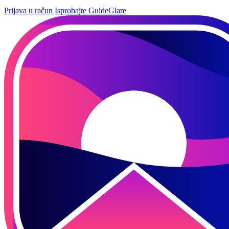
Prijava u račun
Isprobajte GuideGlare