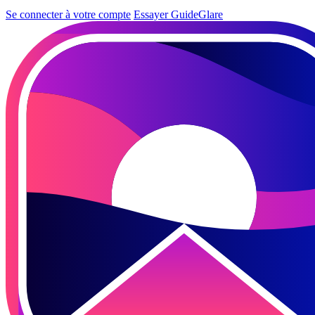
Se connecter à votre compte
Essayer GuideGlare