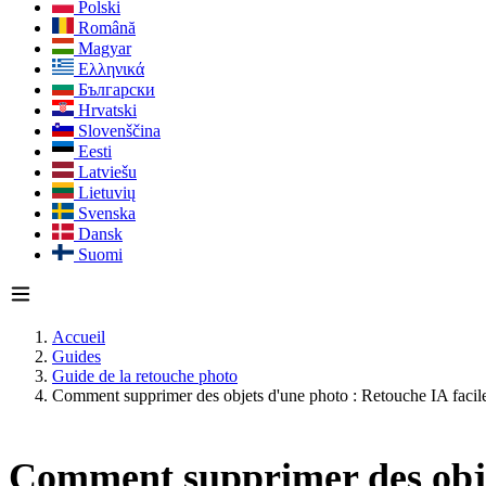
Polski
Română
Magyar
Ελληνικά
Български
Hrvatski
Slovenščina
Eesti
Latviešu
Lietuvių
Svenska
Dansk
Suomi
Accueil
Guides
Guide de la retouche photo
Comment supprimer des objets d'une photo : Retouche IA facil
Comment supprimer des objet