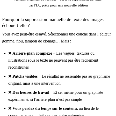
par l'IA, prête pour une nouvelle édition
Pourquoi la suppression manuelle de texte des images
échoue-t-elle ?
Vous avez peut-être essayé. Sélectionner une couche dans l’éditeur,
gomme, flou, tampon de clonage… Mais :
Avant
❌
Arrière-plan complexe
– Les vagues, textures ou
illustrations sous le texte ne peuvent pas être facilement
reconstruites
❌
Patchs visibles
– Le résultat ne ressemble pas au graphisme
original, mais à une intervention
❌
Des heures de travail
– Et ce, même pour un graphiste
expérimenté, si l’arrière-plan n’est pas simple
❌
Vous perdez du temps sur le contenu
, au lieu de le
consacrer à ce qui fait avancer votre entreprise