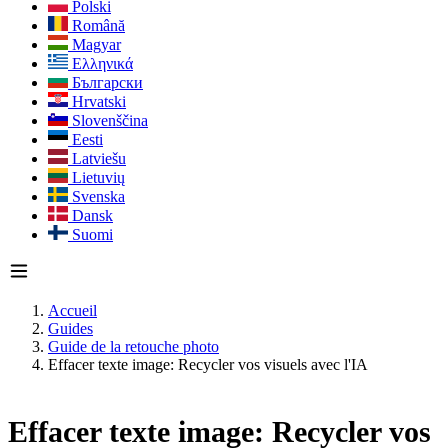
Polski
Română
Magyar
Ελληνικά
Български
Hrvatski
Slovenščina
Eesti
Latviešu
Lietuvių
Svenska
Dansk
Suomi
Accueil
Guides
Guide de la retouche photo
Effacer texte image: Recycler vos visuels avec l'IA
Effacer texte image: Recycler vos