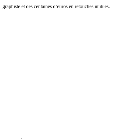
graphiste et des centaines d’euros en retouches inutiles.
Essayez la suppression de texte des
images avec GuideGlare
Pour utiliser les outils IA, vous avez besoin d'au moins
un
plan Basic
→ Commencez avec GuideGlare