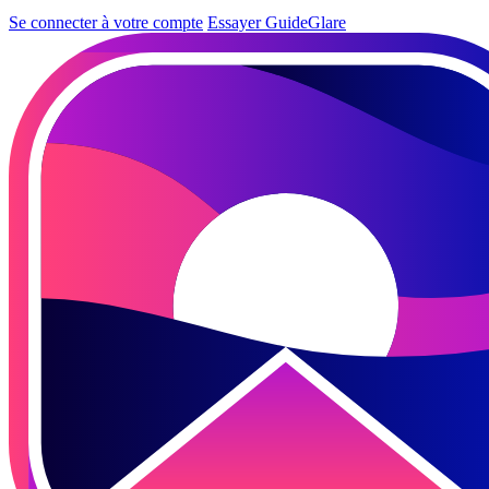
Se connecter à votre compte
Essayer GuideGlare