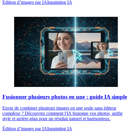
Édition d’images par IA
Inpainting IA
Fusionner plusieurs photos en une : guide IA simple
Envie de combiner plusieurs images en une seule sans éditeur
complexe ? Découvrez comment l'IA fusionne vos photos, unifie
style et arrière-plan pour un résultat naturel et harmonieux.
Édition d’images par IA
Inpainting IA