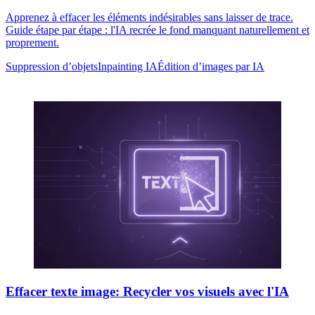
Apprenez à effacer les éléments indésirables sans laisser de trace.
Guide étape par étape : l'IA recrée le fond manquant naturellement et
proprement.
Suppression d’objets
Inpainting IA
Édition d’images par IA
Effacer texte image: Recycler vos visuels avec l'IA