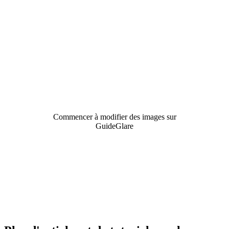
GuideGlare
GuideGlare met entre vos mains la puissance d'un
studio graphique professionnel. Supprimez les fonds,
effacez des objets, agrandissez des photos et modifiez
leur contenu, le tout en quelques clics directement dans
votre navigateur.
Commencer à modifier des images sur
GuideGlare
En savoir plus sur l'éditeur d'images IA