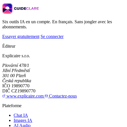
Six outils IA en un compte. En français. Sans jongler avec les
abonnements.
Essayer gratuitement
Se connecter
Éditeur
Explicaire s.r.o.
Plovární 478/1
Jižní Předměstí
301 00 Plzeň
Česká republika
IČO
19890770
DIČ
CZ19890770
www.explicaire.com
Contactez-nous
Plateforme
Chat IA
Images IA
AI Audio