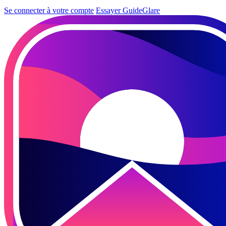
Se connecter à votre compte
Essayer GuideGlare