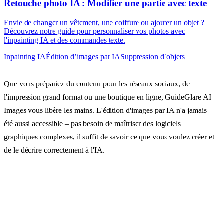
Retouche photo IA : Modifier une partie avec texte
Envie de changer un vêtement, une coiffure ou ajouter un objet ?
Découvrez notre guide pour personnaliser vos photos avec
l'inpainting IA et des commandes texte.
Inpainting IA
Édition d’images par IA
Suppression d’objets
Que vous prépariez du contenu pour les réseaux sociaux, de
l'impression grand format ou une boutique en ligne, GuideGlare AI
Images vous libère les mains. L'édition d'images par IA n'a jamais
été aussi accessible – pas besoin de maîtriser des logiciels
graphiques complexes, il suffit de savoir ce que vous voulez créer et
de le décrire correctement à l'IA.
Essayez l'Éditeur d'images IA