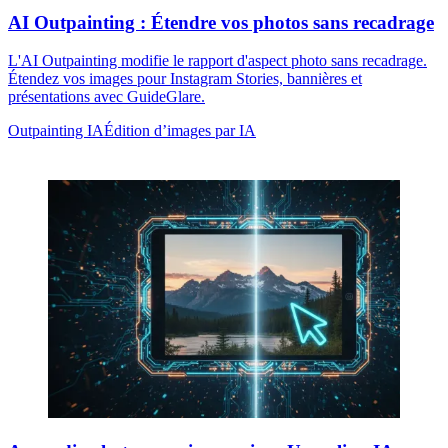
AI Outpainting : Étendre vos photos sans recadrage
L'AI Outpainting modifie le rapport d'aspect photo sans recadrage.
Étendez vos images pour Instagram Stories, bannières et
présentations avec GuideGlare.
Outpainting IA
Édition d’images par IA