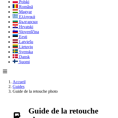
Polski
Română
Magyar
Ελληνικά
Български
Hrvatski
Slovenščina
Eesti
Latviešu
Lietuvių
Svenska
Dansk
Suomi
Accueil
Guides
Guide de la retouche photo
Guide de la retouche