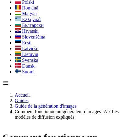
Polski
Română
Magyar
Ελληνικά
Български
Hrvatski
Slovenščina
Eesti
Latviešu
Lietuvių
Svenska
Dansk
Suomi
Accueil
Guides
Guide de la génération d'images
Comment fonctionne un générateur d'images IA ? Les
modèles de diffusion expliqués