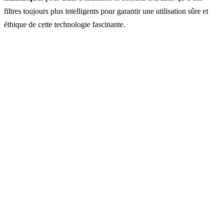
filtres toujours plus intelligents pour garantir une utilisation sûre et
éthique de cette technologie fascinante.
Vous voulez l'essayer par vous-même ?
GuideGlare Images IA vous donne accès aux
technologies Flux, Imagen et Stable Diffusion en un
seul endroit.
→ Découvrir le générateur d'images IA