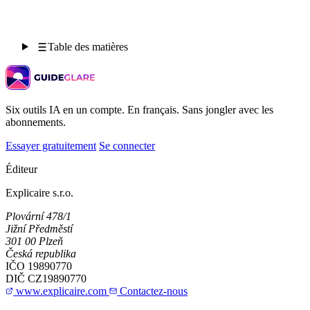
Table des matières
Six outils IA en un compte. En français. Sans jongler avec les
abonnements.
Essayer gratuitement
Se connecter
Éditeur
Explicaire s.r.o.
Plovární 478/1
Jižní Předměstí
301 00 Plzeň
Česká republika
IČO
19890770
DIČ
CZ19890770
www.explicaire.com
Contactez-nous