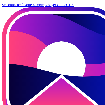
Se connecter à votre compte
Essayer GuideGlare