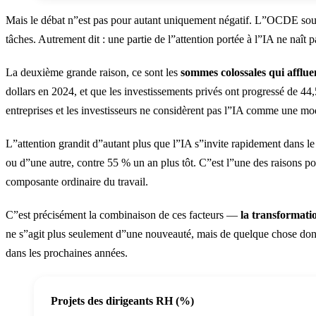
Mais le débat n”est pas pour autant uniquement négatif. L”OCDE soulig
Impact de l''IA sur le marché du tr
tâches. Autrement dit : une partie de l”attention portée à l”IA ne naît 
Emplois supprimés
92
La deuxième grande raison, ce sont les
sommes colossales qui afflue
Nouveaux emplois
170
dollars en 2024, et que les investissements privés ont progressé de 44,
entreprises et les investisseurs ne considèrent pas l”IA comme une m
Solde net
78
L”attention grandit d”autant plus que l”IA s”invite rapidement dans l
ou d”une autre, contre 55 % un an plus tôt. C”est l”une des raisons 
composante ordinaire du travail.
C”est précisément la combinaison de ces facteurs —
la transformatio
ne s”agit plus seulement d”une nouveauté, mais de quelque chose dont l
dans les prochaines années.
Projets des dirigeants RH (%)