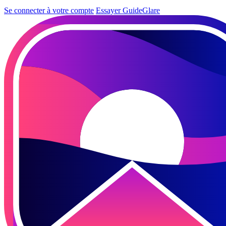
Se connecter à votre compte
Essayer GuideGlare