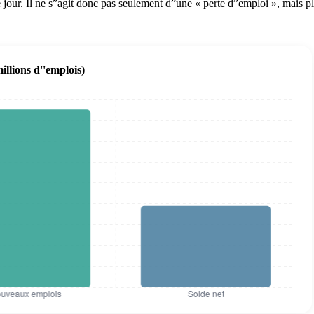
 jour. Il ne s”agit donc pas seulement d”une « perte d”emploi », mais p
illions d''emplois)
 2030 (en millions d''emplois)