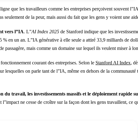
ne que les travailleurs comme les entreprises perçoivent souvent l”IA 
avail d''ici 2030 (en millions d''emplois)
pas seulement de la peur, mais aussi du fait que les gens y voient une aid
nt vers l”IA
. L”
AI Index 2025
de Stanford indique que les investissemen
5 % en un an. L”IA générative à elle seule a attiré 33,9 milliards de do
ode passagère, mais comme un domaine sur lequel ils veulent miser à lo
e fonctionnement courant des entreprises. Selon le
Stanford AI Index
, d
pour lesquelles on parle tant de l”IA, même en dehors de la communauté 
n du travail, les investissements massifs et le déploiement rapide su
”impact ne cesse de croître sur la façon dont les gens travaillent, ce q