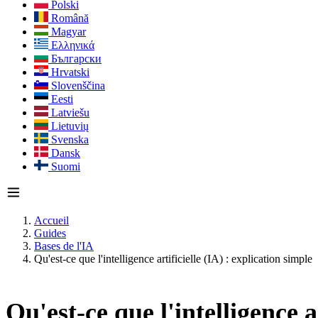
Polski
Română
Magyar
Ελληνικά
Български
Hrvatski
Slovenščina
Eesti
Latviešu
Lietuvių
Svenska
Dansk
Suomi
Accueil
Guides
Bases de l'IA
Qu'est-ce que l'intelligence artificielle (IA) : explication simple
Qu'est-ce que l'intelligence a