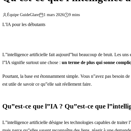
Équipe GuideGlare
1 mars 2026
9 mins
L'IA pour les débutants
L”intelligence artificielle fait aujourd”hui beaucoup de bruit. Les 
l”IA signifie surtout une chose :
un terme de plus qui sonne compliq
Pourtant, la base est étonnamment simple. Vous n”avez pas besoin de c
est utile de savoir ce qu”elle sait réellement faire.
Qu”est-ce que l”IA ? Qu”est-ce que l”intellige
L”intelligence artificielle désigne les technologies capables de trait
mais parce qu”elles savent reconnaître des liens, réagir à une demande e