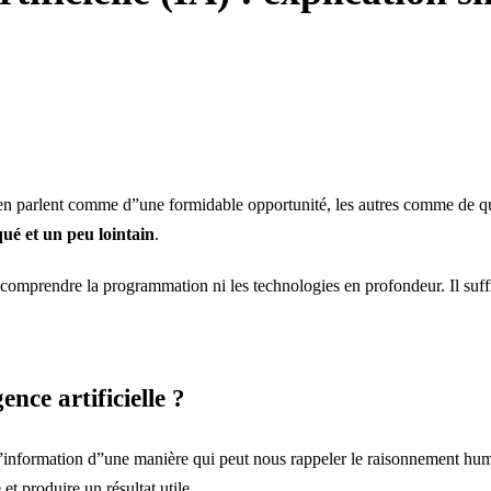
uns en parlent comme d”une formidable opportunité, les autres comme de
ué et un peu lointain
.
omprendre la programmation ni les technologies en profondeur. Il suffit 
nce artificielle ?
er l”information d”une manière qui peut nous rappeler le raisonnement hu
t produire un résultat utile.