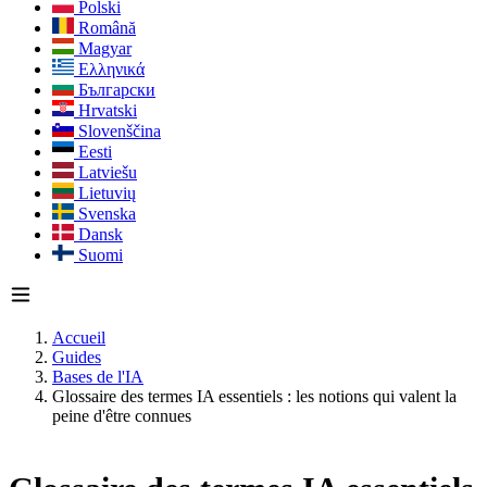
Polski
Română
Magyar
Ελληνικά
Български
Hrvatski
Slovenščina
Eesti
Latviešu
Lietuvių
Svenska
Dansk
Suomi
Accueil
Guides
Bases de l'IA
Glossaire des termes IA essentiels : les notions qui valent la
peine d'être connues