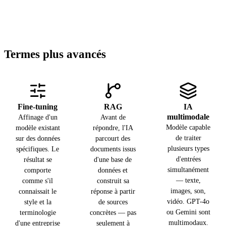
L'IA fournit une
Test standardisé
Le moment où le
information
des performances
modèle génère
incorrecte avec
d'un modèle
une réponse à
assurance et
(MMLU, SWE-
votre prompt.
conviction. Ce
bench, MATH).
L'entraînement
Termes plus avancés
n'est pas un bug
Un benchmark
prend des
dans le code — le
est un chiffre de
semaines et coûte
modèle génère
comparaison, pas
des millions —
toujours la suite
une garantie de
l'inférence prend
la plus probable,
résultat sur votre
quelques
Fine-tuning
RAG
IA
même quand il ne
tâche spécifique.
secondes et c'est
multimodale
Affinage d'un
Avant de
connaît pas la
ce que vous vivez
Modèle capable
modèle existant
répondre, l'IA
réponse.
au quotidien.
de traiter
sur des données
parcourt des
plusieurs types
spécifiques. Le
documents issus
d'entrées
résultat se
d'une base de
simultanément
comporte
données et
— texte,
comme s'il
construit sa
images, son,
connaissait le
réponse à partir
vidéo. GPT-4o
style et la
de sources
ou Gemini sont
terminologie
concrètes — pas
multimodaux.
d'une entreprise
seulement à