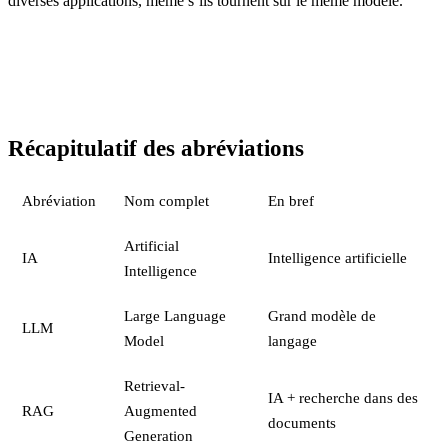
diverses applications, même s’ils tournent sur le même modèle.
Récapitulatif des abréviations
Abréviation
Nom complet
En bref
Artificial
IA
Intelligence artificielle
Intelligence
Large Language
Grand modèle de
LLM
Model
langage
Retrieval-
IA + recherche dans des
RAG
Augmented
documents
Generation