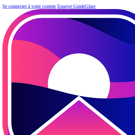
Se connecter à votre compte
Essayer GuideGlare