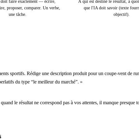
 doit faire exactement — écrire,
À qui est destiné le résultat, à quoi
ire, proposer, comparer. Un verbe,
que l'IA doit savoir (texte fourn
une tâche.
objectif).
nts sportifs. Rédige une description produit pour un coupe-vent de ru
erlatifs du type “le meilleur du marché”. »
quand le résultat ne correspond pas à vos attentes, il manque presque to
s