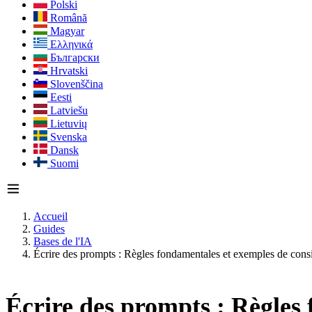
Polski
Română
Magyar
Ελληνικά
Български
Hrvatski
Slovenščina
Eesti
Latviešu
Lietuvių
Svenska
Dansk
Suomi
Accueil
Guides
Bases de l'IA
Écrire des prompts : Règles fondamentales et exemples de cons
Écrire des prompts : Règles 