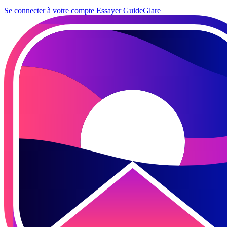
Se connecter à votre compte
Essayer GuideGlare