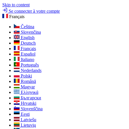
Skip to content
Se connecter à votre compte
Français
Čeština
Slovenčina
English
Deutsch
Français
Español
Italiano
Português
Nederlands
Polski
Română
Magyar
Ελληνικά
Български
Hrvatski
Slovenščina
Eesti
Latviešu
Lietuvių