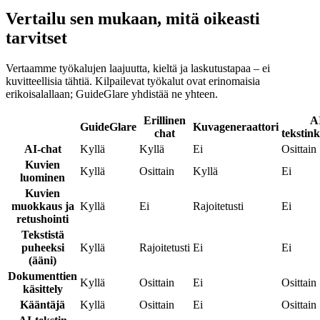
Vertailu sen mukaan, mitä oikeasti
tarvitset
Vertaamme työkalujen laajuutta, kieltä ja laskutustapaa – ei
kuvitteellisia tähtiä. Kilpailevat työkalut ovat erinomaisia
erikoisalallaan; GuideGlare yhdistää ne yhteen.
Erillinen
A
GuideGlare
Kuvageneraattori
chat
tekstink
AI-chat
Kyllä
Kyllä
Ei
Osittain
Kuvien
Kyllä
Osittain
Kyllä
Ei
luominen
Kuvien
muokkaus ja
Kyllä
Ei
Rajoitetusti
Ei
retushointi
Tekstistä
puheeksi
Kyllä
Rajoitetusti
Ei
Ei
(ääni)
Dokumenttien
Kyllä
Osittain
Ei
Osittain
käsittely
Kääntäjä
Kyllä
Osittain
Ei
Osittain