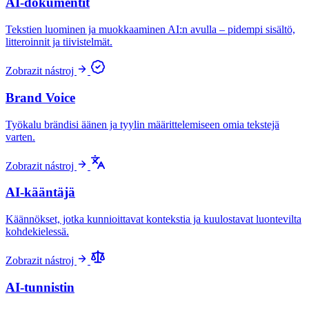
AI-dokumentit
Tekstien luominen ja muokkaaminen AI:n avulla – pidempi sisältö,
litteroinnit ja tiivistelmät.
Zobrazit nástroj
Brand Voice
Työkalu brändisi äänen ja tyylin määrittelemiseen omia tekstejä
varten.
Zobrazit nástroj
AI-kääntäjä
Käännökset, jotka kunnioittavat kontekstia ja kuulostavat luontevilta
kohdekielessä.
Zobrazit nástroj
AI-tunnistin