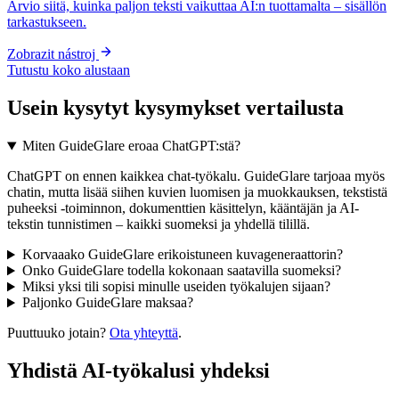
Arvio siitä, kuinka paljon teksti vaikuttaa AI:n tuottamalta – sisällön
tarkastukseen.
Zobrazit nástroj
Tutustu koko alustaan
Usein kysytyt kysymykset vertailusta
Miten GuideGlare eroaa ChatGPT:stä?
ChatGPT on ennen kaikkea chat-työkalu. GuideGlare tarjoaa myös
chatin, mutta lisää siihen kuvien luomisen ja muokkauksen, tekstistä
puheeksi -toiminnon, dokumenttien käsittelyn, kääntäjän ja AI-
tekstin tunnistimen – kaikki suomeksi ja yhdellä tilillä.
Korvaaako GuideGlare erikoistuneen kuvageneraattorin?
Onko GuideGlare todella kokonaan saatavilla suomeksi?
Miksi yksi tili sopisi minulle useiden työkalujen sijaan?
Paljonko GuideGlare maksaa?
Puuttuuko jotain?
Ota yhteyttä
.
Yhdistä AI-työkalusi yhdeksi