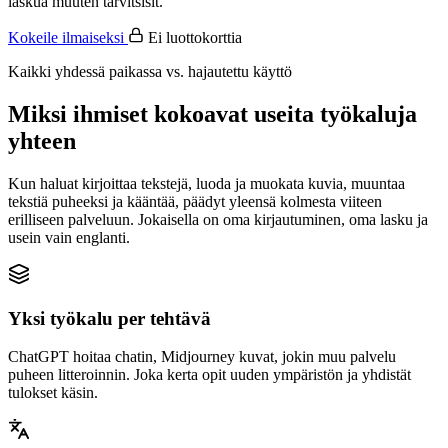
laskua muuten tarvitsisit.
Kokeile ilmaiseksi
Ei luottokorttia
Kaikki yhdessä paikassa vs. hajautettu käyttö
Miksi ihmiset kokoavat useita työkaluja
yhteen
Kun haluat kirjoittaa tekstejä, luoda ja muokata kuvia, muuntaa
tekstiä puheeksi ja kääntää, päädyt yleensä kolmesta viiteen
erilliseen palveluun. Jokaisella on oma kirjautuminen, oma lasku ja
usein vain englanti.
Yksi työkalu per tehtävä
ChatGPT hoitaa chatin, Midjourney kuvat, jokin muu palvelu
puheen litteroinnin. Joka kerta opit uuden ympäristön ja yhdistät
tulokset käsin.