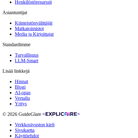
Henkilöstöresurssit
Asiantuntijat
Kiinteistönvälittäjät
Matkatoimistot
Media ja Kirjoittajat
Standardimme
Turvallisuus
LLM-Smart
Lisää linkkejä
Hinnat
Blogi
AI-opas
Vertailu
Yritys
© 2026 GuideGlare
Verkkosivuston kieli
Sivukartta
Käyttöehdot