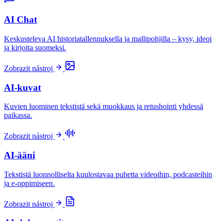
AI Chat
Keskusteleva AI historiatallennuksella ja mallipohjilla – kysy, ideoi
ja kirjoita suomeksi.
Zobrazit nástroj
AI-kuvat
Kuvien luominen tekstistä sekä muokkaus ja retushointi yhdessä
paikassa.
Zobrazit nástroj
AI-ääni
Tekstistä luonnolliselta kuulostavaa puhetta videoihin, podcasteihin
ja e-oppimiseen.
Zobrazit nástroj