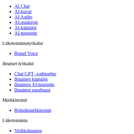
AI Chat
AI-kuvat
AI Audio
AI-asiakirjat
AI-kääntäjä
AI-tunnistin
Liiketoimintatyökalut
Brand Voice
Ilmaiset työkalut
Chat GPT -vaihtoehto
Ilmainen kääntäjä
Ilmainen AI-tunnistin
Ilmainen parafraasi
Markkinointi
Brändimarkkinointi
Liiketoiminta
Verkkokauppa