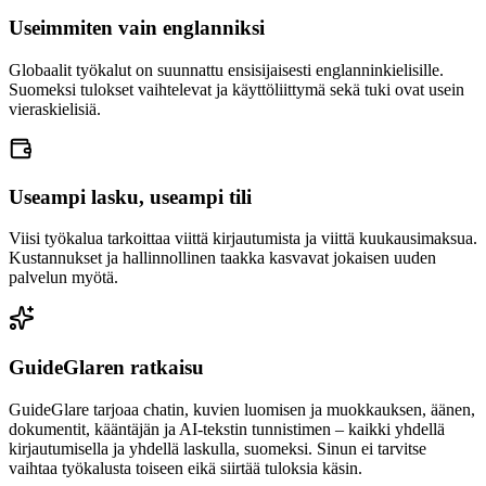
Useimmiten vain englanniksi
Globaalit työkalut on suunnattu ensisijaisesti englanninkielisille.
Suomeksi tulokset vaihtelevat ja käyttöliittymä sekä tuki ovat usein
vieraskielisiä.
Useampi lasku, useampi tili
Viisi työkalua tarkoittaa viittä kirjautumista ja viittä kuukausimaksua.
Kustannukset ja hallinnollinen taakka kasvavat jokaisen uuden
palvelun myötä.
GuideGlaren ratkaisu
GuideGlare tarjoaa chatin, kuvien luomisen ja muokkauksen, äänen,
dokumentit, kääntäjän ja AI-tekstin tunnistimen – kaikki yhdellä
kirjautumisella ja yhdellä laskulla, suomeksi. Sinun ei tarvitse
vaihtaa työkalusta toiseen eikä siirtää tuloksia käsin.