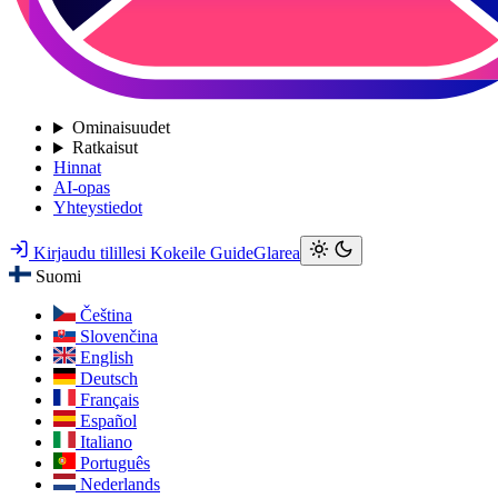
Ominaisuudet
Ratkaisut
Hinnat
AI-opas
Yhteystiedot
Kirjaudu tilillesi
Kokeile GuideGlarea
Suomi
Čeština
Slovenčina
English
Deutsch
Français
Español
Italiano
Português
Nederlands