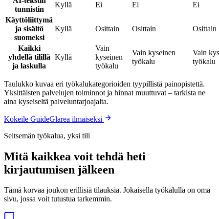
AI-tekstin
Kyllä
Ei
Ei
Ei
tunnistin
Käyttöliittymä
ja sisältö
Kyllä
Osittain
Osittain
Osittain
suomeksi
Kaikki
Vain
Vain kyseinen
Vain ky
yhdellä tilillä
Kyllä
kyseinen
työkalu
työkalu
ja laskulla
työkalu
Taulukko kuvaa eri työkalukategorioiden tyypillistä painopistettä.
Yksittäisten palvelujen toiminnot ja hinnat muuttuvat – tarkista ne
aina kyseiseltä palveluntarjoajalta.
Kokeile GuideGlarea ilmaiseksi
Seitsemän työkalua, yksi tili
Mitä kaikkea voit tehdä heti
kirjautumisen jälkeen
Tämä korvaa joukon erillisiä tilauksia. Jokaisella työkalulla on oma
sivu, jossa voit tutustua tarkemmin.