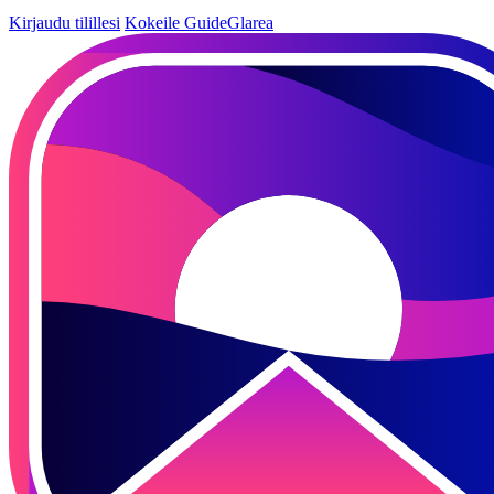
Kirjaudu tilillesi
Kokeile GuideGlarea