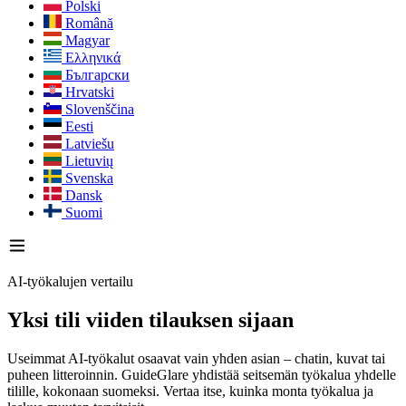
Polski
Română
Magyar
Ελληνικά
Български
Hrvatski
Slovenščina
Eesti
Latviešu
Lietuvių
Svenska
Dansk
Suomi
AI-työkalujen vertailu
Yksi tili viiden tilauksen sijaan
Useimmat AI-työkalut osaavat vain yhden asian – chatin, kuvat tai
puheen litteroinnin. GuideGlare yhdistää seitsemän työkalua yhdelle
tilille, kokonaan suomeksi. Vertaa itse, kuinka monta työkalua ja