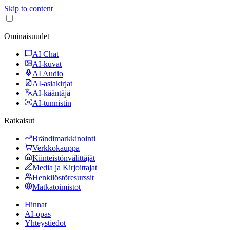
Skip to content
Ominaisuudet
AI Chat
AI-kuvat
AI Audio
AI-asiakirjat
AI-kääntäjä
AI-tunnistin
Ratkaisut
Brändimarkkinointi
Verkkokauppa
Kiinteistönvälittäjät
Media ja Kirjoittajat
Henkilöstöresurssit
Matkatoimistot
Hinnat
AI-opas
Yhteystiedot