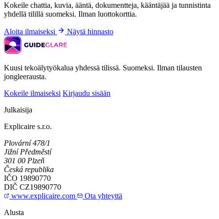
Kokeile chattia, kuvia, ääntä, dokumentteja, kääntäjää ja tunnistinta
yhdellä tilillä suomeksi. Ilman luottokorttia.
Aloita ilmaiseksi
Näytä hinnasto
Kuusi tekoälytyökalua yhdessä tilissä. Suomeksi. Ilman tilausten
jongleerausta.
Kokeile ilmaiseksi
Kirjaudu sisään
Julkaisija
Explicaire s.r.o.
Plovární 478/1
Jižní Předměstí
301 00 Plzeň
Česká republika
IČO
19890770
DIČ
CZ19890770
www.explicaire.com
Ota yhteyttä
Alusta