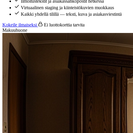
Ilmoitustekstit ja asiakassähköpostit hetkessä
Virtuaalinen staging ja kiinteistökuvien muokkaus
Kaikki yhdellä tilillä — teksti, kuva ja asiakasviestintä
Kokeile ilmaiseksi
Ei luottokorttia tarvita
Makuuhuone
Alkuperäinen
Moderni
Skandinaavinen
Maalaistyyli