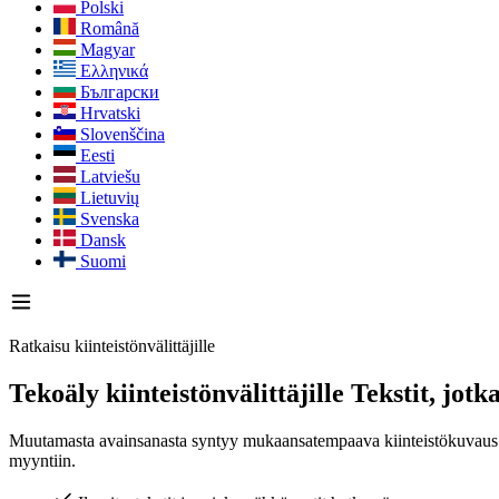
Polski
Română
Magyar
Ελληνικά
Български
Hrvatski
Slovenščina
Eesti
Latviešu
Lietuvių
Svenska
Dansk
Suomi
Ratkaisu kiinteistönvälittäjille
Tekoäly kiinteistönvälittäjille
Tekstit, jotk
Muutamasta avainsanasta syntyy mukaansatempaava kiinteistökuvaus. Tav
myyntiin.