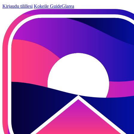
Kirjaudu tilillesi
Kokeile GuideGlarea