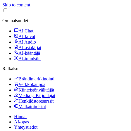
Skip to content
Ominaisuudet
AI Chat
AI-kuvat
AI Audio
AI-asiakirjat
AI-kääntäjä
AI-tunnistin
Ratkaisut
Brändimarkkinointi
Verkkokauppa
Kiinteistönvälittäjät
Media ja Kirjoittajat
Henkilöstöresurssit
Matkatoimistot
Hinnat
AI-opas
Yhteystiedot