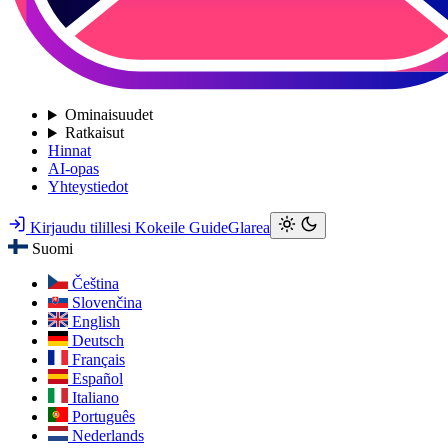
Ominaisuudet
Ratkaisut
Hinnat
AI-opas
Yhteystiedot
Kirjaudu tilillesi
Kokeile GuideGlarea
Suomi
Čeština
Slovenčina
English
Deutsch
Français
Español
Italiano
Português
Nederlands