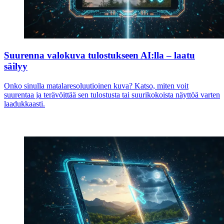
Suurenna valokuva tulostukseen AI:lla – laatu
säilyy
Onko sinulla matalaresoluutioinen kuva? Katso, miten voit
suurentaa ja terävöittää sen tulostusta tai suurikokoista näyttöä varten
laadukkaasti.