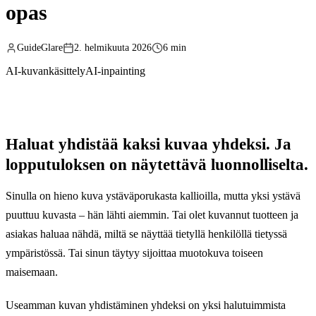
opas
GuideGlare
2. helmikuuta 2026
6 min
AI-kuvankäsittely
AI-inpainting
Haluat yhdistää kaksi kuvaa yhdeksi. Ja
lopputuloksen on näytettävä luonnolliselta.
Sinulla on hieno kuva ystäväporukasta kallioilla, mutta yksi ystävä
puuttuu kuvasta – hän lähti aiemmin. Tai olet kuvannut tuotteen ja
asiakas haluaa nähdä, miltä se näyttää tietyllä henkilöllä tietyssä
ympäristössä. Tai sinun täytyy sijoittaa muotokuva toiseen
maisemaan.
Useamman kuvan yhdistäminen yhdeksi on yksi halutuimmista