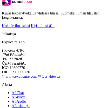
Kuusi tekoälytyökalua yhdessä tilissä. Suomeksi. Ilman tilausten
jongleerausta.
Kokeile ilmaiseksi
Kirjaudu sisään
Julkaisija
Explicaire s.r.o.
Plovární 478/1
Jižní Předměstí
301 00 Plzeň
Česká republika
IČO
19890770
DIČ
CZ19890770
www.explicaire.com
Ota yhteyttä
Alusta
AI Chat
AI-kuvat
AI Audio
AI-asiakirjat