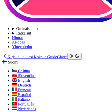
Ominaisuudet
Ratkaisut
Hinnat
AI-opas
Yhteystiedot
Kirjaudu tilillesi
Kokeile GuideGlarea
Suomi
Čeština
Slovenčina
English
Deutsch
Français
Español
Italiano
Português
Nederlands