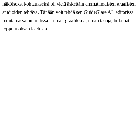
näköiseksi kohtaukseksi oli vielä äskettäin ammattimaisten graafisten
studioiden tehtävä. Tänään voit tehdä sen
GuideGlare AI -editorissa
muutamassa minuutissa – ilman graafikkoa, ilman tasoja, tinkimättä
lopputuloksen laadusta.
Lakkaa unelmoimasta täydellisistä
kuvista. Aloita niiden luominen
tekoälyllä.
GuideGlare AI -editorin avulla hallitset edistyneet
muokkaukset sekunneissa. Luo ammattimaisia
sommitelmia, lisää puuttuvia henkilöitä tai sijoita
tuotteita uusiin ympäristöihin – helposti ja tehokkaasti.
→ Aloita GuideGlarella