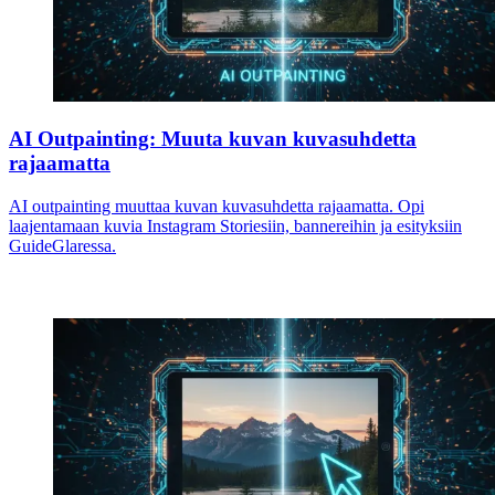
AI Outpainting: Muuta kuvan kuvasuhdetta
rajaamatta
AI outpainting muuttaa kuvan kuvasuhdetta rajaamatta. Opi
laajentamaan kuvia Instagram Storiesiin, bannereihin ja esityksiin
GuideGlaressa.