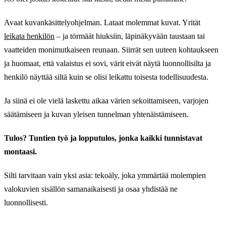
Avaat kuvankäsittelyohjelman. Lataat molemmat kuvat. Yrität
leikata henkilön
– ja törmäät hiuksiin, läpinäkyvään taustaan tai
vaatteiden monimutkaiseen reunaan. Siirrät sen uuteen kohtaukseen
ja huomaat, että valaistus ei sovi, värit eivät näytä luonnollisilta ja
henkilö näyttää siltä kuin se olisi leikattu toisesta todellisuudesta.
Ja siinä ei ole vielä laskettu aikaa värien sekoittamiseen, varjojen
säätämiseen ja kuvan yleisen tunnelman yhtenäistämiseen.
Tulos? Tuntien työ ja lopputulos, jonka kaikki tunnistavat
montaasi.
Silti tarvitaan vain yksi asia: tekoäly, joka ymmärtää molempien
valokuvien sisällön samanaikaisesti ja osaa yhdistää ne
luonnollisesti.