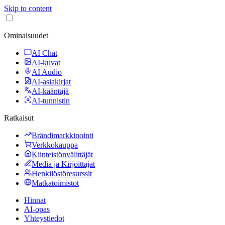
Skip to content
Ominaisuudet
AI Chat
AI-kuvat
AI Audio
AI-asiakirjat
AI-kääntäjä
AI-tunnistin
Ratkaisut
Brändimarkkinointi
Verkkokauppa
Kiinteistönvälittäjät
Media ja Kirjoittajat
Henkilöstöresurssit
Matkatoimistot
Hinnat
AI-opas
Yhteystiedot