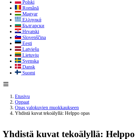
Polski
Română
Magyar
Ελληνικά
Български
Hrvatski
Slovenščina
Eesti
Latviešu
Lietuvių
Svenska
Dansk
Suomi
Etusivu
Oppaat
Opas valokuvien muokkaukseen
Yhdistä kuvat tekoälyllä: Helppo opas
Yhdistä kuvat tekoälyllä: Helppo