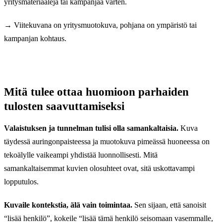
yritysmateriaaleja tai kampanjaa varten.
→
Viitekuvana on yritysmuotokuva, pohjana on ympäristö tai
kampanjan kohtaus.
Mitä tulee ottaa huomioon parhaiden
tulosten saavuttamiseksi
Valaistuksen ja tunnelman tulisi olla samankaltaisia.
Kuva
täydessä auringonpaisteessa ja muotokuva pimeässä huoneessa on
tekoälylle vaikeampi yhdistää luonnollisesti. Mitä
samankaltaisemmat kuvien olosuhteet ovat, sitä uskottavampi
lopputulos.
Kuvaile kontekstia, älä vain toimintaa.
Sen sijaan, että sanoisit
“lisää henkilö”, kokeile “lisää tämä henkilö seisomaan vasemmalle,