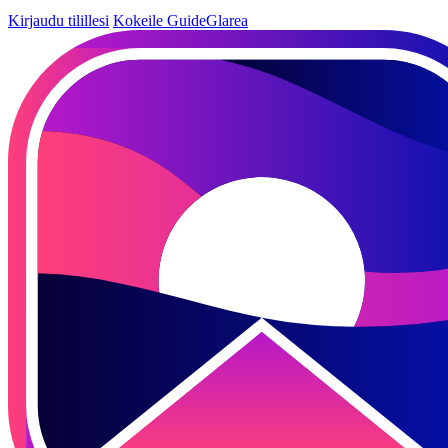
Kirjaudu tilillesi
Kokeile GuideGlarea