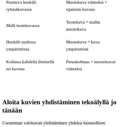
Puuttuva henkilö
Muotokuva viitteeksi +
ryhmäkuvassa
sijainnin kuvaus
Tuotekuva + mallin
Malli tuotekuvassa
muotokuva
Henkilö uudessa
Muotokuva + kuva
ympäristössä
ympäristöstä
Kohtaus kahdella ihmisellä
Peruskohtaus + muotokuvat
eri kuvista
viitteeksi
Aloita kuvien yhdistäminen tekoälyllä jo
tänään
Useamman valokuvan yhdistäminen yhdeksi luonnollisen