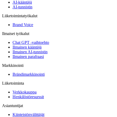
AI-kääntäjä
AI-tunnistin
Liiketoimintatyökalut
Brand Voice
Ilmaiset työkalut
Chat GPT -vaihtoehto
Ilmainen kääntäjä
Ilmainen AI-tunnistin
Ilmainen parafraasi
Markkinointi
Brändimarkkinointi
Liiketoiminta
Verkkokauppa
Henkilöstöresurssit
Asiantuntijat
Kiinteistönvälittäjät