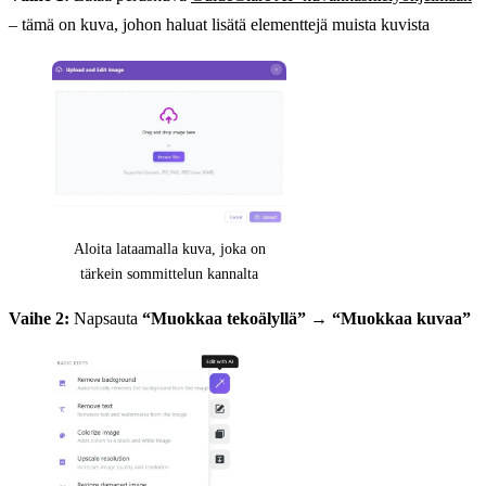
– tämä on kuva, johon haluat lisätä elementtejä muista kuvista
Aloita lataamalla kuva, joka on
tärkein sommittelun kannalta
Vaihe 2:
Napsauta
“Muokkaa tekoälyllä”
→
“Muokkaa kuvaa”