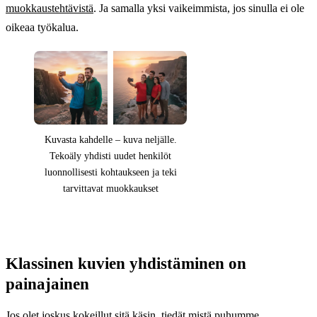
muokkaustehtävistä
. Ja samalla yksi vaikeimmista, jos sinulla ei ole
oikeaa työkalua.
Kuvasta kahdelle – kuva neljälle.
Tekoäly yhdisti uudet henkilöt
luonnollisesti kohtaukseen ja teki
tarvittavat muokkaukset
Klassinen kuvien yhdistäminen on
painajainen
Jos olet joskus kokeillut sitä käsin, tiedät mistä puhumme.