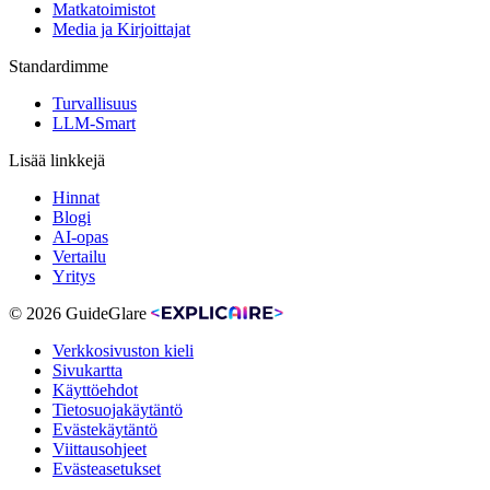
Matkatoimistot
Media ja Kirjoittajat
Standardimme
Turvallisuus
LLM-Smart
Lisää linkkejä
Hinnat
Blogi
AI-opas
Vertailu
Yritys
© 2026 GuideGlare
Verkkosivuston kieli
Sivukartta
Käyttöehdot
Tietosuojakäytäntö
Evästekäytäntö
Viittausohjeet
Evästeasetukset