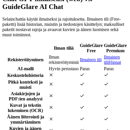
GuideGlare AI Chat
Selainchattia käytät ilmaiseksi ja rajoituksetta. Ilmainen tili (Free-
paketti) lisää historian, muistin ja tiedostojen käsittelyn; maksulliset
paketit nostavat rajoja ja avaavat kuvien ja äänen luomisen sekä
muut toiminnot.
GuideGlare
GuideGlare
Ilman tiliä
Free
Premium
Ilman
Ilmainen
Rekisteröityminen
Ilmainen tili
rekisteröitymistä
tili
Hinnat
AI-malli
Hyvin perustaso
Paras
Paras
Keskusteluhistoria
Pitkä konteksti ja
muisti
Asiakirjojen ja
PDF:ien analyysi
Kuvat ja tekstin
lukeminen (OCR)
Äänen litterointi ja
ymmärtäminen
Kuvien ja äänen