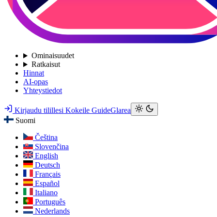
Ominaisuudet
Ratkaisut
Hinnat
AI-opas
Yhteystiedot
Kirjaudu tilillesi
Kokeile GuideGlarea
Suomi
Čeština
Slovenčina
English
Deutsch
Français
Español
Italiano
Português
Nederlands