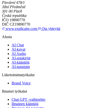
Plovární 478/1
Jižní Předměstí
301 00 Plzeň
Česká republika
IČO
19890770
DIČ
CZ19890770
www.explicaire.com
Ota yhteyttä
Alusta
AI Chat
AI-kuvat
AI Audio
AI-asiakirjat
AI-kääntäjä
AI-tunnistin
Liiketoimintatyökalut
Brand Voice
Ilmaiset työkalut
Chat GPT -vaihtoehto
Ilmainen kääntäjä