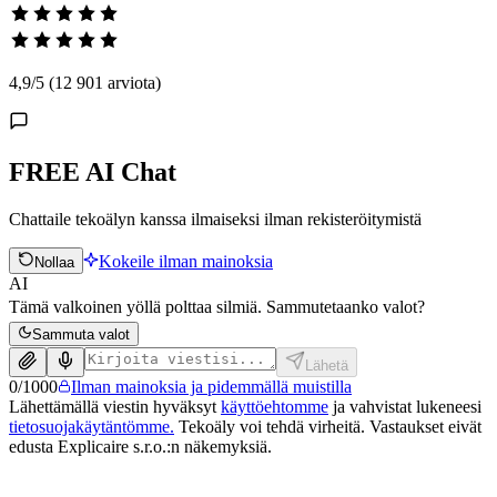
4,9
/5
(12 901 arviota)
FREE AI Chat
Chattaile tekoälyn kanssa ilmaiseksi ilman rekisteröitymistä
Kokeile ilman mainoksia
Nollaa
AI
Tämä valkoinen yöllä polttaa silmiä. Sammutetaanko valot?
Sammuta valot
Lähetä
0
/
1000
Ilman mainoksia ja pidemmällä muistilla
Lähettämällä viestin hyväksyt
käyttöehtomme
ja vahvistat lukeneesi
tietosuojakäytäntömme.
Tekoäly voi tehdä virheitä. Vastaukset eivät
edusta Explicaire s.r.o.:n näkemyksiä.