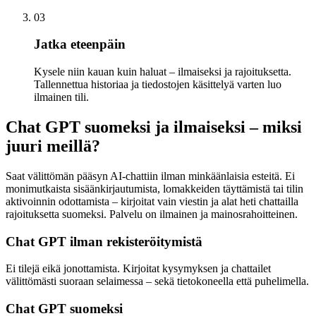
03
Jatka eteenpäin
Kysele niin kauan kuin haluat – ilmaiseksi ja rajoituksetta.
Tallennettua historiaa ja tiedostojen käsittelyä varten luo
ilmainen tili.
Chat GPT suomeksi ja ilmaiseksi – miksi
juuri meillä?
Saat välittömän pääsyn AI-chattiin ilman minkäänlaisia esteitä. Ei
monimutkaista sisäänkirjautumista, lomakkeiden täyttämistä tai tilin
aktivoinnin odottamista – kirjoitat vain viestin ja alat heti chattailla
rajoituksetta suomeksi. Palvelu on ilmainen ja mainosrahoitteinen.
Chat GPT ilman rekisteröitymistä
Ei tilejä eikä jonottamista. Kirjoitat kysymyksen ja chattailet
välittömästi suoraan selaimessa – sekä tietokoneella että puhelimella.
Chat GPT suomeksi