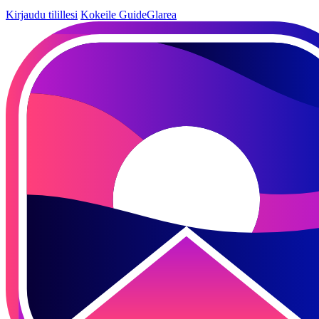
Kirjaudu tilillesi
Kokeile GuideGlarea