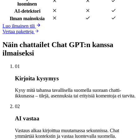
luominen
AI-detektori
Ilman mainoksia
Luo ilmainen tili
Vertaa paketteja
Näin chattailet Chat GPT:n kanssa
ilmaiseksi
01
Kirjoita kysymys
Kysy mitä tahansa tavallisella suomella suoraan chatti-
ikkunassa – tilejä, asennuksia tai erityisiä komentoja ei tarvita.
02
AI vastaa
Vastaus alkaa kirjoittua muutamassa sekunnissa. Chat
ymmärtää kontekstin ja vastaa luontevalla suomella.