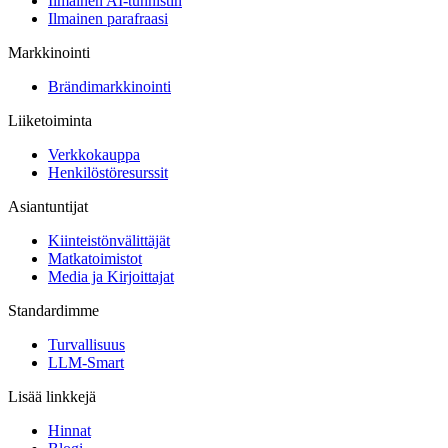
Ilmainen AI-tunnistin
Ilmainen parafraasi
Markkinointi
Brändimarkkinointi
Liiketoiminta
Verkkokauppa
Henkilöstöresurssit
Asiantuntijat
Kiinteistönvälittäjät
Matkatoimistot
Media ja Kirjoittajat
Standardimme
Turvallisuus
LLM-Smart
Lisää linkkejä
Hinnat