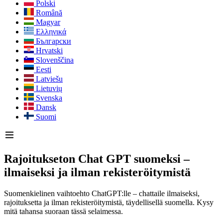
Polski
Română
Magyar
Ελληνικά
Български
Hrvatski
Slovenščina
Eesti
Latviešu
Lietuvių
Svenska
Dansk
Suomi
Rajoitukseton Chat GPT suomeksi –
ilmaiseksi ja ilman rekisteröitymistä
Suomenkielinen vaihtoehto ChatGPT:lle – chattaile ilmaiseksi,
rajoituksetta ja ilman rekisteröitymistä, täydellisellä suomella. Kysy
mitä tahansa suoraan tässä selaimessa.