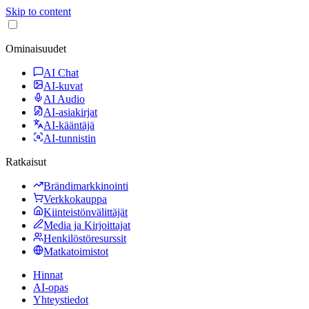
Skip to content
Ominaisuudet
AI Chat
AI-kuvat
AI Audio
AI-asiakirjat
AI-kääntäjä
AI-tunnistin
Ratkaisut
Brändimarkkinointi
Verkkokauppa
Kiinteistönvälittäjät
Media ja Kirjoittajat
Henkilöstöresurssit
Matkatoimistot
Hinnat
AI-opas
Yhteystiedot