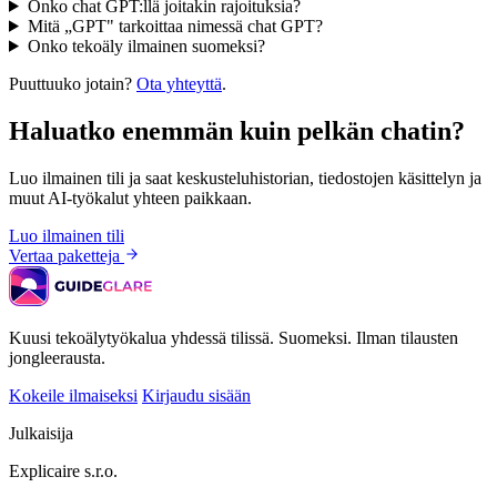
Onko chat GPT:llä joitakin rajoituksia?
Mitä „GPT" tarkoittaa nimessä chat GPT?
Onko tekoäly ilmainen suomeksi?
Puuttuuko jotain?
Ota yhteyttä
.
Haluatko enemmän kuin pelkän chatin?
Luo ilmainen tili ja saat keskusteluhistorian, tiedostojen käsittelyn ja
muut AI-työkalut yhteen paikkaan.
Luo ilmainen tili
Vertaa paketteja
Kuusi tekoälytyökalua yhdessä tilissä. Suomeksi. Ilman tilausten
jongleerausta.
Kokeile ilmaiseksi
Kirjaudu sisään
Julkaisija
Explicaire s.r.o.