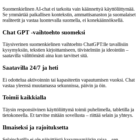
Suomenkielinen AI-chat ei tarkoita vain käännettyä käyttöliittymää.
Se ymmärtää paikallisen kontekstin, ammattisanaston ja suomalaiset
realiteetit ja vastaa luontevalla suomella, ei konekäännöksellä.
Chat GPT -vaihtoehto suomeksi
Täysiverinen suomenkielinen vaihtoehto ChatGPT:lle tavallisiin
kysymyksiin, tekstien kirjoittamiseen, tiivistelmiin ja ideointiin –
saatavilla välittömästi aina kun tarvitset sitä.
Saatavilla 24/7 ja heti
Ei odottelua aktivoinnin tai kapasiteetin vapautumisen vuoksi. Chat
vastaa yleensä muutamassa sekunnissa, päivin ja öin.
Toimii kaikkialla
Täysin responsiivinen käyttöliittymä toimii puhelimella, tabletilla ja
tietokoneella. Et tarvitse mitään sovellusta – riittää selain ja yhteys.
Ilmaiseksi ja rajoituksetta
Selainchatilla ei ole päivittäistä kysymysmäärän rajaa – sen