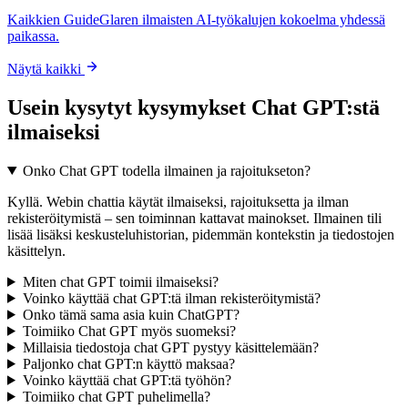
Kaikkien GuideGlaren ilmaisten AI-työkalujen kokoelma yhdessä
paikassa.
Näytä kaikki
Usein kysytyt kysymykset Chat GPT:stä
ilmaiseksi
Onko Chat GPT todella ilmainen ja rajoitukseton?
Kyllä. Webin chattia käytät ilmaiseksi, rajoituksetta ja ilman
rekisteröitymistä – sen toiminnan kattavat mainokset. Ilmainen tili
lisää lisäksi keskusteluhistorian, pidemmän kontekstin ja tiedostojen
käsittelyn.
Miten chat GPT toimii ilmaiseksi?
Voinko käyttää chat GPT:tä ilman rekisteröitymistä?
Onko tämä sama asia kuin ChatGPT?
Toimiiko Chat GPT myös suomeksi?
Millaisia tiedostoja chat GPT pystyy käsittelemään?
Paljonko chat GPT:n käyttö maksaa?
Voinko käyttää chat GPT:tä työhön?
Toimiiko chat GPT puhelimella?