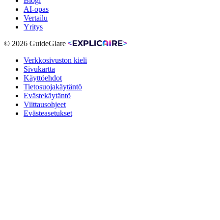
Blogi
AI-opas
Vertailu
Yritys
© 2026 GuideGlare
Verkkosivuston kieli
Sivukartta
Käyttöehdot
Tietosuojakäytäntö
Evästekäytäntö
Viittausohjeet
Evästeasetukset