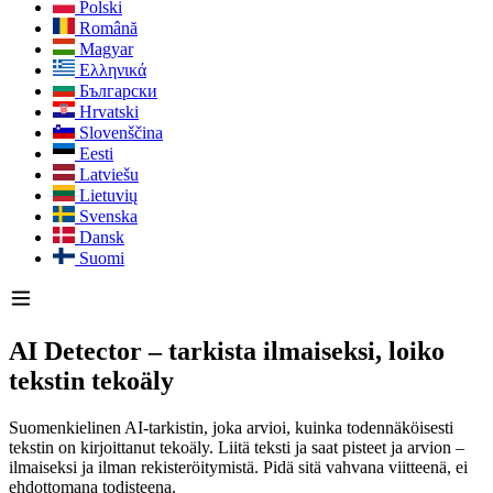
Polski
Română
Magyar
Ελληνικά
Български
Hrvatski
Slovenščina
Eesti
Latviešu
Lietuvių
Svenska
Dansk
Suomi
AI Detector – tarkista ilmaiseksi, loiko
tekstin tekoäly
Suomenkielinen AI-tarkistin, joka arvioi, kuinka todennäköisesti
tekstin on kirjoittanut tekoäly. Liitä teksti ja saat pisteet ja arvion –
ilmaiseksi ja ilman rekisteröitymistä. Pidä sitä vahvana viitteenä, ei
ehdottomana todisteena.