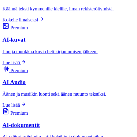
Käännä teksti kymmenille kielille, ilman rekisteröitymistä.
Kokeile ilmaiseksi
Premium
AI-kuvat
Luo ja muokkaa kuvia heti kirjautumisen jälkeen.
Lue lisää
Premium
AI Audio
Äänen ja musiikin luonti sekä äänen muunto tekstiksi.
Lue lisää
Premium
AI-dokumentit
AI-editori esitelmiin, artikkeleihin ja dokumentteihin.