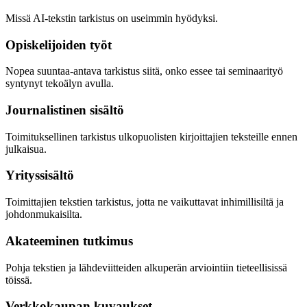
Missä AI-tekstin tarkistus on useimmin hyödyksi.
Opiskelijoiden työt
Nopea suuntaa-antava tarkistus siitä, onko essee tai seminaarityö
syntynyt tekoälyn avulla.
Journalistinen sisältö
Toimituksellinen tarkistus ulkopuolisten kirjoittajien teksteille ennen
julkaisua.
Yrityssisältö
Toimittajien tekstien tarkistus, jotta ne vaikuttavat inhimillisiltä ja
johdonmukaisilta.
Akateeminen tutkimus
Pohja tekstien ja lähdeviitteiden alkuperän arviointiin tieteellisissä
töissä.
Verkkokaupan kuvaukset