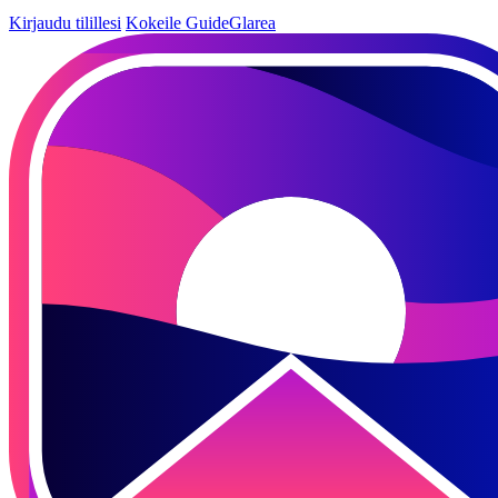
Kirjaudu tilillesi
Kokeile GuideGlarea