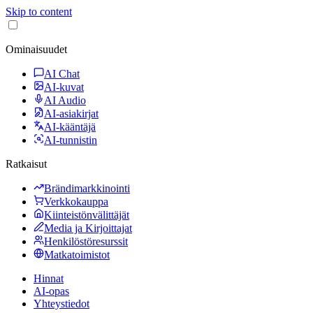
Skip to content
Ominaisuudet
AI Chat
AI-kuvat
AI Audio
AI-asiakirjat
AI-kääntäjä
AI-tunnistin
Ratkaisut
Brändimarkkinointi
Verkkokauppa
Kiinteistönvälittäjät
Media ja Kirjoittajat
Henkilöstöresurssit
Matkatoimistot
Hinnat
AI-opas
Yhteystiedot