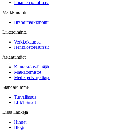
Ilmainen parafraasi
Markkinointi
Brändimarkkinointi
Liiketoiminta
Verkkokauppa
Henkilöstöresurssit
Asiantuntijat
Kiinteistönvälittäjät
Matkatoimistot
Media ja Kirjoittajat
Standardimme
Turvallisuus
LLM-Smart
Lisää linkkejä
Hinnat
Blogi