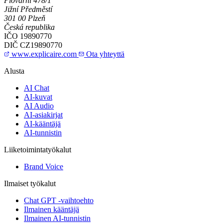
Plovární 478/1
Jižní Předměstí
301 00 Plzeň
Česká republika
IČO
19890770
DIČ
CZ19890770
www.explicaire.com
Ota yhteyttä
Alusta
AI Chat
AI-kuvat
AI Audio
AI-asiakirjat
AI-kääntäjä
AI-tunnistin
Liiketoimintatyökalut
Brand Voice
Ilmaiset työkalut
Chat GPT -vaihtoehto
Ilmainen kääntäjä
Ilmainen AI-tunnistin