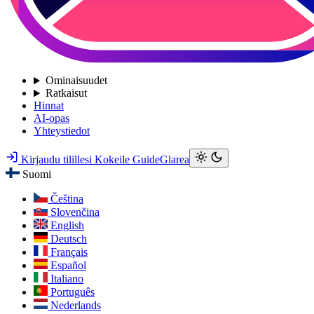
Ominaisuudet
Ratkaisut
Hinnat
AI-opas
Yhteystiedot
Kirjaudu tilillesi
Kokeile GuideGlarea
Suomi
Čeština
Slovenčina
English
Deutsch
Français
Español
Italiano
Português
Nederlands