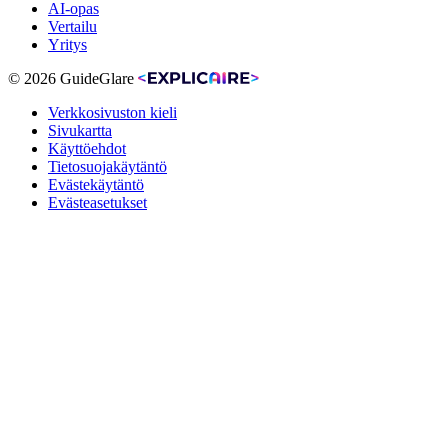
AI-opas
Vertailu
Yritys
© 2026 GuideGlare
Verkkosivuston kieli
Sivukartta
Käyttöehdot
Tietosuojakäytäntö
Evästekäytäntö
Evästeasetukset