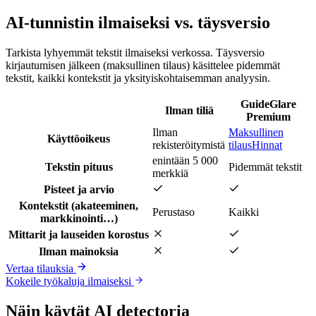
AI-tunnistin ilmaiseksi vs. täysversio
Tarkista lyhyemmät tekstit ilmaiseksi verkossa. Täysversio
kirjautumisen jälkeen (maksullinen tilaus) käsittelee pidemmät
tekstit, kaikki kontekstit ja yksityiskohtaisemman analyysin.
GuideGlare
Ilman tiliä
Premium
Ilman
Maksullinen
Käyttöoikeus
rekisteröitymistä
tilaus
Hinnat
enintään 5 000
Tekstin pituus
Pidemmät tekstit
merkkiä
Pisteet ja arvio
Kontekstit (akateeminen,
Perustaso
Kaikki
markkinointi…)
Mittarit ja lauseiden korostus
Ilman mainoksia
Vertaa tilauksia
Kokeile työkaluja ilmaiseksi
Näin käytät AI detectoria