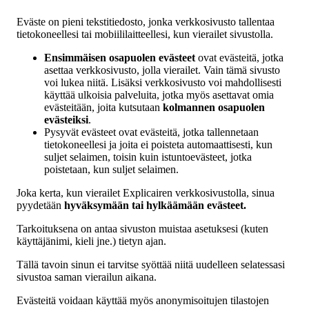
Eväste on pieni tekstitiedosto, jonka verkkosivusto tallentaa
tietokoneellesi tai mobiililaitteellesi, kun vierailet sivustolla.
Ensimmäisen osapuolen evästeet
ovat evästeitä, jotka
asettaa verkkosivusto, jolla vierailet. Vain tämä sivusto
voi lukea niitä. Lisäksi verkkosivusto voi mahdollisesti
käyttää ulkoisia palveluita, jotka myös asettavat omia
evästeitään, joita kutsutaan
kolmannen osapuolen
evästeiksi
.
Pysyvät evästeet ovat evästeitä, jotka tallennetaan
tietokoneellesi ja joita ei poisteta automaattisesti, kun
suljet selaimen, toisin kuin istuntoevästeet, jotka
poistetaan, kun suljet selaimen.
Joka kerta, kun vierailet Explicairen verkkosivustolla, sinua
pyydetään
hyväksymään tai hylkäämään evästeet.
Tarkoituksena on antaa sivuston muistaa asetuksesi (kuten
käyttäjänimi, kieli jne.) tietyn ajan.
Tällä tavoin sinun ei tarvitse syöttää niitä uudelleen selatessasi
sivustoa saman vierailun aikana.
Evästeitä voidaan käyttää myös anonymisoitujen tilastojen