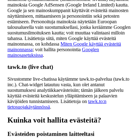
mainoksia Google AdSensen (Google Ireland Limited) kautta.
Google ja sen mainoskumppanit käyttävät evästeitä mainosten
näyttämiseen, mittaamiseen ja personointiin sekä petosten
estämiseen. Personoituja mainoksia näytetään Euroopan
talousalueella vain suostumuksellasi, jonka keräämme Googlen
suostumusilmoituksen kautta; voit muuttaa valintaasi milloin
tahansa. Lisätietoja siitä, miten Google käyttää evästeitä
mainonnassa, on kohdassa
Miten Google käyttää evästeitä
mainonnassa
; voit hallita personointia
Googlen
mainosasetuksissa
.
tawk.to (live chat)
Sivustomme live-chatissa käytämme tawk.to-palvelua (tawk.to
inc.). Chat-widget latautuu vasta, kun olet antanut
suostumuksesi analytiikkaevästeisiin; tämän jälkeen palvelu
käyttää evästeitä keskustelun ylläpitämiseen ja palaavien
kävijöiden tunnistamiseen. Lisätietoja on
tawk.to:n
tietosuojakäytännössä
.
Kuinka voit hallita evästeitä?
Evästeiden poistaminen laitteeltasi