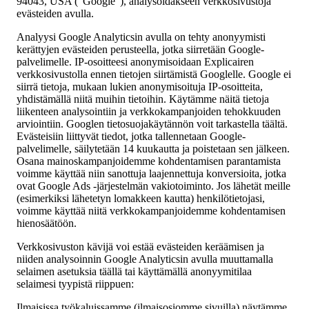
94043, USA ("Google"), analysoidakseen verkkosivustoja
evästeiden avulla.
Analyysi Google Analyticsin avulla on tehty anonyymisti
kerättyjen evästeiden perusteella, jotka siirretään Google-
palvelimelle. IP-osoitteesi anonymisoidaan Explicairen
verkkosivustolla ennen tietojen siirtämistä Googlelle. Google ei
siirrä tietoja, mukaan lukien anonymisoituja IP-osoitteita,
yhdistämällä niitä muihin tietoihin. Käytämme näitä tietoja
liikenteen analysointiin ja verkkokampanjoiden tehokkuuden
arviointiin. Googlen tietosuojakäytännön voit tarkastella täältä.
Evästeisiin liittyvät tiedot, jotka tallennetaan Google-
palvelimelle, säilytetään 14 kuukautta ja poistetaan sen jälkeen.
Osana mainoskampanjoidemme kohdentamisen parantamista
voimme käyttää niin sanottuja laajennettuja konversioita, jotka
ovat Google Ads -järjestelmän vakiotoiminto. Jos lähetät meille
(esimerkiksi lähetetyn lomakkeen kautta) henkilötietojasi,
voimme käyttää niitä verkkokampanjoidemme kohdentamisen
hienosäätöön.
Verkkosivuston kävijä voi estää evästeiden keräämisen ja
niiden analysoinnin Google Analyticsin avulla muuttamalla
selaimen asetuksia täällä tai käyttämällä anonyymitilaa
selaimesi tyypistä riippuen:
Ilmaisissa työkaluissamme (ilmaisosiomme sivuilla) näytämme