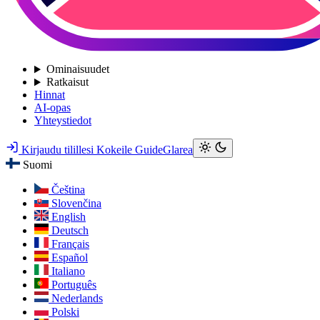
Ominaisuudet
Ratkaisut
Hinnat
AI-opas
Yhteystiedot
Kirjaudu tilillesi
Kokeile GuideGlarea
Suomi
Čeština
Slovenčina
English
Deutsch
Français
Español
Italiano
Português
Nederlands
Polski