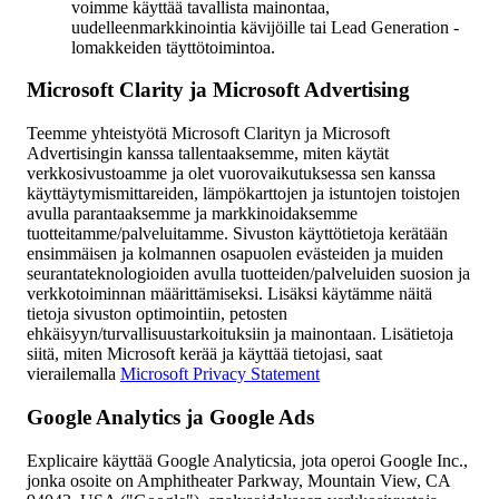
voimme käyttää tavallista mainontaa,
uudelleenmarkkinointia kävijöille tai Lead Generation -
lomakkeiden täyttötoimintoa.
Microsoft Clarity ja Microsoft Advertising
Teemme yhteistyötä Microsoft Clarityn ja Microsoft
Advertisingin kanssa tallentaaksemme, miten käytät
verkkosivustoamme ja olet vuorovaikutuksessa sen kanssa
käyttäytymismittareiden, lämpökarttojen ja istuntojen toistojen
avulla parantaaksemme ja markkinoidaksemme
tuotteitamme/palveluitamme. Sivuston käyttötietoja kerätään
ensimmäisen ja kolmannen osapuolen evästeiden ja muiden
seurantateknologioiden avulla tuotteiden/palveluiden suosion ja
verkkotoiminnan määrittämiseksi. Lisäksi käytämme näitä
tietoja sivuston optimointiin, petosten
ehkäisyyn/turvallisuustarkoituksiin ja mainontaan. Lisätietoja
siitä, miten Microsoft kerää ja käyttää tietojasi, saat
vierailemalla
Microsoft Privacy Statement
Google Analytics ja Google Ads
Explicaire käyttää Google Analyticsia, jota operoi Google Inc.,
jonka osoite on Amphitheater Parkway, Mountain View, CA