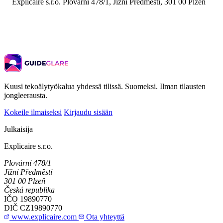
Explicaire s.r.o. Plovární 478/1, Jižní Předměstí, 301 00 Plzeň
Kuusi tekoälytyökalua yhdessä tilissä. Suomeksi. Ilman tilausten
jongleerausta.
Kokeile ilmaiseksi
Kirjaudu sisään
Julkaisija
Explicaire s.r.o.
Plovární 478/1
Jižní Předměstí
301 00 Plzeň
Česká republika
IČO
19890770
DIČ
CZ19890770
www.explicaire.com
Ota yhteyttä