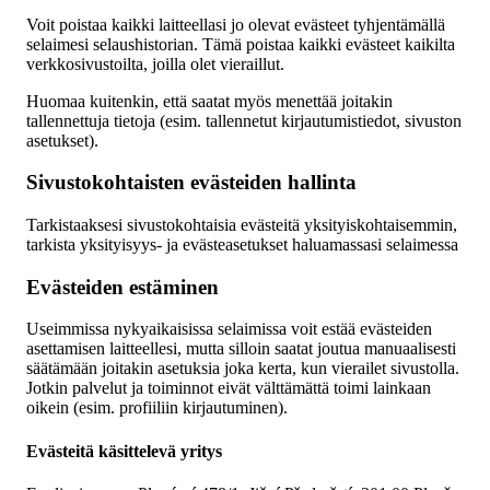
Voit poistaa kaikki laitteellasi jo olevat evästeet tyhjentämällä
selaimesi selaushistorian. Tämä poistaa kaikki evästeet kaikilta
verkkosivustoilta, joilla olet vieraillut.
Huomaa kuitenkin, että saatat myös menettää joitakin
tallennettuja tietoja (esim. tallennetut kirjautumistiedot, sivuston
asetukset).
Sivustokohtaisten evästeiden hallinta
Tarkistaaksesi sivustokohtaisia evästeitä yksityiskohtaisemmin,
tarkista yksityisyys- ja evästeasetukset haluamassasi selaimessa
Evästeiden estäminen
Useimmissa nykyaikaisissa selaimissa voit estää evästeiden
asettamisen laitteellesi, mutta silloin saatat joutua manuaalisesti
säätämään joitakin asetuksia joka kerta, kun vierailet sivustolla.
Jotkin palvelut ja toiminnot eivät välttämättä toimi lainkaan
oikein (esim. profiiliin kirjautuminen).
Evästeitä käsittelevä yritys