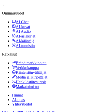
Ominaisuudet
AI Chat
AI-kuvat
AI Audio
AI-asiakirjat
AI-kääntäjä
AI-tunnistin
Ratkaisut
Brändimarkkinointi
Verkkokauppa
Kiinteistönvälittäjät
Media ja Kirjoittajat
Henkilöstöresurssit
Matkatoimistot
Hinnat
AI-opas
Yhteystiedot