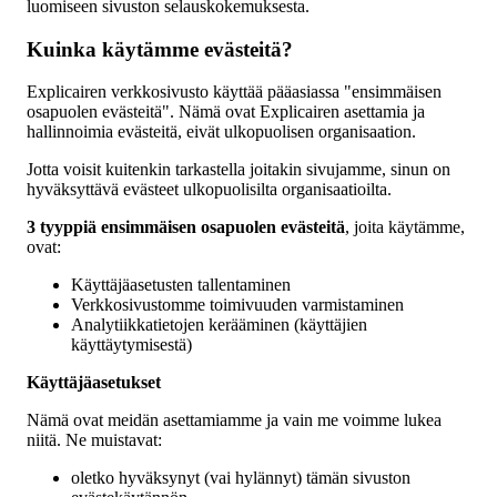
luomiseen sivuston selauskokemuksesta.
Kuinka käytämme evästeitä?
Explicairen verkkosivusto käyttää pääasiassa "ensimmäisen
osapuolen evästeitä". Nämä ovat Explicairen asettamia ja
hallinnoimia evästeitä, eivät ulkopuolisen organisaation.
Jotta voisit kuitenkin tarkastella joitakin sivujamme, sinun on
hyväksyttävä evästeet ulkopuolisilta organisaatioilta.
3 tyyppiä ensimmäisen osapuolen evästeitä
, joita käytämme,
ovat:
Käyttäjäasetusten tallentaminen
Verkkosivustomme toimivuuden varmistaminen
Analytiikkatietojen kerääminen (käyttäjien
käyttäytymisestä)
Käyttäjäasetukset
Nämä ovat meidän asettamiamme ja vain me voimme lukea
niitä. Ne muistavat:
oletko hyväksynyt (vai hylännyt) tämän sivuston