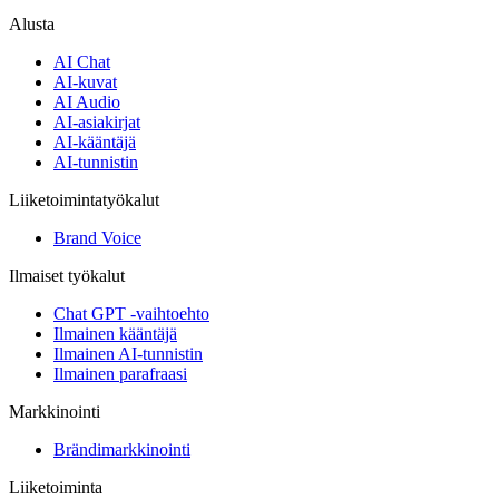
Alusta
AI Chat
AI-kuvat
AI Audio
AI-asiakirjat
AI-kääntäjä
AI-tunnistin
Liiketoimintatyökalut
Brand Voice
Ilmaiset työkalut
Chat GPT -vaihtoehto
Ilmainen kääntäjä
Ilmainen AI-tunnistin
Ilmainen parafraasi
Markkinointi
Brändimarkkinointi
Liiketoiminta