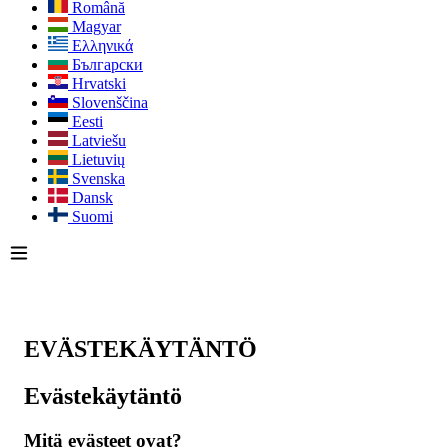
Română
Magyar
Ελληνικά
Български
Hrvatski
Slovenščina
Eesti
Latviešu
Lietuvių
Svenska
Dansk
Suomi
EVÄSTEKÄYTÄNTÖ
Evästekäytäntö
Mitä evästeet ovat?