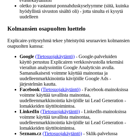
evästekäytännön
oletko jo vastannut ponnahduskyselyymme (siitä, kuinka
hyödyllistä sivuston sisältö oli) - jotta sinulta ei kysytä
uudelleen
Kolmansien osapuolten luettelo
Explicaire-yritysryhmä tekee yhteistyötä seuraavien kolmansien
osapuolten kanssa:
Google
(Tietosuojakäytäntö)
- Google-palveluiden
käyttö perustuu Explicairen verkkosivustolla tekemäsi
vierailun analysointiin Google Analyticsin avulla.
Samanaikaisesti voimme käyttää mainontaa ja
uudelleenmarkkinointia kävijöille Google Ads -
järjestelmän kautta.
Facebook
(Tietosuojakäytäntö)
- Facebook-mainoksissa
voimme käyttää tavallista mainontaa,
uudelleenmarkkinointia kävijöille tai Lead Generation -
lomakkeiden täyttötoimintoa.
LinkedIn
(Tietosuojakäytäntö)
- LinkedIn-mainoksissa
voimme käyttää tavallista mainontaa,
uudelleenmarkkinointia kävijöille tai Lead Generation -
lomakkeiden täyttötoimintoa.
Seznam.cz
(Tietosuojakäytäntö)
- Sklik-palvelussa