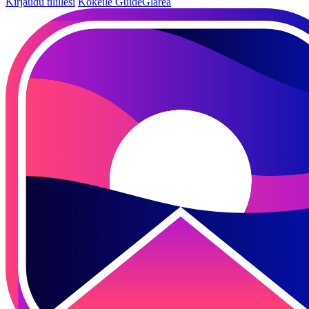
Kirjaudu tilillesi
Kokeile GuideGlarea