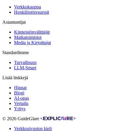
Verkkokauppa
Henkilöstöresurssit
Asiantuntijat
Kiinteistönvälittäjät
Matkatoimistot
Media ja Kirjoittajat
Standardimme
Turvallisuus
LLM-Smart
Lisää linkkejä
Hinnat
Blogi
AI-opas
Vertailu
Yritys
© 2026 GuideGlare
Verkkosivuston kieli