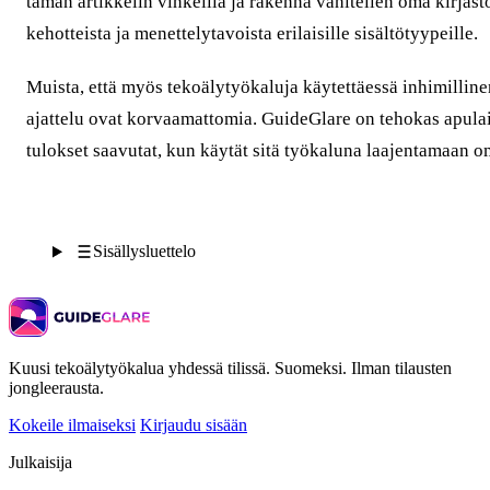
tämän artikkelin vinkeillä ja rakenna vähitellen oma kirjast
kehotteista ja menettelytavoista erilaisille sisältötyypeille.
Muista, että myös tekoälytyökaluja käytettäessä inhimilline
ajattelu ovat korvaamattomia. GuideGlare on tehokas apula
tulokset saavutat, kun käytät sitä työkaluna laajentamaan om
Sisällysluettelo
Kuusi tekoälytyökalua yhdessä tilissä. Suomeksi. Ilman tilausten
jongleerausta.
Kokeile ilmaiseksi
Kirjaudu sisään
Julkaisija