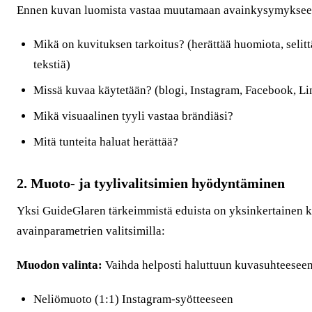
Ennen kuvan luomista vastaa muutamaan avainkysymyksee
Mikä on kuvituksen tarkoitus? (herättää huomiota, selitt
tekstiä)
Missä kuvaa käytetään? (blogi, Instagram, Facebook, L
Mikä visuaalinen tyyli vastaa brändiäsi?
Mitä tunteita haluat herättää?
2. Muoto- ja tyylivalitsimien hyödyntäminen
Yksi GuideGlaren tärkeimmistä eduista on yksinkertainen k
avainparametrien valitsimilla:
Muodon valinta:
Vaihda helposti haluttuun kuvasuhteesee
Neliömuoto (1:1) Instagram-syötteeseen