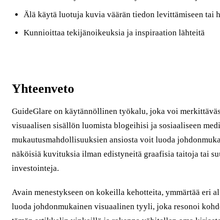
Älä käytä luotuja kuvia väärän tiedon levittämiseen tai
Kunnioittaa tekijänoikeuksia ja inspiraation lähteitä
Yhteenveto
GuideGlare on käytännöllinen työkalu, joka voi merkittäväs
visuaalisen sisällön luomista blogeihisi ja sosiaaliseen me
mukautusmahdollisuuksien ansiosta voit luoda johdonmuka
näköisiä kuvituksia ilman edistyneitä graafisia taitoja tai su
investointeja.
Avain menestykseen on kokeilla kehotteita, ymmärtää eri alus
luoda johdonmukainen visuaalinen tyyli, joka resonoi kohd