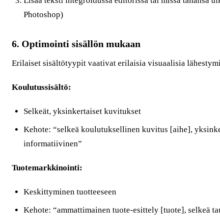
Lisää teksti integroidussa editorissa tai missä tahansa u
Photoshop)
6. Optimointi sisällön mukaan
Erilaiset sisältötyypit vaativat erilaisia visuaalisia lähestym
Koulutussisältö:
Selkeät, yksinkertaiset kuvitukset
Kehote: “selkeä koulutuksellinen kuvitus [aihe], yksinke
informatiivinen”
Tuotemarkkinointi:
Keskittyminen tuotteeseen
Kehote: “ammattimainen tuote-esittely [tuote], selkeä ta