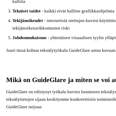
kalliita
Tekniset taidot
- kaikki eivät hallitse grafiikkaohjelmia
Tekijänoikeudet
- internetistä otettujen kuvien käyttöön 
tekijänoikeusrikkomusten riski
Johdonmukaisuus
- yhtenäisen visuaalisen tyylin ylläp
Juuri tässä kohtaa tekoälytyökalu GuideGlare astuu kuvaan
Mikä on GuideGlare ja miten se voi a
GuideGlare on edistynyt työkalu kuvien luomiseen tekoälyn
tekoälytietojen sijaan keskitymme konkreettisiin toimintoihin
GuideGlare tarjoaa: