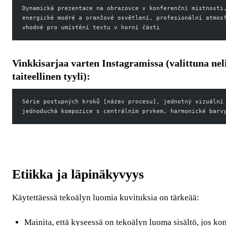
Dynamická prezentace na obrazovce v konferenční místnosti
energické modré a oranžové osvětlení, profesionální atmos
vhodné pro umístění textu v horní části
Vinkkisarjaa varten Instagramissa (valittuna ne
taiteellinen tyyli):
Série postupných kroků [název procesu], jednotný vizuální
jednoduchá kompozice s centrálním prvkem, harmonické barv
Etiikka ja läpinäkyvyys
Käytettäessä tekoälyn luomia kuvituksia on tärkeää:
Mainita, että kyseessä on tekoälyn luoma sisältö, jos kont