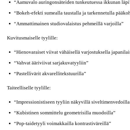
“Aamuvalo auringonsäteiden tunkeutuessa ikkunan läpi
“Bokeh-efekti sumealla taustalla ja tarkennetulla pääkoh
“Ammattimainen studiovalaistus pehmeillä varjoilla”
Kuvitusmaiselle tyylille:
“Hienovaraiset viivat vähäisellä varjostuksella japanilai
“Vahvat ääriviivat sarjakuvatyyliin”
“Pastellivärit akvarellitekstuurilla”
Taiteelliselle tyylille:
“Impressionistiseen tyyliin näkyvillä siveltimenvedoilla
“Kubistinen sommittelu geometrisilla muodoilla”
“Pop-taidetyyli voimakkailla kontrastiväreillä”