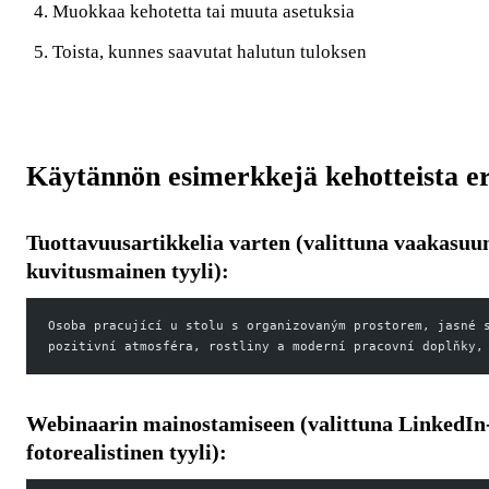
Muokkaa kehotetta tai muuta asetuksia
Toista, kunnes saavutat halutun tuloksen
Käytännön esimerkkejä kehotteista eri
Tuottavuusartikkelia varten (valittuna vaakasuu
kuvitusmainen tyyli):
Osoba pracující u stolu s organizovaným prostorem, jasné 
pozitivní atmosféra, rostliny a moderní pracovní doplňky,
Webinaarin mainostamiseen (valittuna LinkedIn
fotorealistinen tyyli):