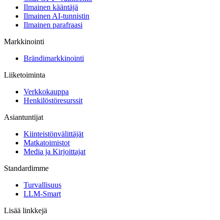
Ilmainen kääntäjä
Ilmainen AI-tunnistin
Ilmainen parafraasi
Markkinointi
Brändimarkkinointi
Liiketoiminta
Verkkokauppa
Henkilöstöresurssit
Asiantuntijat
Kiinteistönvälittäjät
Matkatoimistot
Media ja Kirjoittajat
Standardimme
Turvallisuus
LLM-Smart
Lisää linkkejä