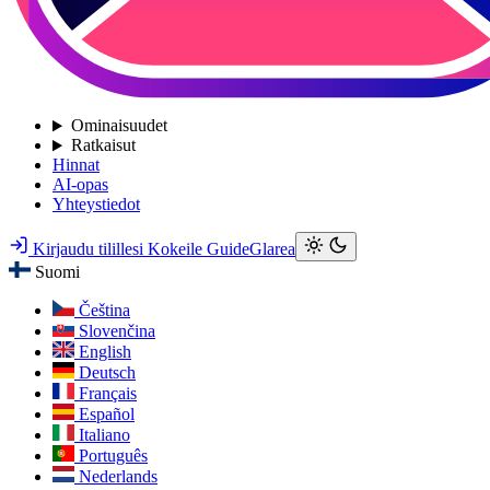
Ominaisuudet
Ratkaisut
Hinnat
AI-opas
Yhteystiedot
Kirjaudu tilillesi
Kokeile GuideGlarea
Suomi
Čeština
Slovenčina
English
Deutsch
Français
Español
Italiano
Português
Nederlands