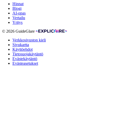
Hinnat
Blogi
AI-opas
Vertailu
Yritys
© 2026 GuideGlare
Verkkosivuston kieli
Sivukartta
Käyttöehdot
Tietosuojakäytäntö
Evästekäytäntö
Evästeasetukset