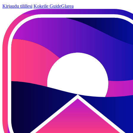
Kirjaudu tilillesi
Kokeile GuideGlarea