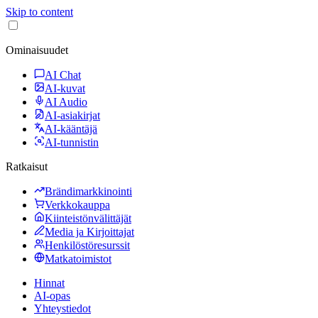
Skip to content
Ominaisuudet
AI Chat
AI-kuvat
AI Audio
AI-asiakirjat
AI-kääntäjä
AI-tunnistin
Ratkaisut
Brändimarkkinointi
Verkkokauppa
Kiinteistönvälittäjät
Media ja Kirjoittajat
Henkilöstöresurssit
Matkatoimistot
Hinnat
AI-opas
Yhteystiedot