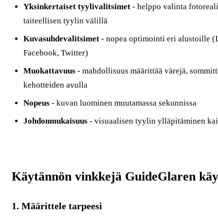
Yksinkertaiset tyylivalitsimet
- helppo valinta fotoreal
taiteellisen tyylin välillä
Kuvasuhdevalitsimet
- nopea optimointi eri alustoille (
Facebook, Twitter)
Muokattavuus
- mahdollisuus määrittää värejä, sommitt
kehotteiden avulla
Nopeus
- kuvan luominen muutamassa sekunnissa
Johdonmukaisuus
- visuaalisen tyylin ylläpitäminen kai
Käytännön vinkkejä GuideGlaren käy
1. Määrittele tarpeesi