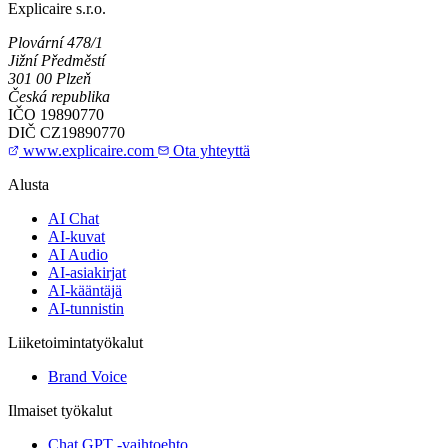
Explicaire s.r.o.
Plovární 478/1
Jižní Předměstí
301 00 Plzeň
Česká republika
IČO
19890770
DIČ
CZ19890770
www.explicaire.com
Ota yhteyttä
Alusta
AI Chat
AI-kuvat
AI Audio
AI-asiakirjat
AI-kääntäjä
AI-tunnistin
Liiketoimintatyökalut
Brand Voice
Ilmaiset työkalut
Chat GPT -vaihtoehto