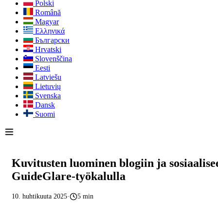
Polski
Română
Magyar
Ελληνικά
Български
Hrvatski
Slovenščina
Eesti
Latviešu
Lietuvių
Svenska
Dansk
Suomi
Kuvitusten luominen blogiin ja sosiaalis
GuideGlare-työkalulla
10. huhtikuuta 2025
·
5 min