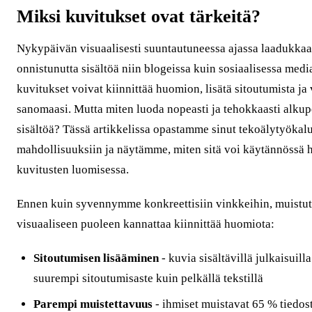
Miksi kuvitukset ovat tärkeitä?
Nykypäivän visuaalisesti suuntautuneessa ajassa laadukkaa
onnistunutta sisältöä niin blogeissa kuin sosiaalisessa med
kuvitukset voivat kiinnittää huomion, lisätä sitoutumista ja 
sanomaasi. Mutta miten luoda nopeasti ja tehokkaasti alkupe
sisältöä? Tässä artikkelissa opastamme sinut tekoälytyöka
mahdollisuuksiin ja näytämme, miten sitä voi käytännössä
kuvitusten luomisessa.
Ennen kuin syvennymme konkreettisiin vinkkeihin, muistute
visuaaliseen puoleen kannattaa kiinnittää huomiota:
Sitoutumisen lisääminen
- kuvia sisältävillä julkaisuill
suurempi sitoutumisaste kuin pelkällä tekstillä
Parempi muistettavuus
- ihmiset muistavat 65 % tiedos