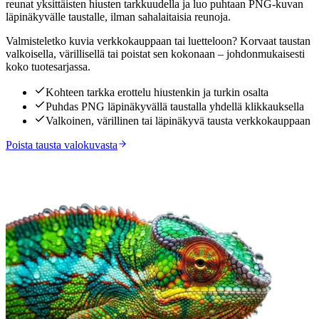
reunat yksittäisten hiusten tarkkuudella ja luo puhtaan PNG-kuvan
läpinäkyvälle taustalle, ilman sahalaitaisia reunoja.
Valmisteletko kuvia verkkokauppaan tai luetteloon? Korvaat taustan
valkoisella, värillisellä tai poistat sen kokonaan – johdonmukaisesti
koko tuotesarjassa.
Kohteen tarkka erottelu hiustenkin ja turkin osalta
Puhdas PNG läpinäkyvällä taustalla yhdellä klikkauksella
Valkoinen, värillinen tai läpinäkyvä tausta verkkokauppaan
Poista tausta valokuvasta