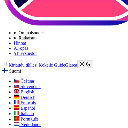
Ominaisuudet
Ratkaisut
Hinnat
AI-opas
Yhteystiedot
Kirjaudu tilillesi
Kokeile GuideGlarea
Suomi
Čeština
Slovenčina
English
Deutsch
Français
Español
Italiano
Português
Nederlands