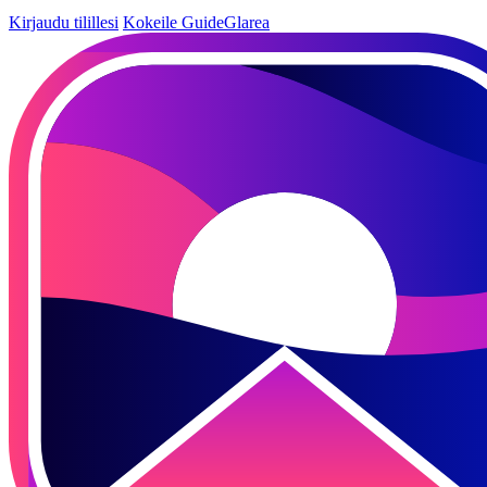
Kirjaudu tilillesi
Kokeile GuideGlarea