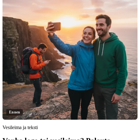
Ennen
Vesileima ja teksti
Klikkaa paljastaaksesi