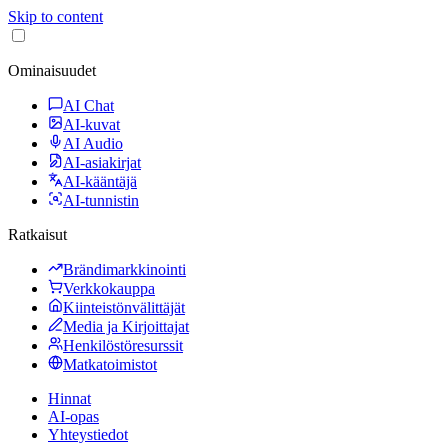
Skip to content
Ominaisuudet
AI Chat
AI-kuvat
AI Audio
AI-asiakirjat
AI-kääntäjä
AI-tunnistin
Ratkaisut
Brändimarkkinointi
Verkkokauppa
Kiinteistönvälittäjät
Media ja Kirjoittajat
Henkilöstöresurssit
Matkatoimistot
Hinnat
AI-opas
Yhteystiedot