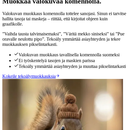
Muokkaa valokuvaa komennolla.
Valokuvan muokkaus komennolla tottelee sanojasi. Sinun ei tarvitse
hallita tasoja tai maskeja – riittää, että kirjoitat ohjeen kuin
graafikolle.
”Vaihda tausta talvimaisemaksi”, ”Väritä mekko siniseksi” tai ”Pue
oravalle neulottu pipo”. Tekoäly ymmärtää asiayhteyden ja tekee
muokkauksen pikselintarkasti.
Valokuvan muokkaus tavallisella komennolla suomeksi
Ei työskentelyä tasojen ja maskien parissa
Tekoäly ymmärtää asiayhteyden ja muuttaa pikselintarkasti
Kokeile tekoälymuokkauksia