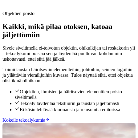
Objektien poisto
Kaikki, mikä pilaa otoksen, katoaa
jäljettömiin
Sivele siveltimellä ei-toivotun objektin, ohikulkijan tai roskakorin yli
– tekoälykumi poistaa sen ja täydentää puuttuvan kohdan niin
uskottavasti, ettei siitä jää jälkeä.
Toimii taustan häiritseviin elementteihin, johtoihin, seinien logoihin
ja yllättäviin vierailijoihin kuvassa. Tulos näyttää siltä, ettei objektia
olisi ikinä ollutkaan.
Objektien, ihmisten ja häiritsevien elementtien poisto
siveltimellä
Tekoäly täydentää tekstuurin ja taustan jäljettömästi
Ei käsin tehtävää kloonausta ja retusointia editorissa
Kokeile tekoälykumia