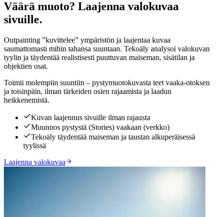
Väärä muoto? Laajenna valokuvaa
Klikkaa paljastaaksesi
sivuille.
Outpainting ”kuvittelee” ympäristön ja laajentaa kuvaa
saumattomasti mihin tahansa suuntaan. Tekoäly analysoi valokuvan
tyylin ja täydentää realistisesti puuttuvan maiseman, sisätilan ja
objektien osat.
Toimii molempiin suuntiin – pystymuotokuvasta teet vaaka-otoksen
ja toisinpäin, ilman tärkeiden osien rajaamista ja laadun
heikkenemistä.
Kuvan laajennus sivuille ilman rajausta
Muunnos pystystä (Stories) vaakaan (verkko)
Tekoäly täydentää maiseman ja taustan alkuperäisessä
tyylissä
Laajenna valokuvaa