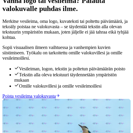
Vanha logo tai vesileima? Palauta
valokuvalle puhdas ilme.
Merkitse vesileima, oma logo, kuvateksti tai poltettu päivämäärä, ja
tekoäly poistaa ne valokuvasta – se täydentää tekstin alla olevan
tekstuurin ympäristön mukaan, joten jäljelle ei jää tahraa eikä tyhjää
kohtaa.
Sopii visuaalisen ilmeen vaihtuessa ja vanhempien kuvien
siistimiseen. Työkalu on tarkoitettu omille valokuvillesi ja omille
vesileimoillesi.
Vesileiman, logon, tekstin ja poltetun päivämäärän poisto
Tekstin alla oleva tekstuuri täydennetään ympäristön
mukaan
Omille valokuvillesi ja omille vesileimoillesi
Poista vesileima valokuvasta