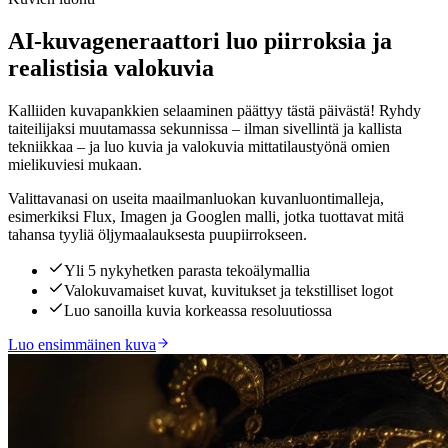
AI-kuvageneraattori luo piirroksia ja
realistisia valokuvia
Kalliiden kuvapankkien selaaminen päättyy tästä päivästä! Ryhdy
taiteilijaksi muutamassa sekunnissa – ilman sivellintä ja kallista
tekniikkaa – ja luo kuvia ja valokuvia mittatilaustyönä omien
mielikuviesi mukaan.
Valittavanasi on useita maailmanluokan kuvanluontimalleja,
esimerkiksi Flux, Imagen ja Googlen malli, jotka tuottavat mitä
tahansa tyyliä öljymaalauksesta puupiirrokseen.
Yli 5 nykyhetken parasta tekoälymallia
Valokuvamaiset kuvat, kuvitukset ja tekstilliset logot
Luo sanoilla kuvia korkeassa resoluutiossa
Luo ensimmäinen kuva