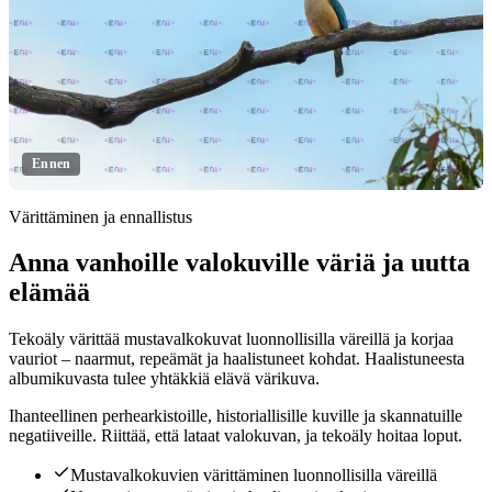
Ennen
Värittäminen ja ennallistus
Anna vanhoille valokuville väriä ja uutta
Klikkaa paljastaaksesi
elämää
Tekoäly värittää mustavalkokuvat luonnollisilla väreillä ja korjaa
vauriot – naarmut, repeämät ja haalistuneet kohdat. Haalistuneesta
albumikuvasta tulee yhtäkkiä elävä värikuva.
Ihanteellinen perhearkistoille, historiallisille kuville ja skannatuille
negatiiveille. Riittää, että lataat valokuvan, ja tekoäly hoitaa loput.
Mustavalkokuvien värittäminen luonnollisilla väreillä