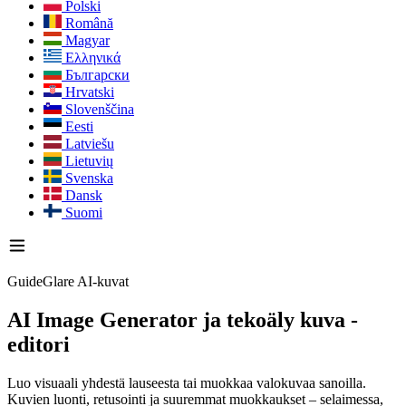
Polski
Română
Magyar
Ελληνικά
Български
Hrvatski
Slovenščina
Eesti
Latviešu
Lietuvių
Svenska
Dansk
Suomi
GuideGlare AI-kuvat
AI Image Generator
ja tekoäly kuva -
editori
Luo visuaali yhdestä lauseesta tai muokkaa valokuvaa sanoilla.
Kuvien luonti, retusointi ja suuremmat muokkaukset – selaimessa,