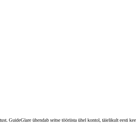
ust. GuideGlare ühendab seitse tööriista ühel kontol, täielikult eesti keel