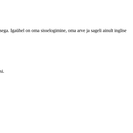
isega. Igaühel on oma sisselogimine, oma arve ja sageli ainult inglise
si.