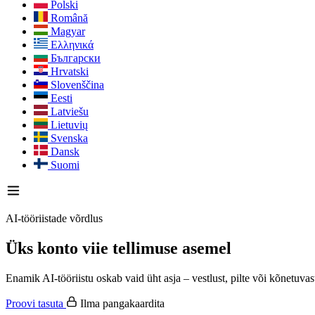
Polski
Română
Magyar
Ελληνικά
Български
Hrvatski
Slovenščina
Eesti
Latviešu
Lietuvių
Svenska
Dansk
Suomi
AI-tööriistade võrdlus
Üks konto viie tellimuse asemel
Enamik AI-tööriistu oskab vaid üht asja – vestlust, pilte või kõnetuvast
Proovi tasuta
Ilma pangakaardita