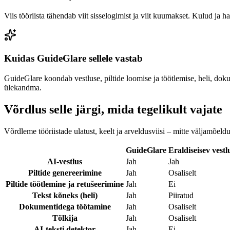
Viis tööriista tähendab viit sisselogimist ja viit kuumakset. Kulud ja 
Kuidas GuideGlare sellele vastab
GuideGlare koondab vestluse, piltide loomise ja töötlemise, heli, dokum
ülekandma.
Võrdlus selle järgi, mida tegelikult vajate
Võrdleme tööriistade ulatust, keelt ja arveldusviisi – mitte väljamõel
GuideGlare
Eraldiseisev vestl
AI-vestlus
Jah
Jah
Piltide genereerimine
Jah
Osaliselt
Piltide töötlemine ja retušeerimine
Jah
Ei
Tekst kõneks (heli)
Jah
Piiratud
Dokumentidega töötamine
Jah
Osaliselt
Tõlkija
Jah
Osaliselt
AI-teksti detektor
Jah
Ei