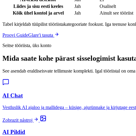
Liides ja sisu eesti keeles
Jah
Osaliselt
Kõik ühel kontol ja arvel
Jah
Ainult see tööriist
Tabel kirjeldab tüüpilist tööriistakategooriate fookust. Iga teenuse k
Proovi GuideGlare'i tasuta
Seitse tööriista, üks konto
Mida saate kohe pärast sisselogimist kasut
See asendab eraldiseisvate tellimuste komplekti. Igal tööriistal on oma
AI Chat
Vestluslik AI ajaloo ja mallidega – küsige, ajurünnake ja kirjutage eest
Zobrazit nástroj
AI Pildid