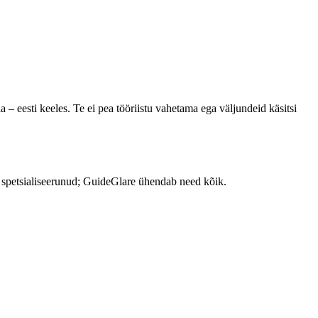
a – eesti keeles. Te ei pea tööriistu vahetama ega väljundeid käsitsi
 on spetsialiseerunud; GuideGlare ühendab need kõik.