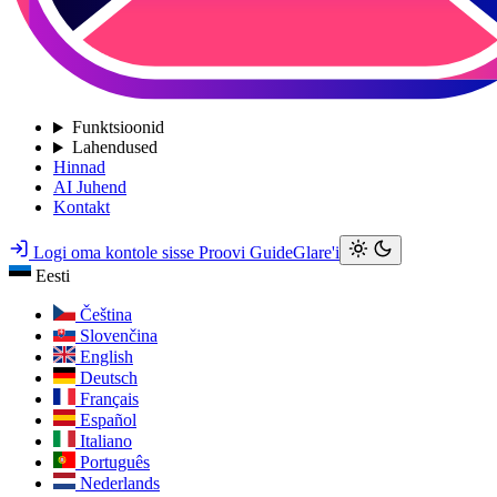
Funktsioonid
Lahendused
Hinnad
AI Juhend
Kontakt
Logi oma kontole sisse
Proovi GuideGlare'i
Eesti
Čeština
Slovenčina
English
Deutsch
Français
Español
Italiano
Português
Nederlands