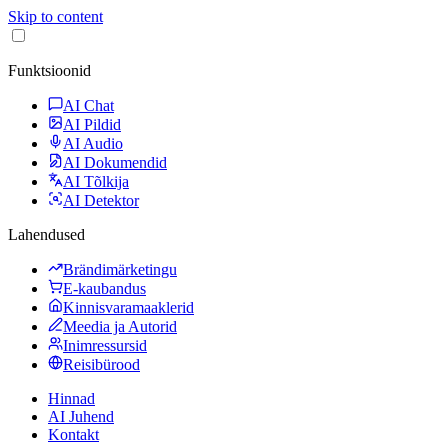
Skip to content
Funktsioonid
AI Chat
AI Pildid
AI Audio
AI Dokumendid
AI Tõlkija
AI Detektor
Lahendused
Brändimärketingu
E-kaubandus
Kinnisvaramaaklerid
Meedia ja Autorid
Inimressursid
Reisibürood
Hinnad
AI Juhend
Kontakt