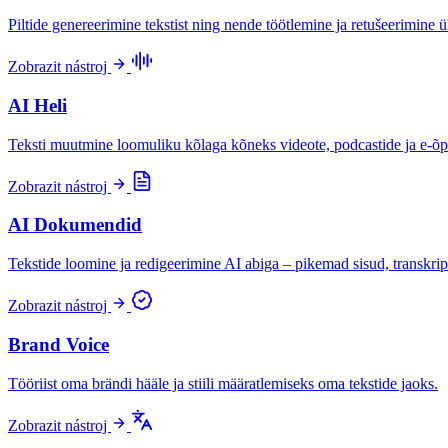
Piltide genereerimine tekstist ning nende töötlemine ja retušeerimine 
Zobrazit nástroj
AI Heli
Teksti muutmine loomuliku kõlaga kõneks videote, podcastide ja e-õp
Zobrazit nástroj
AI Dokumendid
Tekstide loomine ja redigeerimine AI abiga – pikemad sisud, transkrip
Zobrazit nástroj
Brand Voice
Tööriist oma brändi hääle ja stiili määratlemiseks oma tekstide jaoks.
Zobrazit nástroj