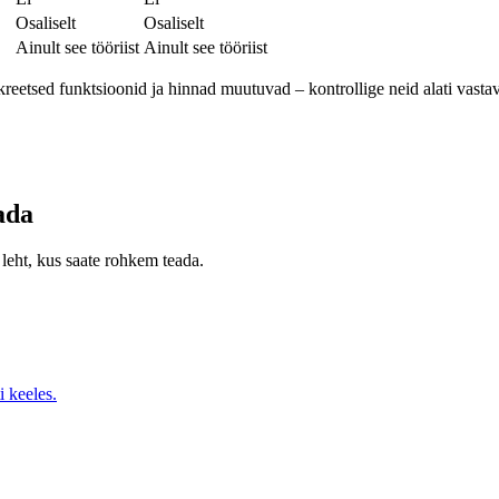
Osaliselt
Osaliselt
Ainult see tööriist
Ainult see tööriist
onkreetsed funktsioonid ja hinnad muutuvad – kontrollige neid alati vast
ada
 leht, kus saate rohkem teada.
i keeles.