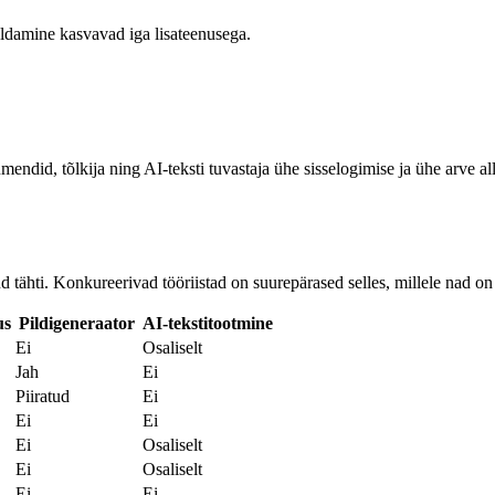
haldamine kasvavad iga lisateenusega.
endid, tõlkija ning AI-teksti tuvastaja ühe sisselogimise ja ühe arve all
dud tähti. Konkureerivad tööriistad on suurepärased selles, millele nad
us
Pildigeneraator
AI-tekstitootmine
Ei
Osaliselt
Jah
Ei
Piiratud
Ei
Ei
Ei
Ei
Osaliselt
Ei
Osaliselt
Ei
Ei