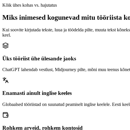
Kõik ühes kohas vs. hajutatus
Miks inimesed kogunevad mitu tööriista k
Kui soovite kirjutada tekste, luua ja töödelda pilte, muuta tekst kõnek
keel.
Üks tööriist ühe ülesande jaoks
ChatGPT lahendab vestlust, Midjourney pilte, mõni muu teenus kõnetuv
Enamasti ainult inglise keeles
Globaalsed tööriistad on suunatud peamiselt inglise keelele. Eesti kee
Rohkem arveid, rohkem kontosid