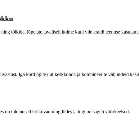
okku
s ning tõlkida, lõpetate tavaliselt kolme kuni viie eraldi teenuse kasutam
astust. Iga kord õpite uut keskkonda ja kombineerite väljundeid käsit
les on tulemused kõikuvad ning liides ja tugi on sageli võõrkeelsed.