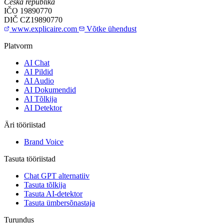
Česká republika
IČO
19890770
DIČ
CZ19890770
www.explicaire.com
Võtke ühendust
Platvorm
AI Chat
AI Pildid
AI Audio
AI Dokumendid
AI Tõlkija
AI Detektor
Äri tööriistad
Brand Voice
Tasuta tööriistad
Chat GPT alternatiiv
Tasuta tõlkija
Tasuta AI-detektor
Tasuta ümbersõnastaja
Turundus