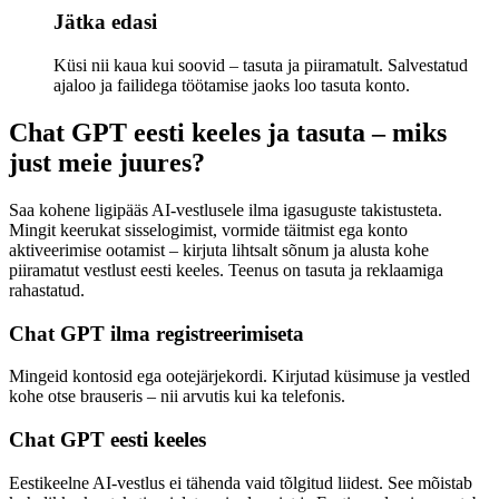
Jätka edasi
Küsi nii kaua kui soovid – tasuta ja piiramatult. Salvestatud
ajaloo ja failidega töötamise jaoks loo tasuta konto.
Chat GPT eesti keeles ja tasuta – miks
just meie juures?
Saa kohene ligipääs AI-vestlusele ilma igasuguste takistusteta.
Mingit keerukat sisselogimist, vormide täitmist ega konto
aktiveerimise ootamist – kirjuta lihtsalt sõnum ja alusta kohe
piiramatut vestlust eesti keeles. Teenus on tasuta ja reklaamiga
rahastatud.
Chat GPT ilma registreerimiseta
Mingeid kontosid ega ootejärjekordi. Kirjutad küsimuse ja vestled
kohe otse brauseris – nii arvutis kui ka telefonis.
Chat GPT eesti keeles
Eestikeelne AI-vestlus ei tähenda vaid tõlgitud liidest. See mõistab