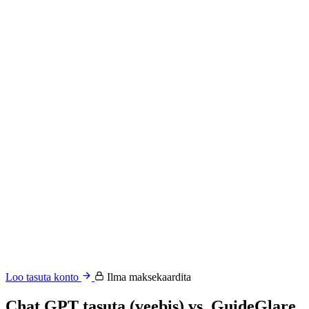
Loo tasuta konto
Ilma maksekaardita
Chat GPT tasuta (veebis) vs. GuideGlare