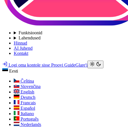
Funktsioonid
Lahendused
Hinnad
AI Juhend
Kontakt
Logi oma kontole sisse
Proovi GuideGlare'i
Eesti
Čeština
Slovenčina
English
Deutsch
Français
Español
Italiano
Português
Nederlands