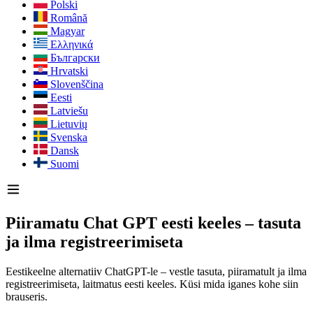
Polski
Română
Magyar
Ελληνικά
Български
Hrvatski
Slovenščina
Eesti
Latviešu
Lietuvių
Svenska
Dansk
Suomi
Piiramatu Chat GPT eesti keeles – tasuta
ja ilma registreerimiseta
Eestikeelne alternatiiv ChatGPT-le – vestle tasuta, piiramatult ja ilma
registreerimiseta, laitmatus eesti keeles. Küsi mida iganes kohe siin
brauseris.