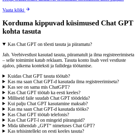
Vaata kõiki
Korduma kippuvad küsimused Chat GPT
kohta tasuta
Kas Chat GPT on tõesti tasuta ja piiramatu?
Jah. Veebivestlust kasutad tasuta, piiramatult ja ilma registreerimiseta
– selle toimimist katab reklaam. Tasuta konto lisab veel vestluste
ajaloo, pikema konteksti ja failidega töötamise.
Kuidas Chat GPT tasuta töötab?
Kas ma saan Chat GPT-d kasutada ilma registreerimiseta?
Kas see on sama mis ChatGPT?
Kas Chat GPT töötab ka eesti keeles?
Milliseid faile suudab Chat GPT töödelda?
Kui palju Chat GPT kasutamine maksab?
Kas ma saan Chat GPT-d kasutada tööks?
Kas Chat GPT töötab telefonis?
Kas Chat GPT-l on mingeid piiranguid?
Mida tähendab „GPT“ nimetuses Chat GPT?
Kas tehisintellekt on eesti keeles tasuta?