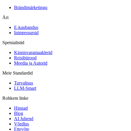
Brändimärketingu
Äri
E-kaubandus
Inimressursid
Spetsialistid
Kinnisvaramaaklerid
Reisibürood
Meedia ja Autorid
Meie Standardid
Turvalisus
LLM-Smart
Rohkem linke
Hinnad
Blog
AI Juhend
Võrdlus
Ettevõte