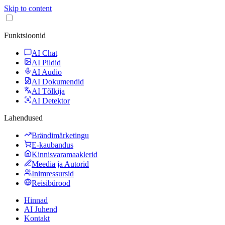
Skip to content
Funktsioonid
AI Chat
AI Pildid
AI Audio
AI Dokumendid
AI Tõlkija
AI Detektor
Lahendused
Brändimärketingu
E-kaubandus
Kinnisvaramaaklerid
Meedia ja Autorid
Inimressursid
Reisibürood
Hinnad
AI Juhend
Kontakt