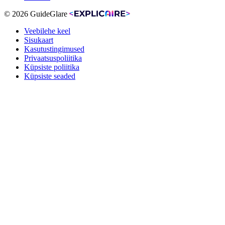
© 2026 GuideGlare
Veebilehe keel
Sisukaart
Kasutustingimused
Privaatsuspoliitika
Küpsiste poliitika
Küpsiste seaded