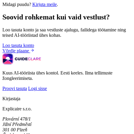
Midagi puudu?
Kirjuta meile
.
Soovid rohkemat kui vaid vestlust?
Loo tasuta konto ja saa vestluste ajalugu, failidega töötamine ning
teised AI-tööriistad ühes kohas.
Loo tasuta konto
Võrdle plaane
Kuus AI-tööriista ühes kontol. Eesti keeles. Ilma tellimuste
žongleerimiseta.
Proovi tasuta
Logi sisse
Kirjastaja
Explicaire s.r.o.
Plovární 478/1
Jižní Předměstí
301 00 Plzeň