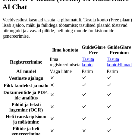
AI Chat
Veebivestlust kasutad tasuta ja piiramatult. Tasuta konto (Free plaan)
lisab ajaloo, mälu ja failidega töötamise; tasulised plaanid tõstavad
piiranguid ja avavad piltide, heli ning muude funktsioonide
genereerimise.
GuideGlare
GuideGlare
Ilma kontota
Free
Premium
Ilma
Tasuta
Tasuta
Registreerimine
registreerimiseta
konto
konto
Hinnad
AI-mudel
Väga lihtne
Parim
Parim
Vestluste ajalugu
Pikk kontekst ja mälu
Dokumentide ja PDF-
ide analüüs
Pildid ja teksti
lugemine (OCR)
Heli transkriptsioon
ja mõistmine
Piltide ja heli
genereerimine