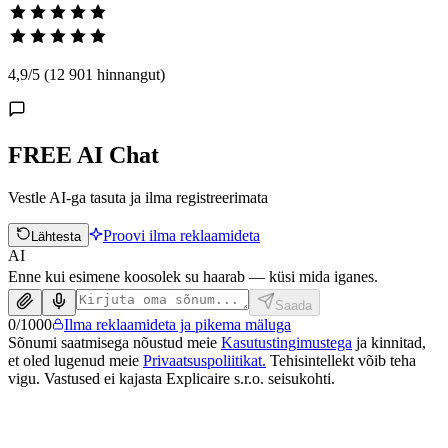
4,9
/5
(12 901 hinnangut)
FREE AI Chat
Vestle AI-ga tasuta ja ilma registreerimata
Proovi ilma reklaamideta
Lähtesta
AI
Enne kui esimene koosolek su haarab — küsi mida iganes.
Saada
0
/
1000
Ilma reklaamideta ja pikema mäluga
Sõnumi saatmisega nõustud meie
Kasutustingimustega
ja kinnitad,
et oled lugenud meie
Privaatsuspoliitikat.
Tehisintellekt võib teha
vigu. Vastused ei kajasta Explicaire s.r.o. seisukohti.