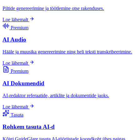
Piltide genereerimine ja töötlemine otse rakenduses.
Loe lähemalt
Premium
AI Audio
Hääle ja muusika genereerimine ning heli teksti transkribeerimine.
Loe lähemalt
Premium
AI Dokumendid
AI-redaktor referaatide, artiklite ja dokumentide jaoks.
Loe lähemalt
Tasuta
Rohkem tasuta AI-d
Kõigi GuideGlare tasuta AI-tööriistade koondkoht ühes paigas.