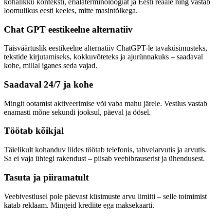
kohalikku konteksti, erialaterminoloogiat ja Eesti reaale ning vastab
loomulikus eesti keeles, mitte masintõlkega.
Chat GPT eestikeelne alternatiiv
Täisväärtuslik eestikeelne alternatiiv ChatGPT-le tavaküsimusteks,
tekstide kirjutamiseks, kokkuvõteteks ja ajurünnakuks – saadaval
kohe, millal iganes seda vajad.
Saadaval 24/7 ja kohe
Mingit ootamist aktiveerimise või vaba mahu järele. Vestlus vastab
enamasti mõne sekundi jooksul, päeval ja öösel.
Töötab kõikjal
Täielikult kohanduv liides töötab telefonis, tahvelarvutis ja arvutis.
Sa ei vaja ühtegi rakendust – piisab veebibrauserist ja ühendusest.
Tasuta ja piiramatult
Veebivestlusel pole päevast küsimuste arvu limiiti – selle toimimist
katab reklaam. Mingeid krediite ega maksekaarti.