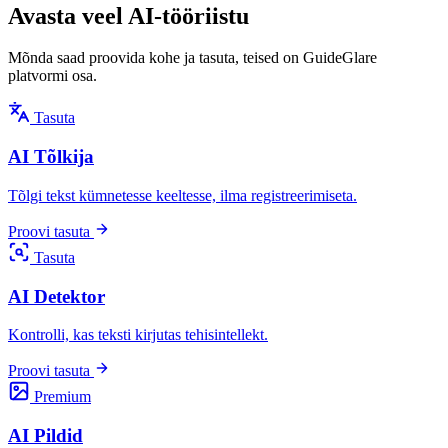
Avasta veel AI-tööriistu
Mõnda saad proovida kohe ja tasuta, teised on GuideGlare
platvormi osa.
Tasuta
AI Tõlkija
Tõlgi tekst kümnetesse keeltesse, ilma registreerimiseta.
Proovi tasuta
Tasuta
AI Detektor
Kontrolli, kas teksti kirjutas tehisintellekt.
Proovi tasuta
Premium
AI Pildid