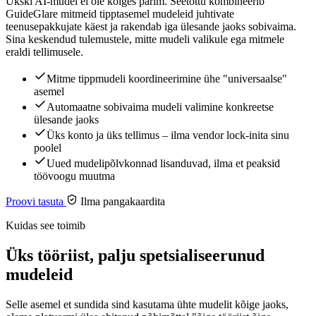
Ükski AI-mudel ei ole kõiges parim. Seetõttu kombineerib
GuideGlare mitmeid tipptasemel mudeleid juhtivate
teenusepakkujate käest ja rakendab iga ülesande jaoks sobivaima.
Sina keskendud tulemustele, mitte mudeli valikule ega mitmele
eraldi tellimusele.
Mitme tippmudeli koordineerimine ühe "universaalse"
asemel
Automaatne sobivaima mudeli valimine konkreetse
ülesande jaoks
Üks konto ja üks tellimus – ilma vendor lock-inita sinu
poolel
Uued mudelipõlvkonnad lisanduvad, ilma et peaksid
töövoogu muutma
Proovi tasuta
Ilma pangakaardita
Kuidas see toimib
Üks tööriist, palju spetsialiseerunud
mudeleid
Selle asemel et sundida sind kasutama ühte mudelit kõige jaoks,