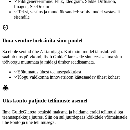
Pildigenereerimine: Flux, Ideogram, Stable Diffusion,
Imagen, SeeDream
Tekst, vestlus ja muud ülesanded: sobiv mudel vastavalt
sisendile
Ilma vendor lock-inita sinu poolel
Sa ei ole seotud ühe AI-tarnijaga. Kui mõni mudel täiustub või
saabub uus põlvkond, lisab GuideGlare selle sinu eest – ilma sinu
töövoogu muutmata ja midagi ümber seadistamata.
Sõltumatus ühest teenusepakkujast
Kogu valdkonna innovatsioon kättesaadav ühest kohast
Üks konto paljude tellimuste asemel
Ilma GuideGlareta peaksid maksma ja haldama eraldi tellimusi iga
teenusepakkuja juures. Siin on sul juurdepääs kõikidele võimalustele
ühe konto ja ühe tellimusega.