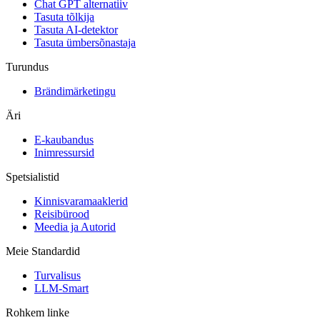
Chat GPT alternatiiv
Tasuta tõlkija
Tasuta AI-detektor
Tasuta ümbersõnastaja
Turundus
Brändimärketingu
Äri
E-kaubandus
Inimressursid
Spetsialistid
Kinnisvaramaaklerid
Reisibürood
Meedia ja Autorid
Meie Standardid
Turvalisus
LLM-Smart
Rohkem linke