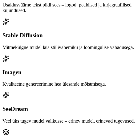
Usaldusväärne tekst pildi sees – logod, pealdised ja kirjagraafilised
kujundused.
Stable Diffusion
Mitmekülgne mudel laia stiilivahemiku ja loomingulise vabadusega.
Imagen
Kvaliteetne genereerimine hea ülesande mõistmisega.
SeeDream
Veel üks tugev mudel valikusse – erinev mudel, erinevad tugevused.