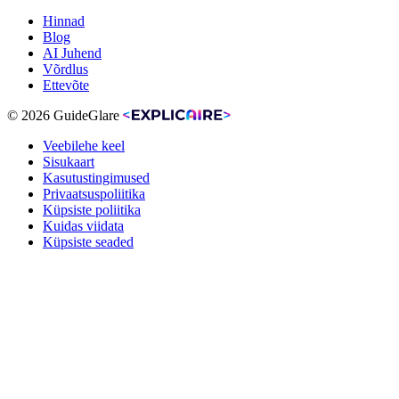
Hinnad
Blog
AI Juhend
Võrdlus
Ettevõte
© 2026 GuideGlare
Veebilehe keel
Sisukaart
Kasutustingimused
Privaatsuspoliitika
Küpsiste poliitika
Kuidas viidata
Küpsiste seaded