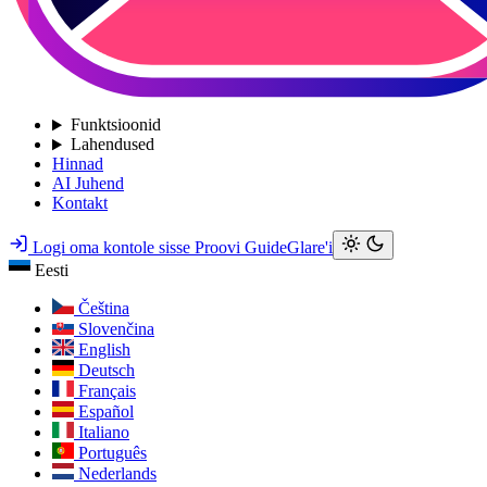
Funktsioonid
Lahendused
Hinnad
AI Juhend
Kontakt
Logi oma kontole sisse
Proovi GuideGlare'i
Eesti
Čeština
Slovenčina
English
Deutsch
Français
Español
Italiano
Português
Nederlands