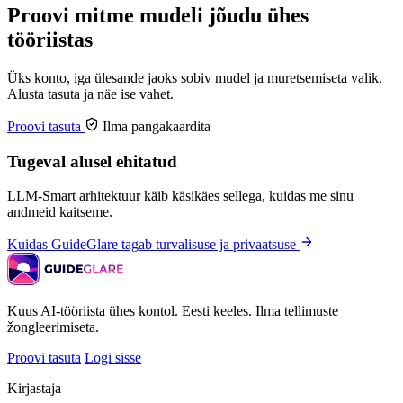
Proovi mitme mudeli jõudu ühes
tööriistas
Üks konto, iga ülesande jaoks sobiv mudel ja muretsemiseta valik.
Alusta tasuta ja näe ise vahet.
Proovi tasuta
Ilma pangakaardita
Tugeval alusel ehitatud
LLM-Smart arhitektuur käib käsikäes sellega, kuidas me sinu
andmeid kaitseme.
Kuidas GuideGlare tagab turvalisuse ja privaatsuse
Kuus AI-tööriista ühes kontol. Eesti keeles. Ilma tellimuste
žongleerimiseta.
Proovi tasuta
Logi sisse
Kirjastaja