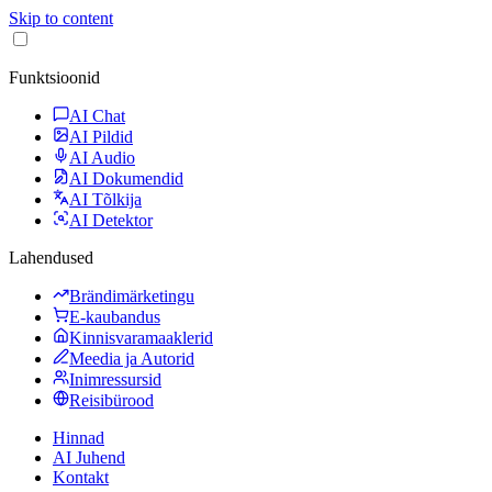
Skip to content
Funktsioonid
AI Chat
AI Pildid
AI Audio
AI Dokumendid
AI Tõlkija
AI Detektor
Lahendused
Brändimärketingu
E-kaubandus
Kinnisvaramaaklerid
Meedia ja Autorid
Inimressursid
Reisibürood
Hinnad
AI Juhend
Kontakt