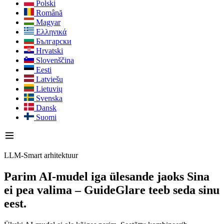
Polski
Română
Magyar
Ελληνικά
Български
Hrvatski
Slovenščina
Eesti
Latviešu
Lietuvių
Svenska
Dansk
Suomi
LLM-Smart arhitektuur
Parim AI-mudel iga ülesande jaoks
Sina
ei pea valima – GuideGlare teeb seda sinu
eest.