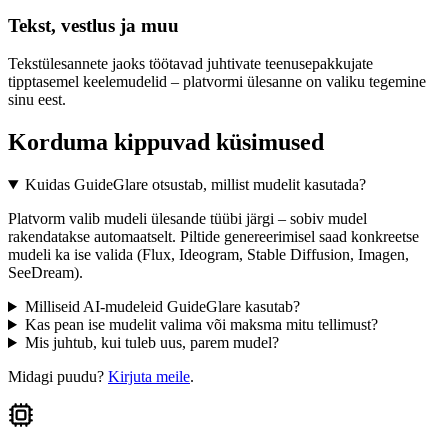
Tekst, vestlus ja muu
Tekstülesannete jaoks töötavad juhtivate teenusepakkujate
tipptasemel keelemudelid – platvormi ülesanne on valiku tegemine
sinu eest.
Korduma kippuvad küsimused
Kuidas GuideGlare otsustab, millist mudelit kasutada?
Platvorm valib mudeli ülesande tüübi järgi – sobiv mudel
rakendatakse automaatselt. Piltide genereerimisel saad konkreetse
mudeli ka ise valida (Flux, Ideogram, Stable Diffusion, Imagen,
SeeDream).
Milliseid AI-mudeleid GuideGlare kasutab?
Kas pean ise mudelit valima või maksma mitu tellimust?
Mis juhtub, kui tuleb uus, parem mudel?
Midagi puudu?
Kirjuta meile
.