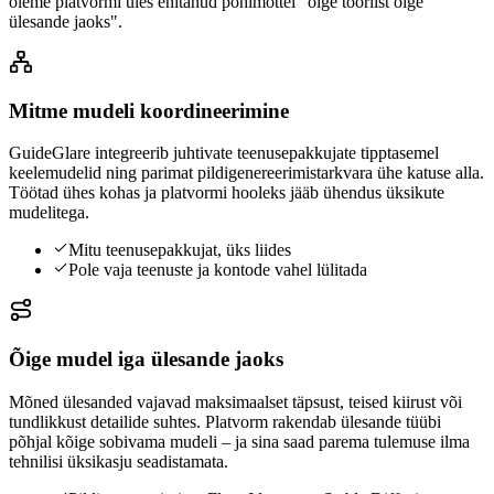
oleme platvormi üles ehitanud põhimõttel "õige tööriist õige
ülesande jaoks".
Mitme mudeli koordineerimine
GuideGlare integreerib juhtivate teenusepakkujate tipptasemel
keelemudelid ning parimat pildigenereerimistarkvara ühe katuse alla.
Töötad ühes kohas ja platvormi hooleks jääb ühendus üksikute
mudelitega.
Mitu teenusepakkujat, üks liides
Pole vaja teenuste ja kontode vahel lülitada
Õige mudel iga ülesande jaoks
Mõned ülesanded vajavad maksimaalset täpsust, teised kiirust või
tundlikkust detailide suhtes. Platvorm rakendab ülesande tüübi
põhjal kõige sobivama mudeli – ja sina saad parema tulemuse ilma
tehnilisi üksikasju seadistamata.