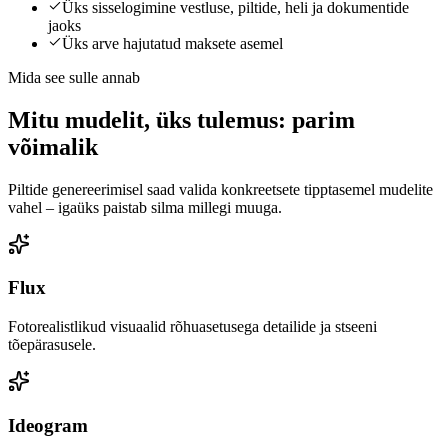
Üks sisselogimine vestluse, piltide, heli ja dokumentide
jaoks
Üks arve hajutatud maksete asemel
Mida see sulle annab
Mitu mudelit, üks tulemus: parim
võimalik
Piltide genereerimisel saad valida konkreetsete tipptasemel mudelite
vahel – igaüks paistab silma millegi muuga.
Flux
Fotorealistlikud visuaalid rõhuasetusega detailide ja stseeni
tõepärasusele.
Ideogram