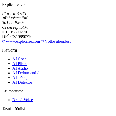
Explicaire s.r.o.
Plovární 478/1
Jižní Předměstí
301 00 Plzeň
Česká republika
IČO
19890770
DIČ
CZ19890770
www.explicaire.com
Võtke ühendust
Platvorm
AI Chat
AI Pildid
AI Audio
AI Dokumendid
AI Tõlkija
AI Detektor
Äri tööriistad
Brand Voice
Tasuta tööriistad