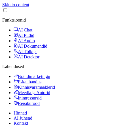
Skip to content
Funktsioonid
AI Chat
AI Pildid
AI Audio
AI Dokumendid
AI Tõlkija
AI Detektor
Lahendused
Brändimärketingu
E-kaubandus
Kinnisvaramaaklerid
Meedia ja Autorid
Inimressursid
Reisibürood
Hinnad
AI Juhend
Kontakt