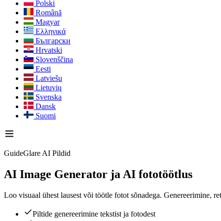
Polski
Română
Magyar
Ελληνικά
Български
Hrvatski
Slovenščina
Eesti
Latviešu
Lietuvių
Svenska
Dansk
Suomi
GuideGlare AI Pildid
AI Image Generator
ja AI fototöötlus
Loo visuaal ühest lausest või töötle fotot sõnadega. Genereerimine, ret
Piltide genereerimine tekstist ja fotodest