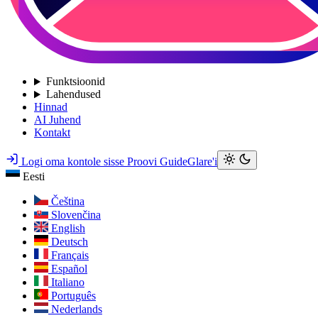
Funktsioonid
Lahendused
Hinnad
AI Juhend
Kontakt
Logi oma kontole sisse
Proovi GuideGlare'i
Eesti
Čeština
Slovenčina
English
Deutsch
Français
Español
Italiano
Português
Nederlands