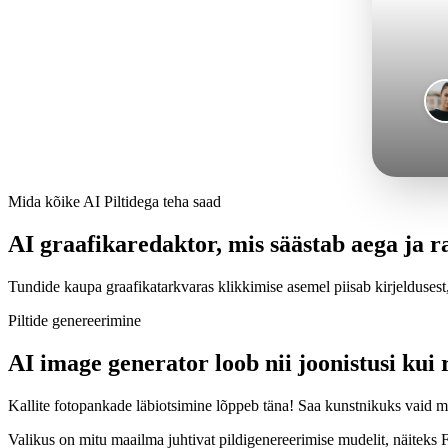
Mida kõike AI Piltidega teha saad
AI graafikaredaktor, mis säästab aega ja r
Tundide kaupa graafikatarkvaras klikkimise asemel piisab kirjeldusest
Piltide genereerimine
AI image generator loob nii joonistusi kui r
Kallite fotopankade läbiotsimine lõppeb täna! Saa kunstnikuks vaid mõne
Valikus on mitu maailma juhtivat pildigenereerimise mudelit, näiteks F