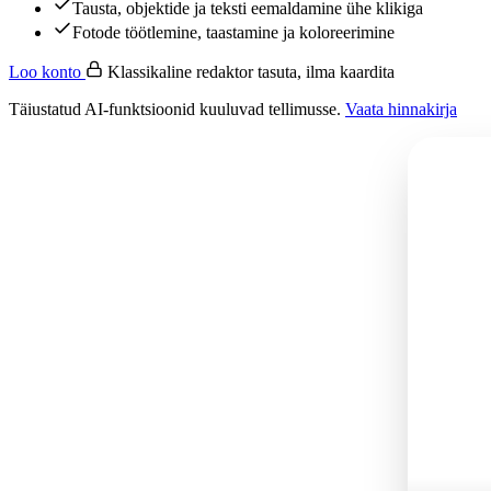
Tausta, objektide ja teksti eemaldamine ühe klikiga
Fotode töötlemine, taastamine ja koloreerimine
Loo konto
Klassikaline redaktor tasuta, ilma kaardita
Täiustatud AI-funktsioonid kuuluvad tellimusse.
Vaata hinnakirja
Genereerin…