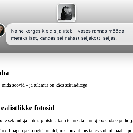
Naine kerges kleidis jalutab liivases rannas mööda
merekallast, kandes sel nahast seljakotti seljas.
aha
, mida soovid – ja tulemus on käes sekunditega.
ealistlikke fotosid
 sekundiga – ilma pintsli ja kalli tehnikata – ning loo endale pildid ja 
lux, Imagen ja Google'i mudel, mis loovad mis tahes stiili õlimaalist pu