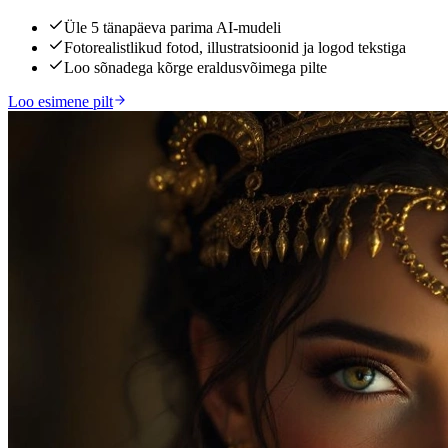
Üle 5 tänapäeva parima AI-mudeli
Fotorealistlikud fotod, illustratsioonid ja logod tekstiga
Loo sõnadega kõrge eraldusvõimega pilte
Loo esimene pilt