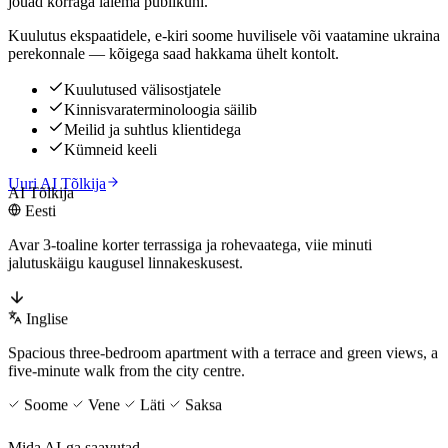
jõuad korraga laiema publikuni.
Kuulutus ekspaatidele, e-kiri soome huvilisele või vaatamine ukraina
perekonnale — kõigega saad hakkama ühelt kontolt.
Kuulutused välisostjatele
Kinnisvaraterminoloogia säilib
Meilid ja suhtlus klientidega
Kümneid keeli
Uuri AI Tõlkija
AI Tõlkija
Eesti
Avar 3-toaline korter terrassiga ja rohevaatega, viie minuti
jalutuskäigu kaugusel linnakeskusest.
Inglise
Spacious three-bedroom apartment with a terrace and green views, a
five-minute walk from the city centre.
Soome
Vene
Läti
Saksa
Mida AI-ga saavutad