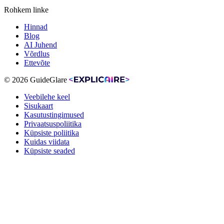
Rohkem linke
Hinnad
Blog
AI Juhend
Võrdlus
Ettevõte
© 2026 GuideGlare
Veebilehe keel
Sisukaart
Kasutustingimused
Privaatsuspoliitika
Küpsiste poliitika
Kuidas viidata
Küpsiste seaded