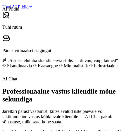
Uuri AI Pildid
AI Pildid
Tühi ruum
Pärast virtuaalset stagingut
„Sisusta elutuba skandinaavia stiilis — diivan, vaip, taimed“
Skandinaavia
Kaasaegne
Minimalistlik
Industriaalne
AI Chat
Professionaalne vastus kliendile mõne
sekundiga
Järelkiri pärast vaatamist, kutse avatud uste päevale või
taktitundeline vastus kõhklevale kliendile — AI Chat pakub
sõnastuse, mille saad kohe saata.