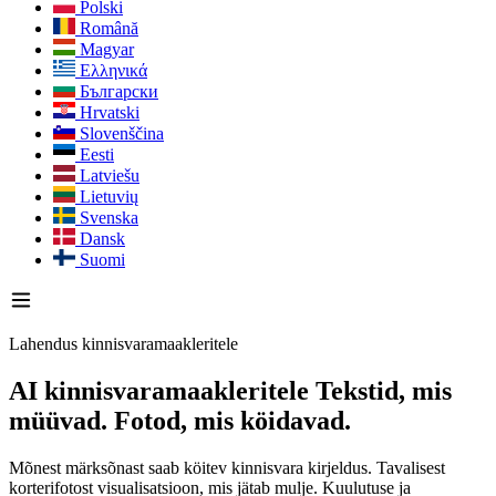
Polski
Română
Magyar
Ελληνικά
Български
Hrvatski
Slovenščina
Eesti
Latviešu
Lietuvių
Svenska
Dansk
Suomi
Lahendus kinnisvaramaakleritele
AI kinnisvaramaakleritele
Tekstid, mis
müüvad. Fotod, mis köidavad.
Mõnest märksõnast saab köitev kinnisvara kirjeldus. Tavalisest
korterifotost visualisatsioon, mis jätab mulje. Kuulutuse ja