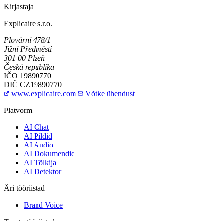
Kirjastaja
Explicaire s.r.o.
Plovární 478/1
Jižní Předměstí
301 00 Plzeň
Česká republika
IČO
19890770
DIČ
CZ19890770
www.explicaire.com
Võtke ühendust
Platvorm
AI Chat
AI Pildid
AI Audio
AI Dokumendid
AI Tõlkija
AI Detektor
Äri tööriistad
Brand Voice