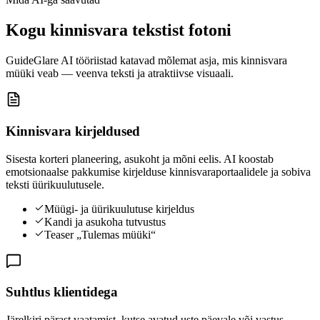
Kogu kinnisvara tekstist fotoni
GuideGlare AI tööriistad katavad mõlemat asja, mis kinnisvara
müüki veab — veenva teksti ja atraktiivse visuaali.
Kinnisvara kirjeldused
Sisesta korteri planeering, asukoht ja mõni eelis. AI koostab
emotsionaalse pakkumise kirjelduse kinnisvaraportaalidele ja sobiva
teksti üürikuulutusele.
Müügi- ja üürikuulutuse kirjeldus
Kandi ja asukoha tutvustus
Teaser „Tulemas müüki“
Suhtlus klientidega
Järelkiri pärast vaatamist, kutse avatud uste päevale või vastus