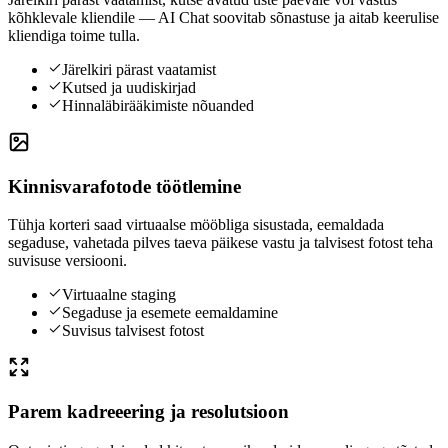
kõhklevale kliendile — AI Chat soovitab sõnastuse ja aitab keerulise
kliendiga toime tulla.
Järelkiri pärast vaatamist
Kutsed ja uudiskirjad
Hinnaläbirääkimiste nõuanded
Kinnisvarafotode töötlemine
Tühja korteri saad virtuaalse mööbliga sisustada, eemaldada
segaduse, vahetada pilves taeva päikese vastu ja talvisest fotost teha
suvisuse versiooni.
Virtuaalne staging
Segaduse ja esemete eemaldamine
Suvisus talvisest fotost
Parem kadreeering ja resolutsioon