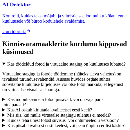
AI Detektor
Kontrolli, kuidas tekst mõjub, ja viimistle see loomuliku kõlani enne
kuulutusele või büroo kodulehele avaldamist.
Uuri tööriista
Kinnisvaramaaklerite korduma kippuvad
küsimused
Kas töödeldud fotod ja virtuaalne staging on kuulutuses lubatud?
Virtuaalne staging ja fotode töötlemine (näiteks taeva vahetus) on
tavalised turundusevahendid. Aususe huvides ostjate suhtes
soovitame kuulutuse kirjelduses või otse fotol märkida, et tegemist
on virtuaalse visualisatsiooniga.
Kas mobiilikaamera fotod piisavad, või on vaja päris
fotoaparaati?
Kas AI oskab kirjutada kvaliteetset eesti keelt?
Mis siis, kui mulle virtuaalse stagingu tulemus ei meeldi?
Kuidas teha ühest fotost suvisus- või õhtumeeleolu versioon?
Kas piisab tavalisest eesti keelest, või pean õppima erilisi käske?