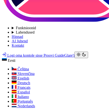
Funktsioonid
Lahendused
Hinnad
AI Juhend
Kontakt
Logi oma kontole sisse
Proovi GuideGlare'i
Eesti
Čeština
Slovenčina
English
Deutsch
Français
Español
Italiano
Português
Nederlands