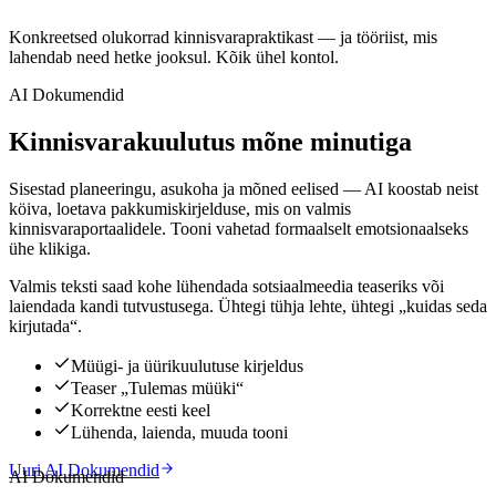
Konkreetsed olukorrad kinnisvarapraktikast — ja tööriist, mis
lahendab need hetke jooksul. Kõik ühel kontol.
AI Dokumendid
Kinnisvarakuulutus mõne minutiga
Sisestad planeeringu, asukoha ja mõned eelised — AI koostab neist
köiva, loetava pakkumiskirjelduse, mis on valmis
kinnisvaraportaalidele. Tooni vahetad formaalselt emotsionaalseks
ühe klikiga.
Valmis teksti saad kohe lühendada sotsiaalmeedia teaseriks või
laiendada kandi tutvustusega. Ühtegi tühja lehte, ühtegi „kuidas seda
kirjutada“.
Müügi- ja üürikuulutuse kirjeldus
Teaser „Tulemas müüki“
Korrektne eesti keel
Lühenda, laienda, muuda tooni
Uuri AI Dokumendid
AI Dokumendid