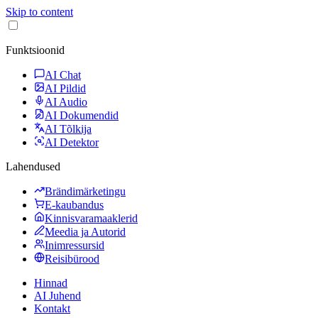
Skip to content
Funktsioonid
AI Chat
AI Pildid
AI Audio
AI Dokumendid
AI Tõlkija
AI Detektor
Lahendused
Brändimärketingu
E-kaubandus
Kinnisvaramaaklerid
Meedia ja Autorid
Inimressursid
Reisibürood
Hinnad
AI Juhend
Kontakt