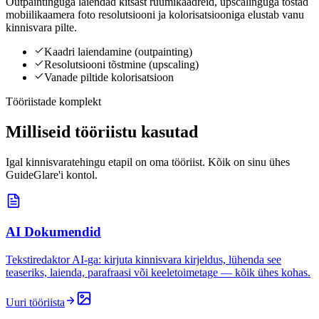
Outpaintinguga laiendad kitsast ruumikaadreid, upscalinguga tõstad
mobiilikaamera foto resolutsiooni ja kolorisatsiooniga elustab vanu
kinnisvara pilte.
Kaadri laiendamine (outpainting)
Resolutsiooni tõstmine (upscaling)
Vanade piltide kolorisatsioon
Tööriistade komplekt
Milliseid tööriistu kasutad
Igal kinnisvaratehingu etapil on oma tööriist. Kõik on sinu ühes
GuideGlare'i kontol.
AI Dokumendid
Tekstiredaktor AI-ga: kirjuta kinnisvara kirjeldus, lühenda see
teaseriks, laienda, parafraasi või keeletoimetage — kõik ühes kohas.
Uuri tööriista