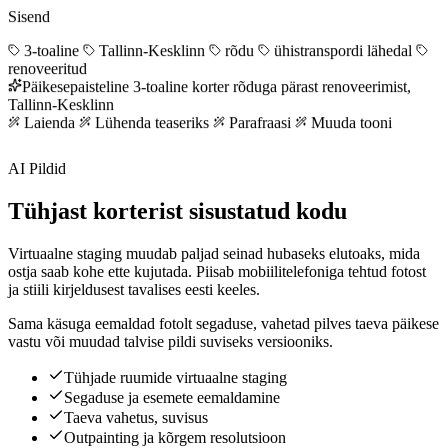
Sisend
3-toaline
Tallinn-Kesklinn
rõdu
ühistranspordi lähedal
renoveeritud
Päikesepaisteline 3-toaline korter rõduga pärast renoveerimist,
Tallinn-Kesklinn
Laienda
Lühenda teaseriks
Parafraasi
Muuda tooni
AI Pildid
Tühjast korterist sisustatud kodu
Virtuaalne staging muudab paljad seinad hubaseks elutoaks, mida
ostja saab kohe ette kujutada. Piisab mobiilitelefoniga tehtud fotost
ja stiili kirjeldusest tavalises eesti keeles.
Sama käsuga eemaldad fotolt segaduse, vahetad pilves taeva päikese
vastu või muudad talvise pildi suviseks versiooniks.
Tühjade ruumide virtuaalne staging
Segaduse ja esemete eemaldamine
Taeva vahetus, suvisus
Outpainting ja kõrgem resolutsioon