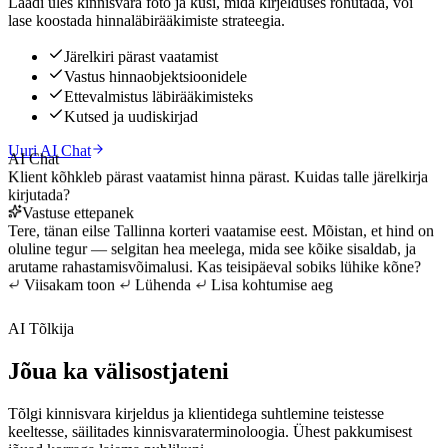
Laadi üles kinnisvara foto ja küsi, mida kirjelduses rõhutada, või
lase koostada hinnaläbirääkimiste strateegia.
Järelkiri pärast vaatamist
Vastus hinnaobjektsioonidele
Ettevalmistus läbirääkimisteks
Kutsed ja uudiskirjad
Uuri AI Chat
AI Chat
Klient kõhkleb pärast vaatamist hinna pärast. Kuidas talle järelkirja
kirjutada?
Vastuse ettepanek
Tere, tänan eilse Tallinna korteri vaatamise eest. Mõistan, et hind on
oluline tegur — selgitan hea meelega, mida see kõike sisaldab, ja
arutame rahastamisvõimalusi. Kas teisipäeval sobiks lühike kõne?
Viisakam toon
Lühenda
Lisa kohtumise aeg
AI Tõlkija
Jõua ka välisostjateni
Tõlgi kinnisvara kirjeldus ja klientidega suhtlemine teistesse
keeltesse, säilitades kinnisvaraterminoloogia. Ühest pakkumisest