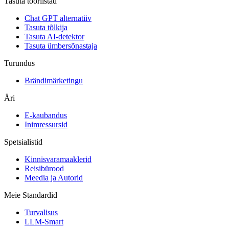
Tasuta tööriistad
Chat GPT alternatiiv
Tasuta tõlkija
Tasuta AI-detektor
Tasuta ümbersõnastaja
Turundus
Brändimärketingu
Äri
E-kaubandus
Inimressursid
Spetsialistid
Kinnisvaramaaklerid
Reisibürood
Meedia ja Autorid
Meie Standardid
Turvalisus
LLM-Smart