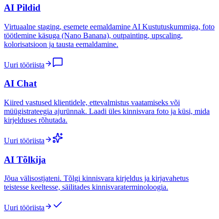
AI Pildid
Virtuaalne staging, esemete eemaldamine AI Kustutuskummiga, foto
töötlemine käsuga (Nano Banana), outpainting, upscaling,
kolorisatsioon ja tausta eemaldamine.
Uuri tööriista
AI Chat
Kiired vastused klientidele, ettevalmistus vaatamiseks või
müügistrateegia ajurünnak. Laadi üles kinnisvara foto ja küsi, mida
kirjelduses rõhutada.
Uuri tööriista
AI Tõlkija
Jõua välisostjateni. Tõlgi kinnisvara kirjeldus ja kirjavahetus
teistesse keeltesse, säilitades kinnisvaraterminoloogia.
Uuri tööriista