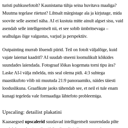
turisti puhkusefotolt? Kaunistama tühja seina huvitava maaliga?
Muutma tegelase riietust? Lihtsalt märgistage ala ja kirjutage, mida
soovite selle asemel näha. AI ei kustuta mitte ainult algset sisu, vaid
asendab selle intelligentselt nii, et see sobib ümbritsevaga –
sealhulgas õige valgustus, varjud ja perspektiiv.
Outpainting murrab lõuendi piirid. Teil on fotolt väljalõige, kuid
vajate laiemat kaadrif? AI suudab stseeni loomulikult kõikides
suundades laiendada. Fotograaf lõikas kogemata torni tipu ära?
Laske AI-l välja mõelda, mis seal olema pidi. 4:3 suhtega
maastikufoto võib nii muutuda 21:9 panoraamiks, näides täiesti
looduslikuna. Graafikute jaoks tähendab see, et neil ei tule enam
kunagi tegeleda vale formaadiga lähtefoto probleemiga.
Upscaling: detailist plakatini
Kaasaegsed
upscalerid
suudavad intelligentselt suurendada pilte