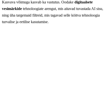
Kasvava võimuga kasvab ka vastutus. Oodake
digitaalsete
vesimärkide
tehnoloogiate arengut, mis aitavad tuvastada AI sisu,
ning üha targemaid filtreid, mis tagavad selle köitva tehnoloogia
turvalise ja eetilise kasutamise.
Soovite ise järele proovida?
GuideGlare AI Pildid annavad teile juurdepääsu Flux,
Imagen ja Stable Diffusion tehnoloogiatele ühes kohas.
→ Vaata AI pildigeneraatorit