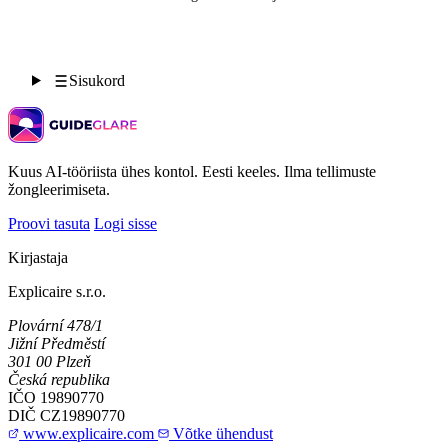
Sisukord
Kuus AI-tööriista ühes kontol. Eesti keeles. Ilma tellimuste
žongleerimiseta.
Proovi tasuta
Logi sisse
Kirjastaja
Explicaire s.r.o.
Plovární 478/1
Jižní Předměstí
301 00 Plzeň
Česká republika
IČO
19890770
DIČ
CZ19890770
www.explicaire.com
Võtke ühendust