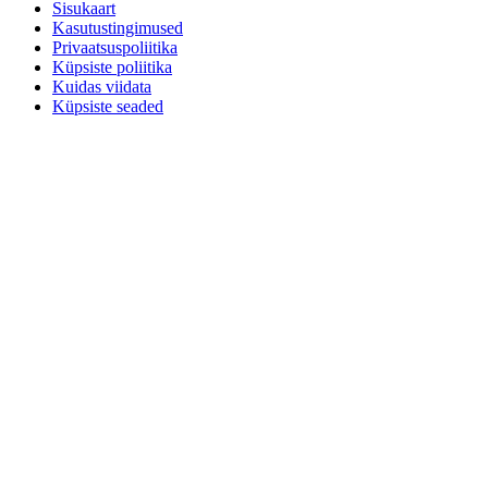
Sisukaart
Kasutustingimused
Privaatsuspoliitika
Küpsiste poliitika
Kuidas viidata
Küpsiste seaded