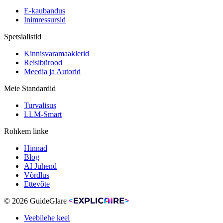
E-kaubandus
Inimressursid
Spetsialistid
Kinnisvaramaaklerid
Reisibürood
Meedia ja Autorid
Meie Standardid
Turvalisus
LLM-Smart
Rohkem linke
Hinnad
Blog
AI Juhend
Võrdlus
Ettevõte
© 2026 GuideGlare
Veebilehe keel