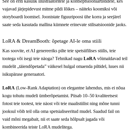
See on eriti kasulik illustraatoritele ja kontseptsiooniartistidele, kes
vajavad järjepidevust mitme pildi lõikes – näiteks koomiksi või
storyboardi loomisel. Joonistate figuuripoosi ühe korra ja seejärel
saate seda kasutada mallina kümnete erinevate stilisatsioonide jaoks.
LoRA & DreamBooth: õpetage AI-le oma stiili
Kas soovite, et AI genereeriks pilte teie spetsiifilises stiilis, teie
tootega või isegi teie näoga? Tehnikad nagu
LoRA
võimaldavad teil
mudelit „täiendõpetada” väikesel hulgal omaenda piltidel, luues nii
isikupärase generaatori.
LoRA
(Low-Rank Adaptation) on elegantne lahendus, mis ei nõua
kogu tohutu mudeli ümberõpetamist. Piisab 10–50 kvaliteetsest
fotost teie tootest, teie näost või teie maalistiilist ning mõne tunni
jooksul võib teil olla oma spetsialiseeritud mudel. Saadud fail on
vaid mõni megabait, nii et saate seda hõlpsalt jagada või
kombineerida teiste LoRA mudelitega.