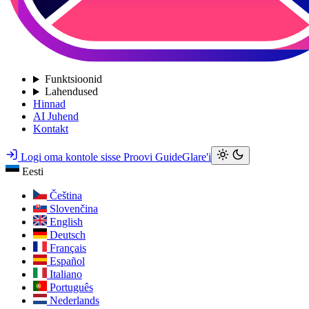
Funktsioonid
Lahendused
Hinnad
AI Juhend
Kontakt
Logi oma kontole sisse
Proovi GuideGlare'i
Eesti
Čeština
Slovenčina
English
Deutsch
Français
Español
Italiano
Português
Nederlands