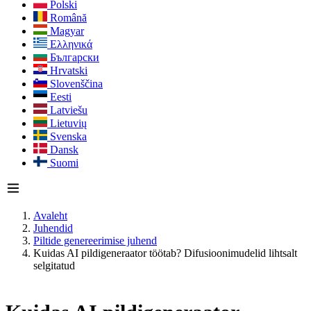
Polski
Română
Magyar
Ελληνικά
Български
Hrvatski
Slovenščina
Eesti
Latviešu
Lietuvių
Svenska
Dansk
Suomi
Avaleht
Juhendid
Piltide genereerimise juhend
Kuidas AI pildigeneraator töötab? Difusioonimudelid lihtsalt
selgitatud