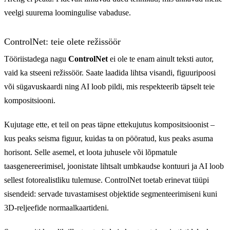
veelgi suurema loomingulise vabaduse.
ControlNet: teie olete režissöör
Tööriistadega nagu
ControlNet
ei ole te enam ainult teksti autor,
vaid ka stseeni režissöör. Saate laadida lihtsa visandi, figuuripoosi
või sügavuskaardi ning AI loob pildi, mis respekteerib täpselt teie
kompositsiooni.
Kujutage ette, et teil on peas täpne ettekujutus kompositsioonist –
kus peaks seisma figuur, kuidas ta on pööratud, kus peaks asuma
horisont. Selle asemel, et loota juhusele või lõpmatule
taasgenereerimisel, joonistate lihtsalt umbkaudse kontuuri ja AI loob
sellest fotorealistliku tulemuse. ControlNet toetab erinevat tüüpi
sisendeid: servade tuvastamisest objektide segmenteerimiseni kuni
3D-reljeefide normaalkaartideni.