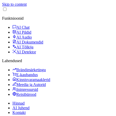
Skip to content
Funktsioonid
AI Chat
AI Pildid
AI Audio
AI Dokumendid
AI Tõlkija
AI Detektor
Lahendused
Brändimärketingu
E-kaubandus
Kinnisvaramaaklerid
Meedia ja Autorid
Inimressursid
Reisibürood
Hinnad
AI Juhend
Kontakt