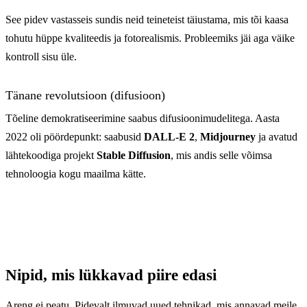
See pidev vastasseis sundis neid teineteist täiustama, mis tõi kaasa
tohutu hüppe kvaliteedis ja fotorealismis. Probleemiks jäi aga väike
kontroll sisu üle.
Tänane revolutsioon (difusioon)
Tõeline demokratiseerimine saabus difusioonimudelitega. Aasta
2022 oli pöördepunkt: saabusid
DALL-E 2
,
Midjourney
ja avatud
lähtekoodiga projekt
Stable Diffusion
, mis andis selle võimsa
tehnoloogia kogu maailma kätte.
Nipid, mis lükkavad piire edasi
Areng ei peatu. Pidevalt ilmuvad uued tehnikad, mis annavad meile