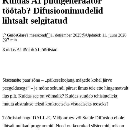
Kuidas AI pildigeneraator
töötab? Difusioonimudelid
lihtsalt selgitatud
GuideGlare'i meeskond
1. detsember 2025
Updated: 11. juuni 2026
7 min
Kuidas AI töötab
AI tööriistad
Sisestasite paar sõna – „päikeseloojang mägede kohal järve
peegeldusega” – ja mõne sekundi pärast ilmus teie ette hingematvalt
ilus pilt. Kuidas see on võimalik? Kuidas suudab tehisintellekt
muuta abstraktse teksti konkreetseks visuaalseks teoseks?
Tööriistad nagu DALL-E, Midjourney või Stable Diffusion ei ole
lihtsalt nutikad programmid. Need on keerukad süsteemid, mis on