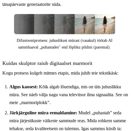
tänapäevaste generaatorite süda.
Difusiooniprotsess: juhuslikust mürast (vasakul) töötab AI
sammhaaval „puhastades" end lõpliku pildini (paremal).
Kuidas skulptor raiub digitaalset marmorit
Kogu protsess kulgeb mitmes etapis, mida juhib teie tekstikäsk:
Algus kaosest:
Kõik algab lõuendiga, mis on täis juhuslikku
müra. See näeb välja nagu vana televiisor ilma signaalita. See on
meie „marmoriplokk”.
Järkjärguline müra eemaldamine:
Mudel „puhastab” seda
müra järjestikuste väikeste sammude reas. Mida rohkem samme
tehakse, seda kvaliteetsem on tulemus. Igas sammus küsib ta: