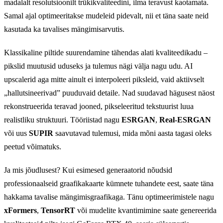
madalalt resolutsioonilt trükikvaliteedini, ilma teravust kaotamata.
Samal ajal optimeeritakse mudeleid pidevalt, nii et täna saate neid
kasutada ka tavalises mängimisarvutis.
Klassikaline piltide suurendamine tähendas alati kvaliteedikadu –
pikslid muutusid uduseks ja tulemus nägi välja nagu udu. AI
upscalerid aga mitte ainult ei interpoleeri piksleid, vaid aktiivselt
„hallutsineerivad” puuduvaid detaile. Nad suudavad hägusest näost
rekonstrueerida teravad jooned, pikseleeritud tekstuurist luua
realistliku struktuuri. Tööriistad nagu
ESRGAN
,
Real-ESRGAN
või uus
SUPIR
saavutavad tulemusi, mida mõni aasta tagasi oleks
peetud võimatuks.
Ja mis jõudlusest? Kui esimesed generaatorid nõudsid
professionaalseid graafikakaarte kümnete tuhandete eest, saate täna
hakkama tavalise mängimisgraafikaga. Tänu optimeerimistele nagu
xFormers
,
TensorRT
või mudelite kvantimimine saate genereerida