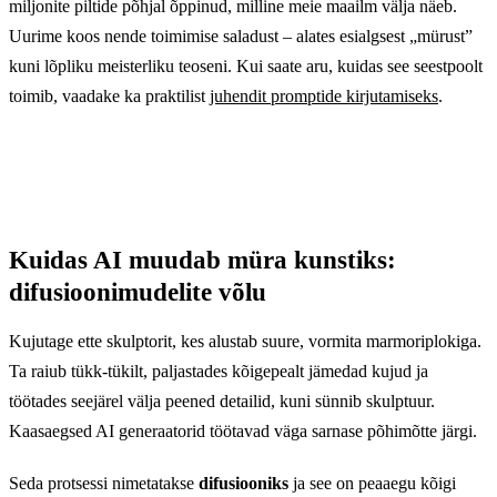
miljonite piltide põhjal õppinud, milline meie maailm välja näeb.
Uurime koos nende toimimise saladust – alates esialgsest „mürust”
kuni lõpliku meisterliku teoseni. Kui saate aru, kuidas see seestpoolt
toimib, vaadake ka praktilist
juhendit promptide kirjutamiseks
.
Kuidas AI muudab müra kunstiks:
difusioonimudelite võlu
Kujutage ette skulptorit, kes alustab suure, vormita marmoriplokiga.
Ta raiub tükk-tükilt, paljastades kõigepealt jämedad kujud ja
töötades seejärel välja peened detailid, kuni sünnib skulptuur.
Kaasaegsed AI generaatorid töötavad väga sarnase põhimõtte järgi.
Seda protsessi nimetatakse
difusiooniks
ja see on peaaegu kõigi