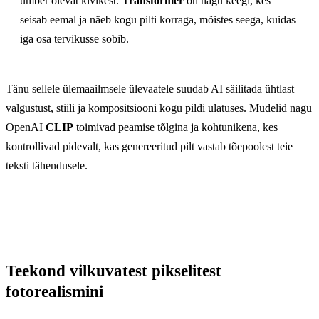
ümber olevat kivikest.
Transformer
on nagu keegi, kes
seisab eemal ja näeb kogu pilti korraga, mõistes seega, kuidas
iga osa tervikusse sobib.
Tänu sellele ülemaailmsele ülevaatele suudab AI säilitada ühtlast
valgustust, stiili ja kompositsiooni kogu pildi ulatuses. Mudelid nagu
OpenAI
CLIP
toimivad peamise tõlgina ja kohtunikena, kes
kontrollivad pidevalt, kas genereeritud pilt vastab tõepoolest teie
teksti tähendusele.
Teekond vilkuvatest pikselitest
fotorealismini