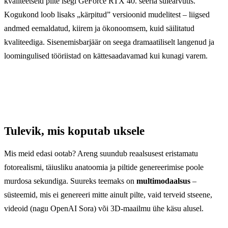
kvaliteetseid pilte isegi GeForce RTX 40. seeria sülearvutis.
Kogukond loob lisaks „kärpitud” versioonid mudelitest – liigsed
andmed eemaldatud, kiirem ja ökonoomsem, kuid säilitatud
kvaliteediga. Sisenemisbarjäär on seega dramaatiliselt langenud ja
loomingulised tööriistad on kättesaadavamad kui kunagi varem.
Tulevik, mis koputab uksele
Mis meid edasi ootab? Areng suundub reaalsusest eristamatu
fotorealismi, täiusliku anatoomia ja piltide genereerimise poole
murdosa sekundiga. Suureks teemaks on
multimodaalsus
–
süsteemid, mis ei genereeri mitte ainult pilte, vaid terveid stseene,
videoid (nagu OpenAI Sora) või 3D-maailmu ühe käsu alusel.