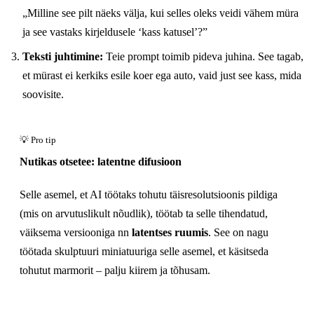
„Milline see pilt näeks välja, kui selles oleks veidi vähem müra
ja see vastaks kirjeldusele ‘kass katusel’?”
Teksti juhtimine:
Teie prompt toimib pideva juhina. See tagab,
et mürast ei kerkiks esile koer ega auto, vaid just see kass, mida
soovisite.
Nutikas otsetee: latentne difusioon
Selle asemel, et AI töötaks tohutu täisresolutsioonis pildiga
(mis on arvutuslikult nõudlik), töötab ta selle tihendatud,
väiksema versiooniga nn
latentses ruumis
. See on nagu
töötada skulptuuri miniatuuriga selle asemel, et käsitseda
tohutut marmorit – palju kiirem ja tõhusam.