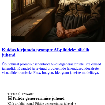
Kuidas kirjutada prompte AI-piltidele: täielik
juhend
Õpi tõhusat prompt-inseneritööd AI-pildigeneraatoritele. Praktilised
juhendid, nõuanded ja levinud probleemide lahendused ideaalsete
visuaalide loomiseks Flux, Imagen, Ideogram ja teiste mudelitega.
TEEMA ÜLEVAADE
Piltide genereerimise juhend
Kõik artiklid teemal Piltide genereerimise juhend