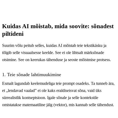
Kuidas AI mõistab, mida soovite: sõnadest
piltideni
Suurim võlu peitub selles, kuidas AI mõistab teie tekstikäsku ja
tõlgib selle visuaalsesse keelde. See ei ole lihtsalt märksõnade
otsimine. See on keerukas tähenduse ja seoste mõistmise protsess.
1. Teie sõnade lahtimuukimine
Esmalt lagundab keelemudeliga teie prompt osadeks. Ta tunneb ära,
et „lendavad vaalad” ei ole kaks eraldiseisvat sõna, vaid üks
sürrealistlik kontseptsioon. Igale sõnale ja selle kontekstile
omistatakse matemaatiline jälg (vektor), mis kannab selle tähendust.