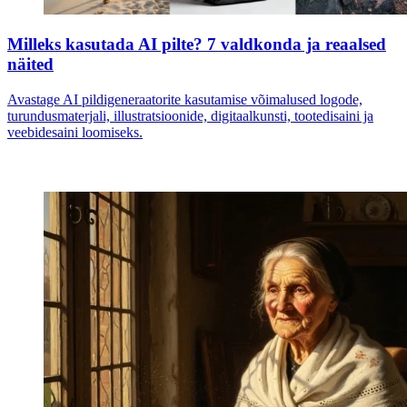
Milleks kasutada AI pilte? 7 valdkonda ja reaalsed
näited
Avastage AI pildigeneraatorite kasutamise võimalused logode,
turundusmaterjali, illustratsioonide, digitaalkunsti, tootedisaini ja
veebidesaini loomiseks.