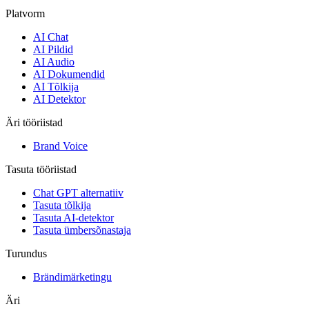
Platvorm
AI Chat
AI Pildid
AI Audio
AI Dokumendid
AI Tõlkija
AI Detektor
Äri tööriistad
Brand Voice
Tasuta tööriistad
Chat GPT alternatiiv
Tasuta tõlkija
Tasuta AI-detektor
Tasuta ümbersõnastaja
Turundus
Brändimärketingu
Äri