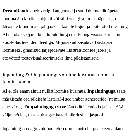
DreamBooth
läheb veelgi kaugemale ja suudab mudelit õpetada
tundma ära kindlat subjekti või stiili veelgi suurema täpsusega.
Ideaalne brändimaterjali jaoks – laadite logod ja tootefotod üles ning
AI suudab seejärel luua lõputu hulga marketingivisuaale, mis on
kooskõlas teie identiteediga. Mõjuisikud kasutavad seda sisu
loomiseks, graafikud järjepidevate illustratsioonide jaoks ja
ettevõtted tootevisualiseerimiseks ilma pildistamiseta.
Inpainting & Outpainting: võluline kustutuskumm ja
lõputu lõuend
AI ei ole enam ainult nullist loomise küsimus.
Inpaintinguga
saate
märgistada osa pildist ja lasta AI-l see ümber genereerida (nt muuta
auto värvi).
Outpaintinguga
saate lõuendit laiendada ja lasta AI-l
välja mõelda, mis asub algse kaadri piiridest väljaspool.
Inpainting on nagu võluline retušeerimispintsel – peate eemaldama