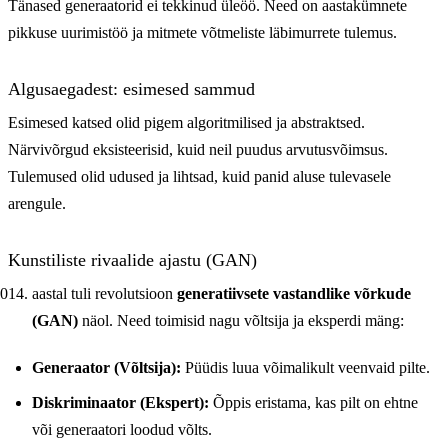
Tänased generaatorid ei tekkinud üleöö. Need on aastakümnete
pikkuse uurimistöö ja mitmete võtmeliste läbimurrete tulemus.
Algusaegadest: esimesed sammud
Esimesed katsed olid pigem algoritmilised ja abstraktsed.
Närvivõrgud eksisteerisid, kuid neil puudus arvutusvõimsus.
Tulemused olid udused ja lihtsad, kuid panid aluse tulevasele
arengule.
Kunstiliste rivaalide ajastu (GAN)
aastal tuli revolutsioon
generatiivsete vastandlike võrkude
(GAN)
näol. Need toimisid nagu võltsija ja eksperdi mäng:
Generaator (Võltsija):
Püüdis luua võimalikult veenvaid pilte.
Diskriminaator (Ekspert):
Õppis eristama, kas pilt on ehtne
või generaatori loodud võlts.