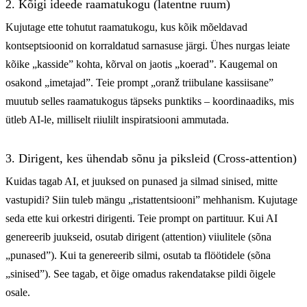
2. Kõigi ideede raamatukogu (latentne ruum)
Kujutage ette tohutut raamatukogu, kus kõik mõeldavad
kontseptsioonid on korraldatud sarnasuse järgi. Ühes nurgas leiate
kõike „kasside” kohta, kõrval on jaotis „koerad”. Kaugemal on
osakond „imetajad”. Teie prompt „oranž triibulane kassiisane”
muutub selles raamatukogus täpseks punktiks – koordinaadiks, mis
ütleb AI-le, milliselt riiulilt inspiratsiooni ammutada.
3. Dirigent, kes ühendab sõnu ja piksleid (Cross-attention)
Kuidas tagab AI, et juuksed on punased ja silmad sinised, mitte
vastupidi? Siin tuleb mängu „ristattentsiooni” mehhanism. Kujutage
seda ette kui orkestri dirigenti. Teie prompt on partituur. Kui AI
genereerib juukseid, osutab dirigent (attention) viiulitele (sõna
„punased”). Kui ta genereerib silmi, osutab ta flöötidele (sõna
„sinised”). See tagab, et õige omadus rakendatakse pildi õigele
osale.