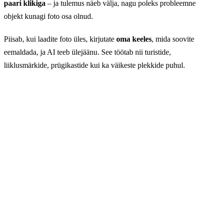
paari klikiga
– ja tulemus näeb välja, nagu poleks probleemne
objekt kunagi foto osa olnud.
Piisab, kui laadite foto üles, kirjutate
oma keeles
, mida soovite
eemaldada, ja AI teeb ülejäänu. See töötab nii turistide,
liiklusmärkide, prügikastide kui ka väikeste plekkide puhul.
Täiuslikud fotod. Ilma kompromissideta.
Enam ei mingeid hägusaid plekke ega tunde raisatud
aega redaktoris. Laadige oma pilt üles ja jälgige, kuidas
AI paari sekundi jooksul puhtalt ja loomulikult
eemaldab kõik, mis teie kaadrit rikub. Tulemus?
Täiuslik foto, valmis jagamiseks.
→ Alusta GuideGlare'iga