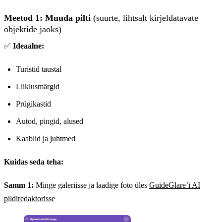
Meetod 1: Muuda pilti
(suurte, lihtsalt kirjeldatavate
objektide jaoks)
✅
Ideaalne:
Turistid taustal
Liiklusmärgid
Prügikastid
Autod, pingid, alused
Kaablid ja juhtmed
Kuidas seda teha:
Samm 1:
Minge galeriisse ja laadige foto üles
GuideGlare’i AI
pildiredaktorisse