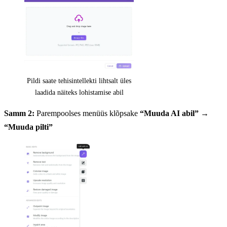
Pildi saate tehisintellekti lihtsalt üles
laadida näiteks lohistamise abil
Samm 2:
Parempoolses menüüs klõpsake
“Muuda AI abil”
→
“Muuda pilti”