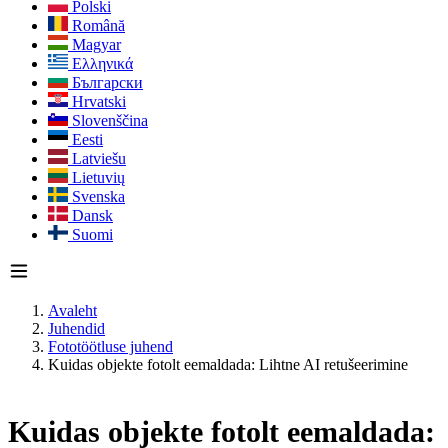
Polski
Română
Magyar
Ελληνικά
Български
Hrvatski
Slovenščina
Eesti
Latviešu
Lietuvių
Svenska
Dansk
Suomi
Avaleht
Juhendid
Fototöötluse juhend
Kuidas objekte fotolt eemaldada: Lihtne AI retušeerimine
Kuidas objekte fotolt eemaldada: