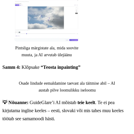
Pintsliga märgistate ala, mida soovite
muuta, ja AI arvutab ülejäänu
Samm 4:
Klõpsake
“Teosta inpainting”
Enne
Pärast
Osade lindude eemaldamine taevast ala täitmise abil – AI
austab pilve loomulikku iseloomu
💡 Nõuanne:
GuideGlare’i AI mõistab
teie keelt
. Te ei pea
kirjutama inglise keeles – eesti, slovaki või mis tahes muu keeles
töötab see samamoodi hästi.