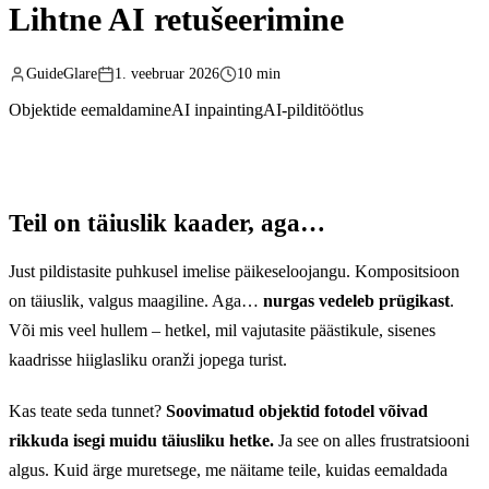
Lihtne AI retušeerimine
GuideGlare
1. veebruar 2026
10 min
Objektide eemaldamine
AI inpainting
AI-pilditöötlus
Teil on täiuslik kaader, aga…
Just pildistasite puhkusel imelise päikeseloojangu. Kompositsioon
on täiuslik, valgus maagiline. Aga…
nurgas vedeleb prügikast
.
Või mis veel hullem – hetkel, mil vajutasite päästikule, sisenes
kaadrisse hiiglasliku oranži jopega turist.
Kas teate seda tunnet?
Soovimatud objektid fotodel võivad
rikkuda isegi muidu täiusliku hetke.
Ja see on alles frustratsiooni
algus. Kuid ärge muretsege, me näitame teile, kuidas eemaldada