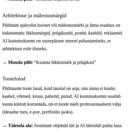
Arhitektuur ja mälestusmärgid
Pildistate ajaloolist hoonet või mälestusmärki ja linna reaalsus on
halastamatu: liiklusmärgid, prügikastid, postid, kaablid, reklaamid.
AI kustutuskumm on suurepärane stseeni puhastamiseks, et
arhitektuur esile tõuseks.
→ Muuda pilti:
“Kustuta liiklusmärk ja prügikast”
Tootefotod
Pildistasite toote laual, kuid taustal on asju, mis sinna ei kuulu:
kaabel, võtmed, kruus, paberid, purud. AI kustutuskumm suudab
tausta kiiresti korrastada, nii et toode näeb professionaalsem välja
(ideaalne turu, e-poe, portfoolio jaoks).
→ Täienda ala:
Joonistate objektid üle ja AI täiendab puhta laua.