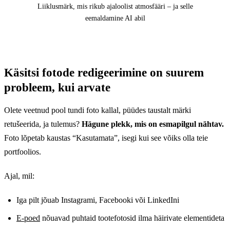
Liiklusmärk, mis rikub ajaloolist atmosfääri – ja selle
eemaldamine AI abil
Käsitsi fotode redigeerimine on suurem
Enne
probleem, kui arvate
Olete veetnud pool tundi foto kallal, püüdes taustalt märki
retušeerida, ja tulemus?
Hägune plekk, mis on esmapilgul nähtav.
Foto lõpetab kaustas “Kasutamata”, isegi kui see võiks olla teie
portfoolios.
Ajal, mil:
Iga pilt jõuab Instagrami, Facebooki või LinkedIni
E-poed
nõuavad puhtaid tootefotosid ilma häirivate elementideta