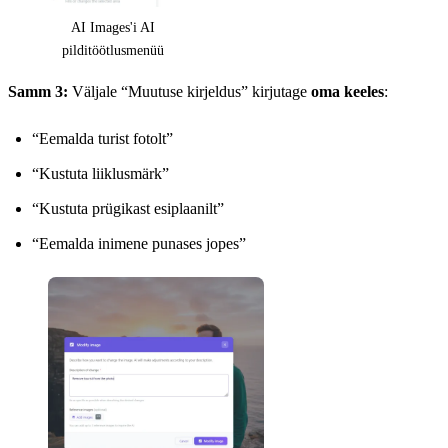
AI Images'i AI
pilditöötlusmenüü
Samm 3:
Väljale “Muutuse kirjeldus” kirjutage
oma keeles
:
“Eemalda turist fotolt”
“Kustuta liiklusmärk”
“Kustuta prügikast esiplaanilt”
“Eemalda inimene punases jopes”