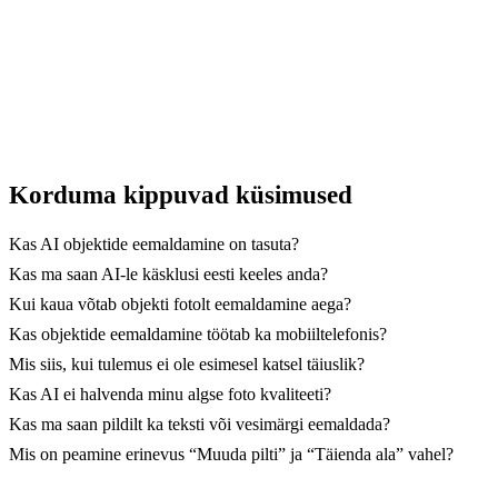
Korduma kippuvad küsimused
Kas AI objektide eemaldamine on tasuta?
Kas ma saan AI-le käsklusi eesti keeles anda?
Kui kaua võtab objekti fotolt eemaldamine aega?
Kas objektide eemaldamine töötab ka mobiiltelefonis?
Mis siis, kui tulemus ei ole esimesel katsel täiuslik?
Kas AI ei halvenda minu algse foto kvaliteeti?
Kas ma saan pildilt ka teksti või vesimärgi eemaldada?
Mis on peamine erinevus “Muuda pilti” ja “Täienda ala” vahel?