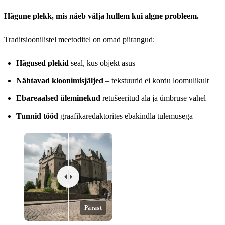
Hägune plekk, mis näeb välja hullem kui algne probleem.
Traditsioonilistel meetoditel on omad piirangud:
Hägused plekid
seal, kus objekt asus
Nähtavad kloonimisjäljed
– tekstuurid ei kordu loomulikult
Ebareaalsed üleminekud
retušeeritud ala ja ümbruse vahel
Tunnid tööd
graafikaredaktorites ebakindla tulemusega
Pärast