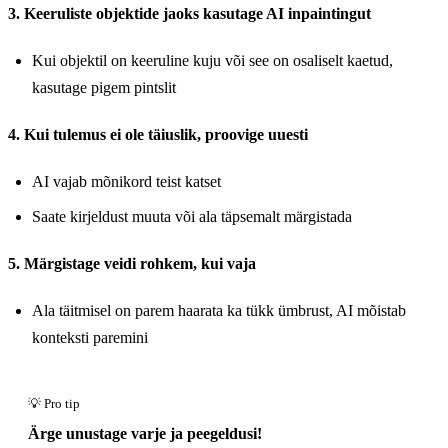
3. Keeruliste objektide jaoks kasutage AI inpaintingut
Kui objektil on keeruline kuju või see on osaliselt kaetud,
kasutage pigem pintslit
4. Kui tulemus ei ole täiuslik, proovige uuesti
AI vajab mõnikord teist katset
Saate kirjeldust muuta või ala täpsemalt märgistada
5. Märgistage veidi rohkem, kui vaja
Ala täitmisel on parem haarata ka tükk ümbrust, AI mõistab
konteksti paremini
Ärge unustage varje ja peegeldusi!