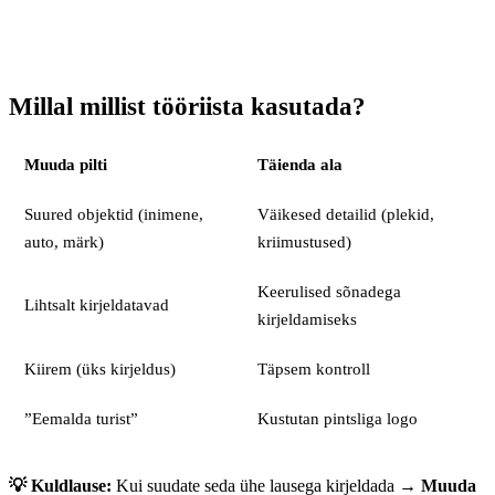
Millal millist tööriista kasutada?
Muuda pilti
Täienda ala
Suured objektid (inimene,
Väikesed detailid (plekid,
auto, märk)
kriimustused)
Keerulised sõnadega
Lihtsalt kirjeldatavad
kirjeldamiseks
Kiirem (üks kirjeldus)
Täpsem kontroll
”Eemalda turist”
Kustutan pintsliga logo
💡 Kuldlause:
Kui suudate seda ühe lausega kirjeldada →
Muuda