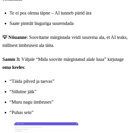
Te ei pea olema täpne – AI tunneb piirid ära
Saate pintslit liuguriga suurendada
💡 Nõuanne
: Soovitame märgistada veidi suurema ala, et AI teaks,
millisest ümbrusest ala täita.
Samm 3:
Väljale “Mida soovite märgistatud alale luua” kirjutage
oma keeles
:
“Täida pilved ja taevas”
“Sillutise jätk”
“Muru nagu ümbruses”
“Puhas sein”