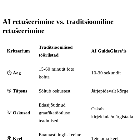
AI retušeerimine vs. traditsiooniline
retušeerimine
Traditsioonilised
Kriteerium
AI GuideGlare’is
tööriistad
15-60 minutit foto
⏱️
Aeg
10-30 sekundit
kohta
🎯
Täpsus
Sõltub oskustest
Järjepidevalt kõrge
Edasijõudnud
Oskab
💡
Oskused
graafikatöötluse
kirjeldada/märgistada
teadmised
Enamasti ingliskeelne
🌍
Keel
Teie oma keel