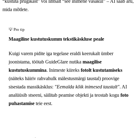
“kustuta prügikast” või lihtsalt “see inimene vasakul” – AI saab aru,
mida mõtlete.
Enne
Maagiline kustutuskumm tekstikäskluse peale
Kuigi varem pidite iga tegelase eraldi keerukalt ümber
joonistama, töötab GuideGlare nutika
maagilise
kustutuskummina
. Inimeste kiireks
fotolt kustutamiseks
(näiteks häiriv rahvahulk mälestusmärgi taustal) proovige
sisestada massikäsklus:
"Eemalda kõik inimesed taustalt"
. AI
analüüsib stseeni, säilitab peamise objekti ja teostab kogu
foto
puhastamise
teie eest.