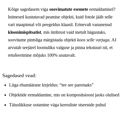
Kõige sagedasem viga
soovimatute esemete
eemaldamisel?
Inimesed kustutavad peamise objekti, kuid fotole jääb selle
vari maapinnal või peegeldus klaasil. Erinevalt vananenud
kloonimispitsatist
, mis ümbrust vaid inetult hägustaks,
soovitame pintsliga märgistada objekti
koos selle varjuga
. AI
arvutab seejärel loomuliku valguse ja pinna tekstuuri nii, et
retušeerimine mõjuks 100% usutavalt.
Sagedased vead:
Liiga ebamäärane kirjeldus: “tee see paremaks”
Objektide eemaldamine, mis on kompositsiooni jaoks olulised
Täiuslikkuse ootamine väga keeruliste stseenide puhul