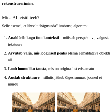
rekonstrueerimine
.
Mida AI teisiti teeb?
Selle asemel, et lihtsalt “hägustada” ümbrust, algoritm:
Analüüsib kogu foto konteksti
– mõistab perspektiivi, valgust,
tekstuure
Arvutab välja, mis loogiliselt peaks olema
eemaldatava objekti
all
Loob loomuliku tausta
, mis on originaalist eristamatu
Austab struktuure
– sillutis jätkub õiges suunas, jooned ei
murdu