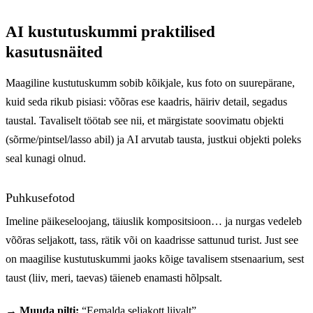
AI kustutuskummi praktilised
kasutusnäited
Maagiline kustutuskumm sobib kõikjale, kus foto on suurepärane,
kuid seda rikub pisiasi: võõras ese kaadris, häiriv detail, segadus
taustal. Tavaliselt töötab see nii, et märgistate soovimatu objekti
(sõrme/pintsel/lasso abil) ja AI arvutab tausta, justkui objekti poleks
seal kunagi olnud.
Puhkusefotod
Imeline päikeseloojang, täiuslik kompositsioon… ja nurgas vedeleb
võõras seljakott, tass, rätik või on kaadrisse sattunud turist. Just see
on maagilise kustutuskummi jaoks kõige tavalisem stsenaarium, sest
taust (liiv, meri, taevas) täieneb enamasti hõlpsalt.
→ Muuda pilti:
“Eemalda seljakott liivalt”