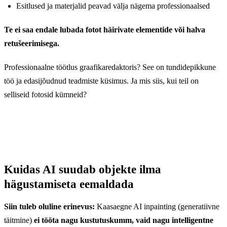
Esitlused ja materjalid peavad välja nägema professionaalsed
Te ei saa endale lubada fotot häirivate elementide või halva
retušeerimisega.
Professionaalne töötlus graafikaredaktoris? See on tundidepikkune
töö ja edasijõudnud teadmiste küsimus. Ja mis siis, kui teil on
selliseid fotosid kümneid?
Kuidas AI suudab objekte ilma
hägustamiseta eemaldada
Siin tuleb oluline erinevus:
Kaasaegne AI inpainting (generatiivne
täitmine)
ei tööta nagu kustutuskumm, vaid nagu intelligentne