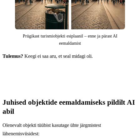
Prügikast turismiobjekti esiplaanil – enne ja pärast AI
eemaldamist
Tulemus?
Keegi ei saa aru, et seal midagi oli.
Juhised objektide eemaldamiseks pildilt AI
abil
Olenevalt objekti tüübist kasutage ühte järgmistest
lähenemisviisidest: