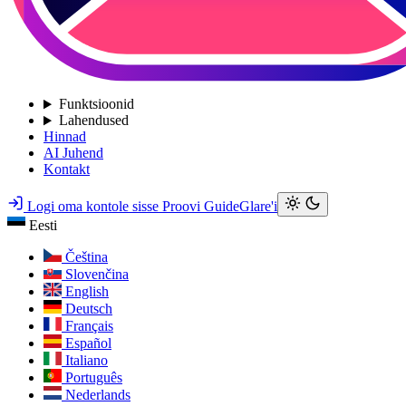
Funktsioonid
Lahendused
Hinnad
AI Juhend
Kontakt
Logi oma kontole sisse
Proovi GuideGlare'i
Eesti
Čeština
Slovenčina
English
Deutsch
Français
Español
Italiano
Português
Nederlands