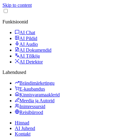
Skip to content
Funktsioonid
AI Chat
AI Pildid
AI Audio
AI Dokumendid
AI Tõlkija
AI Detektor
Lahendused
Brändimärketingu
E-kaubandus
Kinnisvaramaaklerid
Meedia ja Autorid
Inimressursid
Reisibürood
Hinnad
AI Juhend
Kontakt