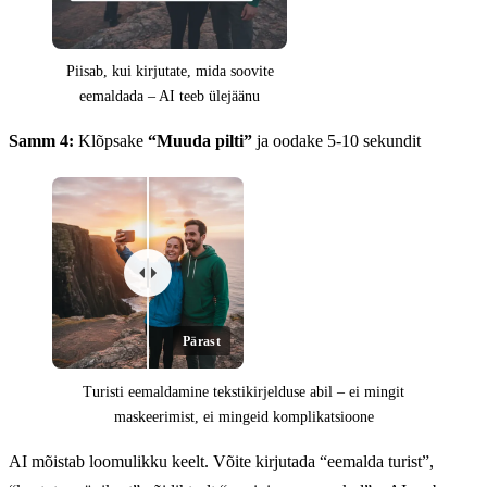
Piisab, kui kirjutate, mida soovite
eemaldada – AI teeb ülejäänu
Samm 4:
Klõpsake
“Muuda pilti”
ja oodake 5-10 sekundit
Pärast
Turisti eemaldamine tekstikirjelduse abil – ei mingit
maskeerimist, ei mingeid komplikatsioone
AI mõistab loomulikku keelt. Võite kirjutada “eemalda turist”,