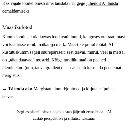
Kas vajate toodet täiesti ilma taustata? Lugege
juhendit AI tausta
eemaldamiseks
.
Maastikufotod
Kaunis loodus, kuid taevas lendavad linnud, kauguses on traat, mast
või kaadrisse ronib matkaraja märk. Maastike puhul töötab AI
kustutuskumm sageli suurepäraselt, sest taeval, murul, veel ja metsal
on „täiendatavad“ mustrid. Kõige tundlikumad on peened
üleminekud (udu, taeva gradient) — seal tasub kasutada peenemat
märgistust.
→ Täienda ala:
Märgistate linnud/juhtmed ja kirjutate “puhas
taevas”
Enne
Pärast
Isegi esiplaanil olevat objekti saab jäljetult eemaldada – AI
austab perspektiivi ja sillutise tekstuuri