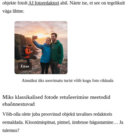
objekte fotolt
AI fotoredaktori
abil. Näete ise, et see on tegelikult
väga lihtne.
Enne
Ainuüksi üks soovimatu turist võib kogu foto rikkuda
Klõpsake paljastamiseks
Miks klassikalised fotode retušeerimise meetodid
ebaõnnestuvad
Võib-olla olete juba proovinud objekti tavalises redaktoris
eemaldada. Kloonimispitsat, pintsel, ümbruse hägustamine… Ja
tulemus?