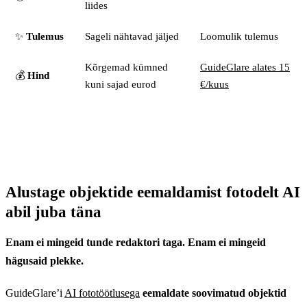
liides
✨
Tulemus
Sageli nähtavad jäljed
Loomulik tulemus
Kõrgemad kümned
GuideGlare alates 15
💰
Hind
kuni sajad eurod
€/kuus
Alustage objektide eemaldamist fotodelt AI
abil juba täna
Enam ei mingeid tunde redaktori taga. Enam ei mingeid
hägusaid plekke.
GuideGlare’i
AI fototöötlusega
eemaldate soovimatud objektid