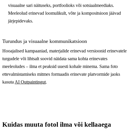
visuaalne sari näituseks, portfoolioks või sotsiaalmeediaks.
Meeleolud erinevad loomulikult, võte ja kompositsioon jäävad
järjepidevaks.
Turundus ja visuaalne kommunikatsioon
Hooajalised kampaaniad, materjalide erinevad versioonid erinevatele
turgudele või lihtsalt soovid näidata sama kohta erinevates
meeleoludes – ilma et peaksid uuesti kohale minema. Sama foto
ettevalmistamiseks mitmes formaadis erinevate platvormide jaoks
kasuta
AI Outpaintingut
.
Kuidas muuta fotol ilma või kellaaega