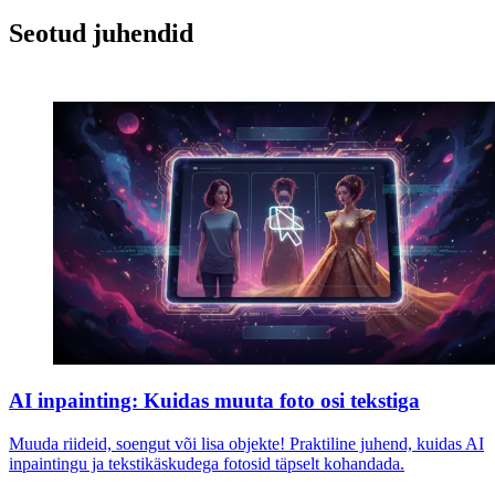
Seotud juhendid
AI inpainting: Kuidas muuta foto osi tekstiga
Muuda riideid, soengut või lisa objekte! Praktiline juhend, kuidas AI
inpaintingu ja tekstikäskudega fotosid täpselt kohandada.