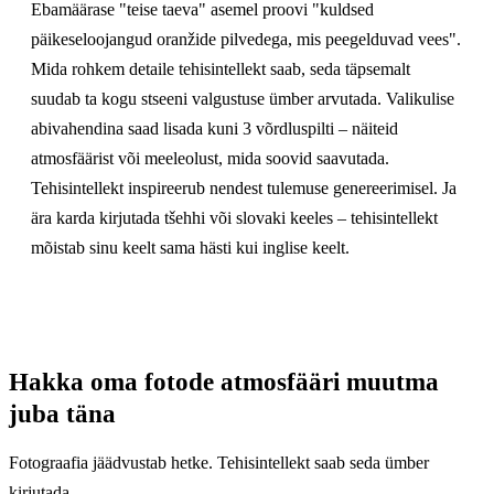
Ebamäärase "teise taeva" asemel proovi "kuldsed
päikeseloojangud oranžide pilvedega, mis peegelduvad vees".
Mida rohkem detaile tehisintellekt saab, seda täpsemalt
suudab ta kogu stseeni valgustuse ümber arvutada. Valikulise
abivahendina saad lisada kuni 3 võrdluspilti – näiteid
atmosfäärist või meeleolust, mida soovid saavutada.
Tehisintellekt inspireerub nendest tulemuse genereerimisel. Ja
ära karda kirjutada tšehhi või slovaki keeles – tehisintellekt
mõistab sinu keelt sama hästi kui inglise keelt.
Hakka oma fotode atmosfääri muutma
juba täna
Fotograafia jäädvustab hetke. Tehisintellekt saab seda ümber
kirjutada.