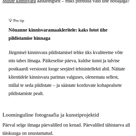
Müüte kinnisvara
aastaringselt – miks piirduda vaid ühe hooajaga?
Enne
Nõuanne kinnisvaramaakleritele: kaks fotot ühe
pildistamise hinnaga
Järgmisel kinnisvara pildistamisel tehke üks kvaliteetne võte
mis tahes ilmaga. Päikeselise päeva, kuldse tunni ja talvise
postkaardi versiooni looge seejärel tehisintellekti abil. Näitate
klientidele kinnisvara parimas valguses, olenemata sellest,
millal te seda pildistate – ja säästate korduvate kohapealsete
pildistamiste pealt.
Loominguline fotograafia ja kunstiprojektid
Päeval selge ilmaga päevalilled on kenad. Päevalilled tähistaeva all
täiskuuga on unustamatud.