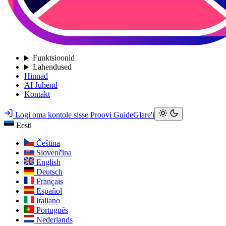
Funktsioonid
Lahendused
Hinnad
AI Juhend
Kontakt
Logi oma kontole sisse
Proovi GuideGlare'i
Eesti
Čeština
Slovenčina
English
Deutsch
Français
Español
Italiano
Português
Nederlands