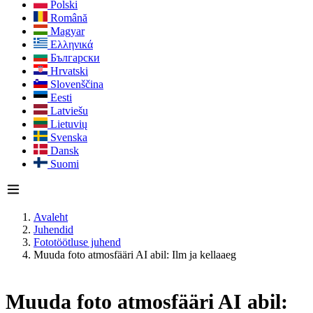
Polski
Română
Magyar
Ελληνικά
Български
Hrvatski
Slovenščina
Eesti
Latviešu
Lietuvių
Svenska
Dansk
Suomi
Avaleht
Juhendid
Fototöötluse juhend
Muuda foto atmosfääri AI abil: Ilm ja kellaaeg
Muuda foto atmosfääri AI abil: