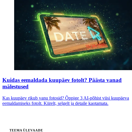
Kuidas eemaldada kuupäev fotolt? Päästa vanad
mälestused
Kas kuupäev rikub vanu fotosid? Õppige 3 AI-põhist viisi kuupäeva
eemaldamiseks fotolt. Kiirelt, selgelt ja detaile kaotamata.
TEEMA ÜLEVAADE