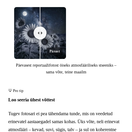
Pärast
Päevasest reportaažifotost öiseks atmosfääriliseks stseeniks –
sama võte, teine maailm
Loo seeria ühest võttest
Enne
Tugev fotosari ei pea tähendama tunde, mis on veedetud
erinevatel aastaaegadel samas kohas. Üks võte, neli erinevat
atmosfääri – kevad, suvi, sügis, talv – ja sul on koherentne