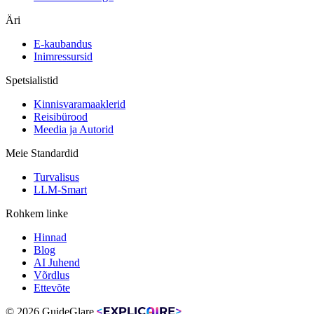
Äri
E-kaubandus
Inimressursid
Spetsialistid
Kinnisvaramaaklerid
Reisibürood
Meedia ja Autorid
Meie Standardid
Turvalisus
LLM-Smart
Rohkem linke
Hinnad
Blog
AI Juhend
Võrdlus
Ettevõte
© 2026 GuideGlare