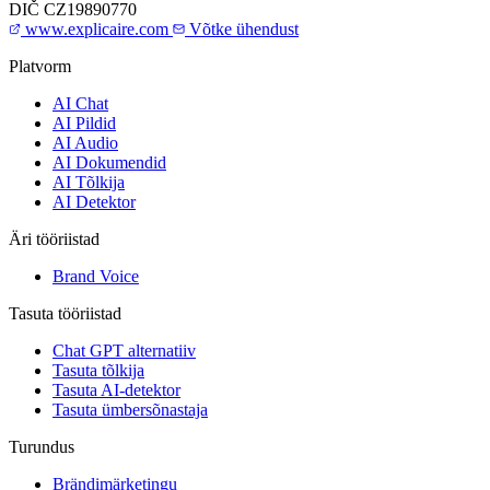
DIČ
CZ19890770
www.explicaire.com
Võtke ühendust
Platvorm
AI Chat
AI Pildid
AI Audio
AI Dokumendid
AI Tõlkija
AI Detektor
Äri tööriistad
Brand Voice
Tasuta tööriistad
Chat GPT alternatiiv
Tasuta tõlkija
Tasuta AI-detektor
Tasuta ümbersõnastaja
Turundus
Brändimärketingu