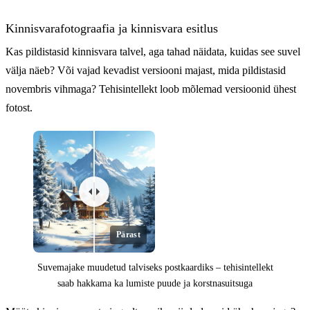
Kinnisvarafotograafia ja kinnisvara esitlus
Kas pildistasid kinnisvara talvel, aga tahad näidata, kuidas see suvel
välja näeb? Või vajad kevadist versiooni majast, mida pildistasid
novembris vihmaga? Tehisintellekt loob mõlemad versioonid ühest
fotost.
Pärast
Suvemajake muudetud talviseks postkaardiks – tehisintellekt
saab hakkama ka lumiste puude ja korstnasuitsuga