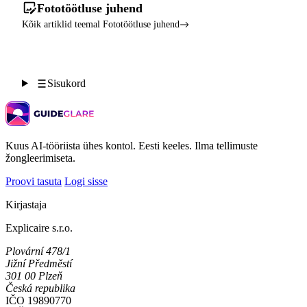
Fototöötluse juhend
Kõik artiklid teemal Fototöötluse juhend
Sisukord
Kuus AI-tööriista ühes kontol. Eesti keeles. Ilma tellimuste
žongleerimiseta.
Proovi tasuta
Logi sisse
Kirjastaja
Explicaire s.r.o.
Plovární 478/1
Jižní Předměstí
301 00 Plzeň
Česká republika
IČO
19890770