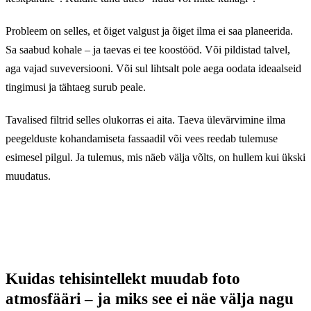
Probleem on selles, et õiget valgust ja õiget ilma ei saa planeerida.
Sa saabud kohale – ja taevas ei tee koostööd. Või pildistad talvel,
aga vajad suveversiooni. Või sul lihtsalt pole aega oodata ideaalseid
tingimusi ja tähtaeg surub peale.
Tavalised filtrid selles olukorras ei aita. Taeva ülevärvimine ilma
peegelduste kohandamiseta fassaadil või vees reedab tulemuse
esimesel pilgul. Ja tulemus, mis näeb välja võlts, on hullem kui ükski
muudatus.
Kuidas tehisintellekt muudab foto
atmosfääri – ja miks see ei näe välja nagu