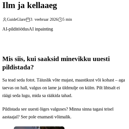
Ilm ja kellaaeg
GuideGlare
3. veebruar 2026
5 min
AI-pilditöötlus
AI inpainting
Mis siis, kui saaksid minevikku uuesti
pildistada?
Sa tead seda fotot. Täiuslik võte majast, maastikust või kohast – aga
taevas on hall, valgus on lame ja üldmulje on külm. Pilt lihtsalt ei
räägi seda lugu, mida sa rääkida tahad.
Pildistada see uuesti õiges valguses? Minna sinna tagasi teisel
aastaajal? See pole enamasti võimalik.