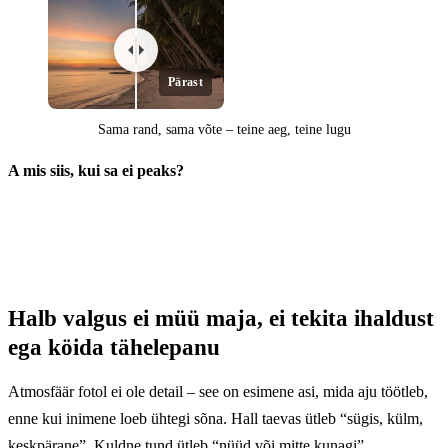
Pärast
Sama rand, sama võte – teine aeg, teine lugu
A mis siis, kui sa ei peaks?
Enne
Halb valgus ei müü maja, ei tekita ihaldust
ega köida tähelepanu
Atmosfäär fotol ei ole detail – see on esimene asi, mida aju töötleb,
enne kui inimene loeb ühtegi sõna. Hall taevas ütleb “sügis, külm,
keskpärane”. Kuldne tund ütleb “nüüd või mitte kunagi”.