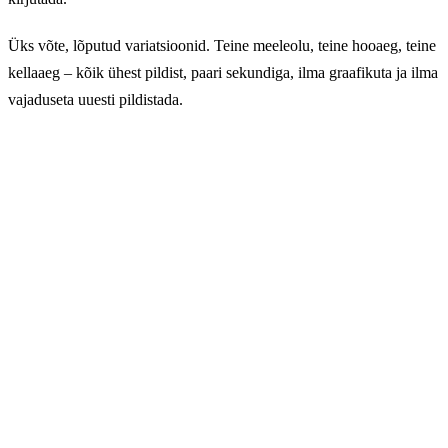
Üks võte, lõputud variatsioonid. Teine meeleolu, teine hooaeg, teine
kellaaeg – kõik ühest pildist, paari sekundiga, ilma graafikuta ja ilma
vajaduseta uuesti pildistada.
Üks võte, lõputud meeleolud.
Muuda suvi talveks, päev ööks, vihmane hommik
kuldseks tunniks – loomulikult, ühe lausega. Ilma
käsitsi toimetamata, ilma kihtideta, ilma
kompromissideta.
→ Alusta GuideGlare'iga