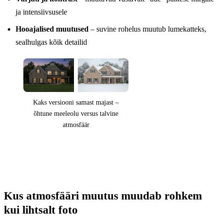
ja intensiivsusele
Hooajalised muutused
– suvine rohelus muutub lumekatteks,
sealhulgas kõik detailid
Kaks versiooni samast majast –
õhtune meeleolu versus talvine
atmosfäär
Kus atmosfääri muutus muudab rohkem
kui lihtsalt foto