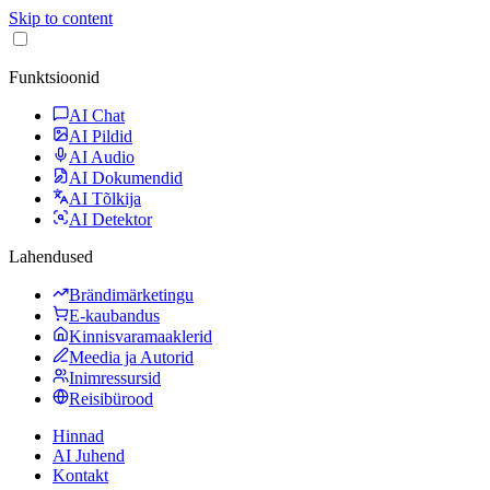
Skip to content
Funktsioonid
AI Chat
AI Pildid
AI Audio
AI Dokumendid
AI Tõlkija
AI Detektor
Lahendused
Brändimärketingu
E-kaubandus
Kinnisvaramaaklerid
Meedia ja Autorid
Inimressursid
Reisibürood
Hinnad
AI Juhend
Kontakt