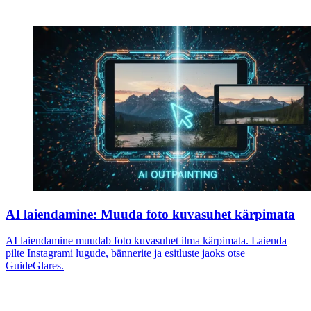
AI laiendamine: Muuda foto kuvasuhet kärpimata
AI laiendamine muudab foto kuvasuhet ilma kärpimata. Laienda
pilte Instagrami lugude, bännerite ja esitluste jaoks otse
GuideGlares.