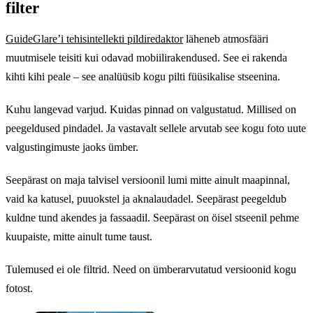
filter
GuideGlare’i tehisintellekti pildiredaktor
läheneb atmosfääri
muutmisele teisiti kui odavad mobiilirakendused. See ei rakenda
kihti kihi peale – see analüüsib kogu pilti füüsikalise stseenina.
Kuhu langevad varjud. Kuidas pinnad on valgustatud. Millised on
peegeldused pindadel. Ja vastavalt sellele arvutab see kogu foto uute
valgustingimuste jaoks ümber.
Seepärast on maja talvisel versioonil lumi mitte ainult maapinnal,
vaid ka katusel, puuokstel ja aknalaudadel. Seepärast peegeldub
kuldne tund akendes ja fassaadil. Seepärast on öisel stseenil pehme
kuupaiste, mitte ainult tume taust.
Tulemused ei ole filtrid. Need on ümberarvutatud versioonid kogu
fotost.