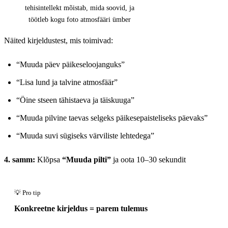
tehisintellekt mõistab, mida soovid, ja
töötleb kogu foto atmosfääri ümber
Näited kirjeldustest, mis toimivad:
“Muuda päev päikeseloojanguks”
“Lisa lund ja talvine atmosfäär”
“Öine stseen tähistaeva ja täiskuuga”
“Muuda pilvine taevas selgeks päikesepaisteliseks päevaks”
“Muuda suvi sügiseks värviliste lehtedega”
4. samm:
Klõpsa
“Muuda pilti”
ja oota 10–30 sekundit
Konkreetne kirjeldus = parem tulemus