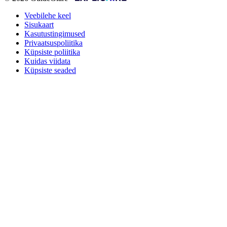
Veebilehe keel
Sisukaart
Kasutustingimused
Privaatsuspoliitika
Küpsiste poliitika
Kuidas viidata
Küpsiste seaded