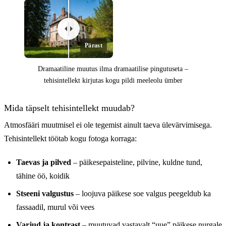
Pärast
Dramaatiline muutus ilma dramaatilise pingutuseta –
tehisintellekt kirjutas kogu pildi meeleolu ümber
Enne
Mida täpselt tehisintellekt muudab?
Atmosfääri muutmisel ei ole tegemist ainult taeva ülevärvimisega.
Tehisintellekt töötab kogu fotoga korraga:
Taevas ja pilved
– päikesepaisteline, pilvine, kuldne tund,
tähine öö, koidik
Stseeni valgustus
– loojuva päikese soe valgus peegeldub ka
fassaadil, murul või vees
Varjud ja kontrast
– muutuvad vastavalt “uue” päikese nurgale