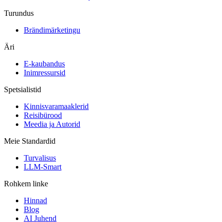
Turundus
Brändimärketingu
Äri
E-kaubandus
Inimressursid
Spetsialistid
Kinnisvaramaaklerid
Reisibürood
Meedia ja Autorid
Meie Standardid
Turvalisus
LLM-Smart
Rohkem linke
Hinnad
Blog
AI Juhend