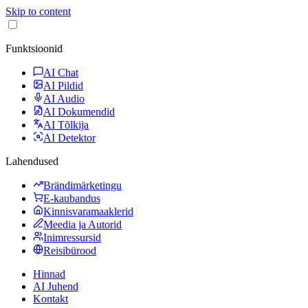
Skip to content
Funktsioonid
AI Chat
AI Pildid
AI Audio
AI Dokumendid
AI Tõlkija
AI Detektor
Lahendused
Brändimärketingu
E-kaubandus
Kinnisvaramaaklerid
Meedia ja Autorid
Inimressursid
Reisibürood
Hinnad
AI Juhend
Kontakt