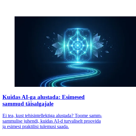
Kuidas AI-ga alustada: Esimesed
sammud täisalgajale
Ei tea, kust tehisintellektiga alustada? Toome samm-
sammulise juhendi, kuidas AI-d turvaliselt proovida
ja esimesi praktilisi tulemusi saada.