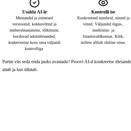
Usalda AI-le
Kontrolli ise
Mustandid ja esimesed
Konkreetsed numbrid, nimed ja
versioonid, kokkuvõtted ja
viited. Väljundid õigus-,
ümbersõnastamine, tõlkimine,
meditsiini- ja
korduvad tekstiülesanded,
finantsvaldkonnas. Kõik,
kodeerimine koos oma väljundi
millest sõltub oluline otsus.
kontrolliga.
Parim viis seda enda jaoks avastada? Proovi AI-d konkreetse ülesandeg
aitab ja kus üllatab.
Avasta, mida AI sinu jaoks 
Anna AI-le ülesanne, mis sul praegu laual on. Näed ise, kus s
kontrollida.