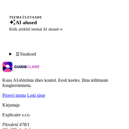
TEEMA ÜLEVAADE
AI alused
Kõik artiklid teemal AI alused
Sisukord
Kuus AI-tööriista ühes kontol. Eesti keeles. Ilma tellimuste
žongleerimiseta.
Proovi tasuta
Logi sisse
Kirjastaja
Explicaire s.r.o.
Plovární 478/1