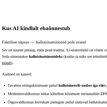
Tootlikkuse keskmine pa
Kirjutamine ja toimetamine
40
Klienditugi
35
Kus AI kindlalt ebaõnnestub
Tarkvaraarendus
55
Faktiline täpsus — hallutsinatsioonid pole erand
Tõlkimine
50
See on suurim piirang, mida pead teadma. AI-süsteemidel on võime esit
Seda nimetatakse
hallutsinatsioonideks
(kuidas ja miks see tehniliselt
Andmeanalüüs
28
töötab
).
Andmed on kained:
Tavaliste otsinguküsimuste puhul
hallutsineerib umbes iga viies
Meditsiinivaldkonnas näitas kliiniliste küsimuste metaanalüüs
23%
Õigusvaldkonnas keerukate päringute puhul ulatuvad hallutsinats