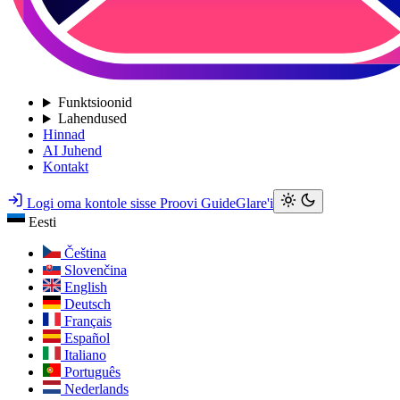
Funktsioonid
Lahendused
Hinnad
AI Juhend
Kontakt
Logi oma kontole sisse
Proovi GuideGlare'i
Eesti
Čeština
Slovenčina
English
Deutsch
Français
Español
Italiano
Português
Nederlands