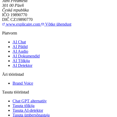
Jižní Předměstí
301 00 Plzeň
Česká republika
IČO
19890770
DIČ
CZ19890770
www.explicaire.com
Võtke ühendust
Platvorm
AI Chat
AI Pildid
AI Audio
AI Dokumendid
AI Tõlkija
AI Detektor
Äri tööriistad
Brand Voice
Tasuta tööriistad
Chat GPT alternatiiv
Tasuta tõlkija
Tasuta AI-detektor
Tasuta ümbersõnastaja