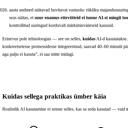
aasta andmed näitavad huvitavat vastuolu: riikliku majandusuuri
seas näitas, et
suur enamus ettevõtteid ei tunne AI-st mingit to
kontrollitud uuringud korduvalt märkimisväärseid kasusid.
Erinevus pole tehnoloogias — see on selles,
kuidas
AI-d kasutatakse. 
konkreetsetesse protsessidesse integreerinud, saavad 40–60 minutit pä
aga palju ei kasuta”, ei saa mitte midagi.
Kuidas sellega praktikas ümber käia
Realistlik AI kasutamine ei seisne selles, kas sa seda kasutad — vaid