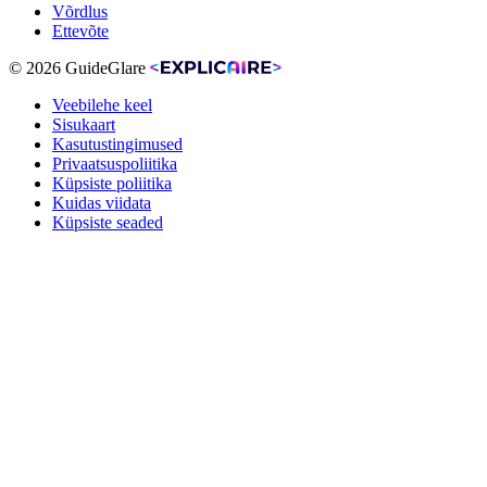
Võrdlus
Ettevõte
© 2026 GuideGlare
Veebilehe keel
Sisukaart
Kasutustingimused
Privaatsuspoliitika
Küpsiste poliitika
Kuidas viidata
Küpsiste seaded