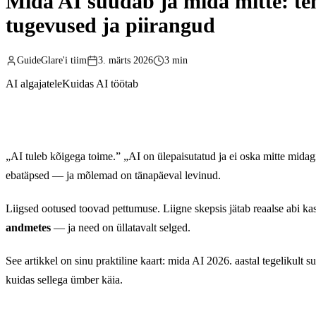
Mida AI suudab ja mida mitte: tehi
tugevused ja piirangud
GuideGlare'i tiim
3. märts 2026
3 min
AI algajatele
Kuidas AI töötab
„AI tuleb kõigega toime.” „AI on ülepaisutatud ja ei oska mitte mida
ebatäpsed — ja mõlemad on tänapäeval levinud.
Liigsed ootused toovad pettumuse. Liigne skepsis jätab reaalse abi k
andmetes
— ja need on üllatavalt selged.
See artikkel on sinu praktiline kaart: mida AI 2026. aastal tegelikult s
kuidas sellega ümber käia.