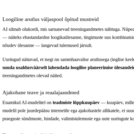
AI hallutsinatsioonide määr kasutusala jä
AI hallutsinatsioonide mä
Loogiline arutlus väljaspool õpitud mustreid
Üldised päringud
20
AI silmab olukordi, mis sarnanevad treeningandmetes nähtuga. Niipea k
— näiteks ebastandardne loogikaülesanne, tingimuste uus kombinatsioon
Meditsiin
23
nõudev ülesanne — langevad tulemused järsult.
Õigus (keerukad päringud)
79
Uuringud näitavad, et isegi nn sammhaavalise arutlusega (inglise kee
suuda usaldusväärselt lahendada loogilise planeerimise ülesandei
treeningandmetes olevad näited.
Ajakohane teave ja reaalajaandmed
Enamikul AI-mudelitel on
teadmiste lõppkuupäev
— kuupäev, milles
mudelil pole juurdepääsu internetile ega ajakohastele allikatele, ei suu
praeguste sündmuste, hindade, valimistulemuste ega uute uuringute k