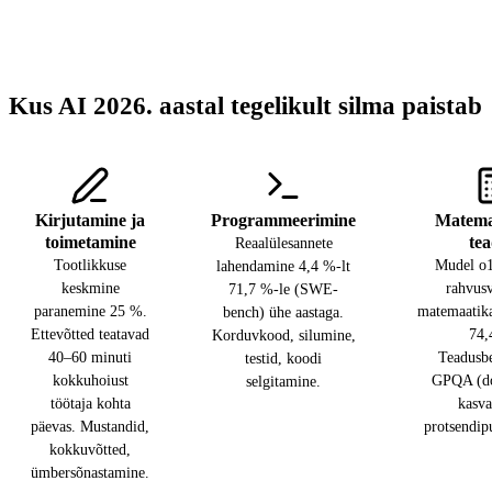
Kus AI 2026. aastal tegelikult silma paistab
Kirjutamine ja
Programmeerimine
Matema
toimetamine
te
Reaalülesannete
Tootlikkuse
Mudel o1
lahendamine 4,4 %-lt
keskmine
rahvusv
71,7 %-le (SWE-
paranemine 25 %.
matemaatik
bench) ühe aastaga.
Ettevõtted teatavad
74,
Korduvkood, silumine,
40–60 minuti
Teadusb
testid, koodi
kokkuhoiust
GPQA (do
selgitamine.
töötaja kohta
kasva
päevas. Mustandid,
protsendip
kokkuvõtted,
ümbersõnastamine.