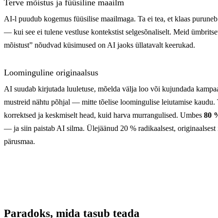
Terve mõistus ja füüsiline maailm
AI-l puudub kogemus füüsilise maailmaga. Ta ei tea, et klaas puruneb
— kui see ei tulene vestluse kontekstist selgesõnaliselt. Meid ümbritse
mõistust” nõudvad küsimused on AI jaoks üllatavalt keerukad.
Loominguline originaalsus
AI suudab kirjutada luuletuse, mõelda välja loo või kujundada kampa
mustreid nähtu põhjal — mitte tõelise loomingulise leiutamise kaudu. T
korrektsed ja keskmiselt head, kuid harva murrangulised. Umbes
80 %
— ja siin paistab AI silma. Ülejäänud 20 % radikaalsest, originaalsest
pärusmaa.
Paradoks, mida tasub teada