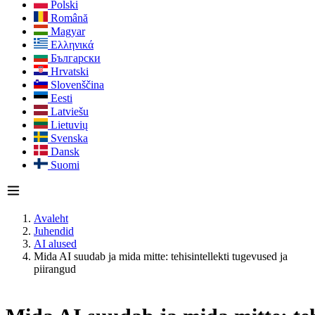
Polski
Română
Magyar
Ελληνικά
Български
Hrvatski
Slovenščina
Eesti
Latviešu
Lietuvių
Svenska
Dansk
Suomi
Avaleht
Juhendid
AI alused
Mida AI suudab ja mida mitte: tehisintellekti tugevused ja
piirangud