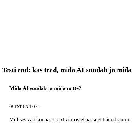
→ Proovi GuideGlare AI Ch
Testi end: kas tead, mida AI suudab ja mida
Mida AI suudab ja mida mitte?
QUESTION 1 OF 5
Millises valdkonnas on AI viimastel aastatel teinud suuri