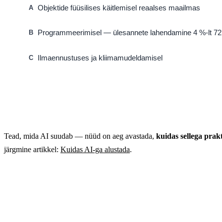
Objektide füüsilises käitlemisel reaalses maailmas
A
Programmeerimisel — ülesannete lahendamine 4 %-lt 72
B
Ilmaennustuses ja kliimamudeldamisel
C
Tead, mida AI suudab — nüüd on aeg avastada,
kuidas sellega prakt
järgmine artikkel:
Kuidas AI-ga alustada
.