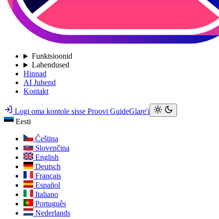
Funktsioonid
Lahendused
Hinnad
AI Juhend
Kontakt
Logi oma kontole sisse
Proovi GuideGlare'i
Eesti
Čeština
Slovenčina
English
Deutsch
Français
Español
Italiano
Português
Nederlands