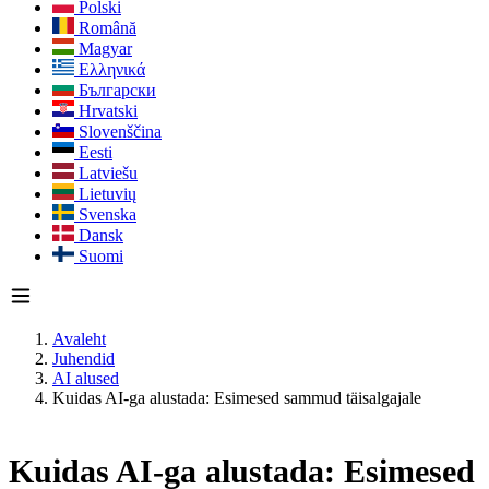
Polski
Română
Magyar
Ελληνικά
Български
Hrvatski
Slovenščina
Eesti
Latviešu
Lietuvių
Svenska
Dansk
Suomi
Avaleht
Juhendid
AI alused
Kuidas AI-ga alustada: Esimesed sammud täisalgajale
Kuidas AI-ga alustada: Esimesed