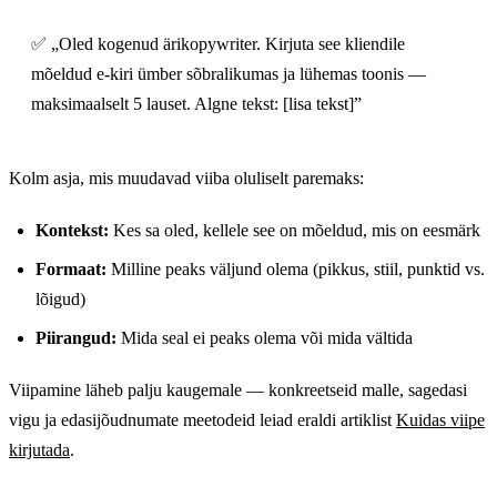
✅ „Oled kogenud ärikopywriter. Kirjuta see kliendile
mõeldud e-kiri ümber sõbralikumas ja lühemas toonis —
maksimaalselt 5 lauset. Algne tekst: [lisa tekst]”
Kolm asja, mis muudavad viiba oluliselt paremaks:
Kontekst:
Kes sa oled, kellele see on mõeldud, mis on eesmärk
Formaat:
Milline peaks väljund olema (pikkus, stiil, punktid vs.
lõigud)
Piirangud:
Mida seal ei peaks olema või mida vältida
Viipamine läheb palju kaugemale — konkreetseid malle, sagedasi
vigu ja edasijõudnumate meetodeid leiad eraldi artiklist
Kuidas viipe
kirjutada
.