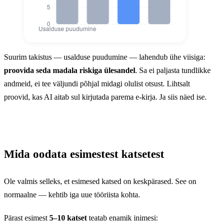
Miks inimesed AI-d veel ei kasuta (% vast
Suurim takistus — usalduse puudumine — lahendub ühe viisiga:
Miks inimesed AI-d veel ei 
proovida seda madala riskiga ülesandel
. Sa ei paljasta tundlikke
Usalduse puudumine
37
andmeid, ei tee väljundi põhjal midagi olulist otsust. Lihtsalt
proovid, kas AI aitab sul kirjutada parema e-kirja. Ja siis näed ise.
Mured mõju pärast
29
Ebakindlus kust alustada
24
Ajapuudus õppimiseks
22
Mida oodata esimestest katsetest
Ole valmis selleks, et esimesed katsed on keskpärased. See on
normaalne — kehtib iga uue tööriista kohta.
Pärast esimest
5–10 katset
teatab enamik inimesi: