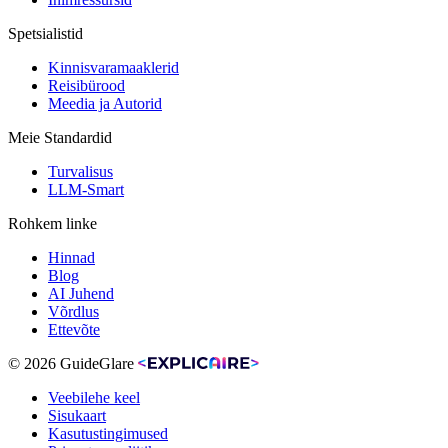
Spetsialistid
Kinnisvaramaaklerid
Reisibürood
Meedia ja Autorid
Meie Standardid
Turvalisus
LLM-Smart
Rohkem linke
Hinnad
Blog
AI Juhend
Võrdlus
Ettevõte
© 2026 GuideGlare
Veebilehe keel
Sisukaart
Kasutustingimused