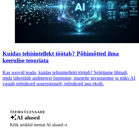
Kuidas tehisintellekt töötab? Põhimõtted ilma
keerulise teooriata
Kas soovid teada, kuidas tehisintellekt töötab? Selgitame lihtsalt,
mida tähendab andmetest õppimine, mustrite tuvastamine ja miks AI
vastab mõnikord suurepäraselt, mõnikord aga eksib.
TEEMA ÜLEVAADE
AI alused
Kõik artiklid teemal AI alused