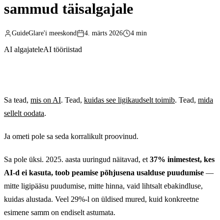
sammud täisalgajale
GuideGlare'i meeskond
4. märts 2026
4 min
AI algajatele
AI tööriistad
Sa tead,
mis on AI
. Tead,
kuidas see ligikaudselt toimib
. Tead,
mida
sellelt oodata
.
Ja ometi pole sa seda korralikult proovinud.
Sa pole üksi. 2025. aasta uuringud näitavad, et
37% inimestest, kes
AI-d ei kasuta, toob peamise põhjusena usalduse puudumise
—
mitte ligipääsu puudumise, mitte hinna, vaid lihtsalt ebakindluse,
kuidas alustada. Veel 29%-l on üldised mured, kuid konkreetne
esimene samm on endiselt astumata.