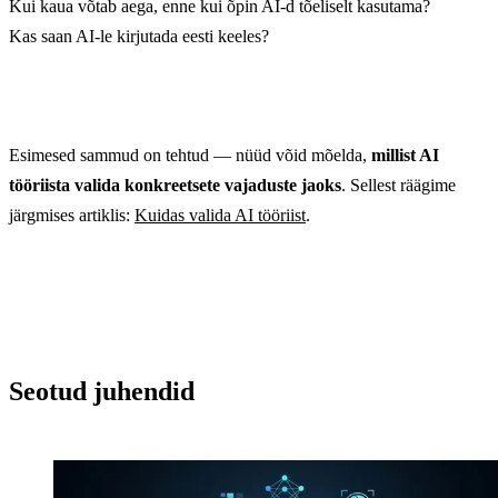
Kui kaua võtab aega, enne kui õpin AI-d tõeliselt kasutama?
Kas saan AI-le kirjutada eesti keeles?
Esimesed sammud on tehtud — nüüd võid mõelda,
millist AI
tööriista valida konkreetsete vajaduste jaoks
. Sellest räägime
järgmises artiklis:
Kuidas valida AI tööriist
.
Seotud juhendid