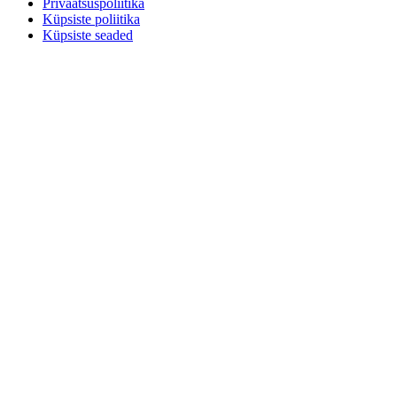
Privaatsuspoliitika
Küpsiste poliitika
Küpsiste seaded