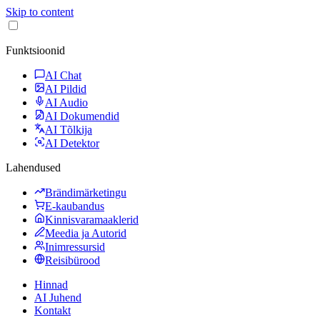
Skip to content
Funktsioonid
AI Chat
AI Pildid
AI Audio
AI Dokumendid
AI Tõlkija
AI Detektor
Lahendused
Brändimärketingu
E-kaubandus
Kinnisvaramaaklerid
Meedia ja Autorid
Inimressursid
Reisibürood
Hinnad
AI Juhend
Kontakt