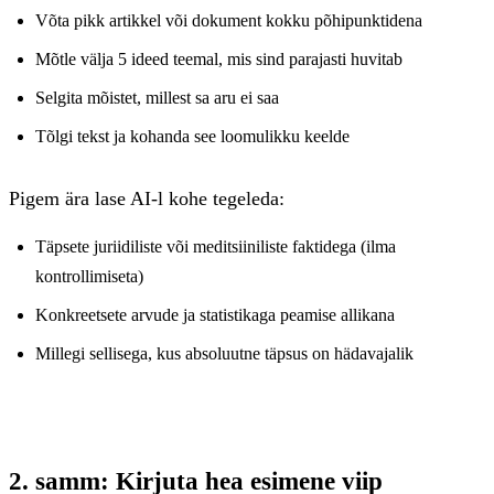
Võta pikk artikkel või dokument kokku põhipunktidena
Mõtle välja 5 ideed teemal, mis sind parajasti huvitab
Selgita mõistet, millest sa aru ei saa
Tõlgi tekst ja kohanda see loomulikku keelde
Pigem ära lase AI-l kohe tegeleda:
Täpsete juriidiliste või meditsiiniliste faktidega (ilma
kontrollimiseta)
Konkreetsete arvude ja statistikaga peamise allikana
Millegi sellisega, kus absoluutne täpsus on hädavajalik
2. samm: Kirjuta hea esimene viip