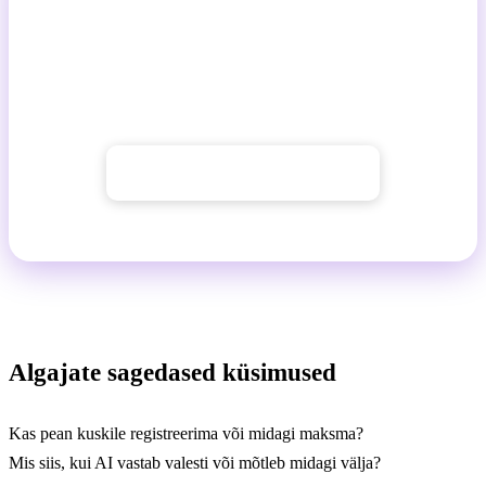
Sinu esimene viip ootab
Ava AI Chat, kopeeri üks ülaltoodud näidisviipudest ja
proovi. Kümne minutiga tead rohkem kui ühestki
artiklist.
→ Ava GuideGlare AI Chat
Algajate sagedased küsimused
Kas pean kuskile registreerima või midagi maksma?
Mis siis, kui AI vastab valesti või mõtleb midagi välja?