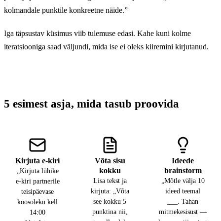
kolmandale punktile konkreetne näide.”
Iga täpsustav küsimus viib tulemuse edasi. Kahe kuni kolme
iteratsiooniga saad väljundi, mida ise ei oleks kiiremini kirjutanud.
5 esimest asja, mida tasub proovida
Kirjuta e-kiri
Võta sisu
Ideede
kokku
brainstorm
„Kirjuta lühike
Lisa tekst ja
„Mõtle välja 10
e-kiri partnerile
kirjuta: „Võta
ideed teemal
teisipäevase
see kokku 5
___. Tahan
koosoleku kell
punktina nii,
mitmekesisust —
14:00