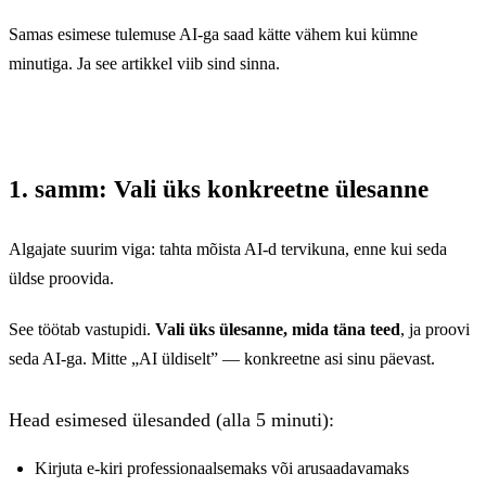
Samas esimese tulemuse AI-ga saad kätte vähem kui kümne
minutiga. Ja see artikkel viib sind sinna.
1. samm: Vali üks konkreetne ülesanne
Algajate suurim viga: tahta mõista AI-d tervikuna, enne kui seda
üldse proovida.
See töötab vastupidi.
Vali üks ülesanne, mida täna teed
, ja proovi
seda AI-ga. Mitte „AI üldiselt” — konkreetne asi sinu päevast.
Head esimesed ülesanded (alla 5 minuti):
Kirjuta e-kiri professionaalsemaks või arusaadavamaks