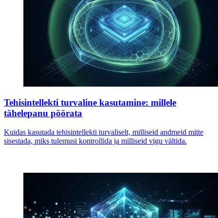
Tehisintellekti turvaline kasutamine: millele
tähelepanu pöörata
Kuidas kasutada tehisintellekti turvaliselt, milliseid andmeid mitte
sisestada, miks tulemusi kontrollida ja milliseid vigu vältida.