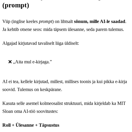
(prompt)
Viip (inglise keeles
prompt
) on lihtsalt
sõnum, mille AI-le saadad
.
Ja kehtib otsene seos: mida täpsem ülesanne, seda parem tulemus.
Algajad kirjutavad tavaliselt liiga üldiselt:
❌ „Aita mul e-kirjaga.”
AI ei tea, kellele kirjutad, millest, millises toonis ja kui pikka e-kirja
soovid. Tulemus on keskpärane.
Kasuta selle asemel kolmeosalist struktuuri, mida kirjeldab ka MIT
Sloan oma AI-töö soovitustes:
Roll + Ülesanne + Täpsustus