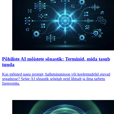
Põhiliste AI mõistete sõnastik: Terminid, mida tasub
tunda
Kas mõisted nagu prompt, hallutsinatsioon või keelemudelid ajavad
segadusse? Selge AI sõnastik selgitab neid lihtsalt ja ilma tarbetu
žargoonita.