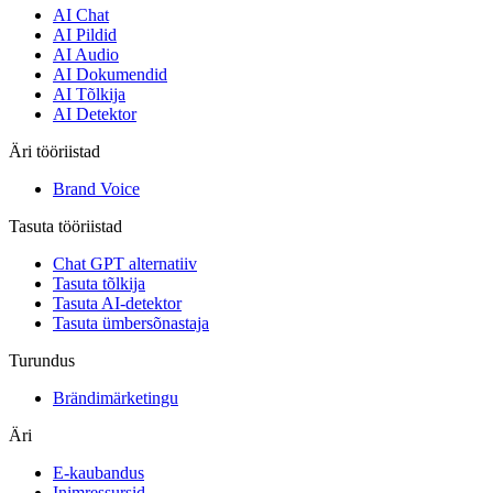
AI Chat
AI Pildid
AI Audio
AI Dokumendid
AI Tõlkija
AI Detektor
Äri tööriistad
Brand Voice
Tasuta tööriistad
Chat GPT alternatiiv
Tasuta tõlkija
Tasuta AI-detektor
Tasuta ümbersõnastaja
Turundus
Brändimärketingu
Äri
E-kaubandus
Inimressursid