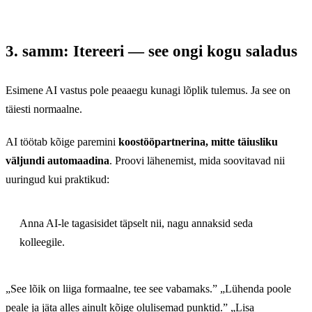
3. samm: Itereeri — see ongi kogu saladus
Esimene AI vastus pole peaaegu kunagi lõplik tulemus. Ja see on
täiesti normaalne.
AI töötab kõige paremini
koostööpartnerina, mitte täiusliku
väljundi automaadina
. Proovi lähenemist, mida soovitavad nii
uuringud kui praktikud:
Anna AI-le tagasisidet täpselt nii, nagu annaksid seda
kolleegile.
„See lõik on liiga formaalne, tee see vabamaks.” „Lühenda poole
peale ja jäta alles ainult kõige olulisemad punktid.” „Lisa