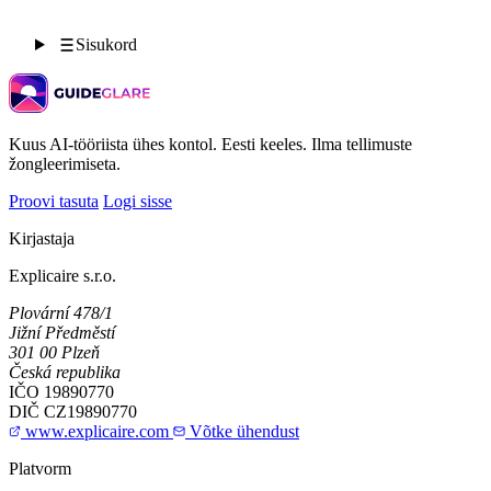
Sisukord
Kuus AI-tööriista ühes kontol. Eesti keeles. Ilma tellimuste
žongleerimiseta.
Proovi tasuta
Logi sisse
Kirjastaja
Explicaire s.r.o.
Plovární 478/1
Jižní Předměstí
301 00 Plzeň
Česká republika
IČO
19890770
DIČ
CZ19890770
www.explicaire.com
Võtke ühendust
Platvorm