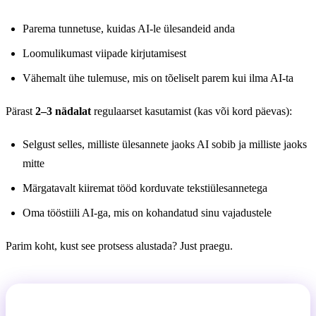
Parema tunnetuse, kuidas AI-le ülesandeid anda
Loomulikumast viipade kirjutamisest
Vähemalt ühe tulemuse, mis on tõeliselt parem kui ilma AI-ta
Pärast
2–3 nädalat
regulaarset kasutamist (kas või kord päevas):
Selgust selles, milliste ülesannete jaoks AI sobib ja milliste jaoks
mitte
Märgatavalt kiiremat tööd korduvate tekstiülesannetega
Oma tööstiili AI-ga, mis on kohandatud sinu vajadustele
Parim koht, kust see protsess alustada? Just praegu.