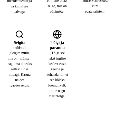
et mulle oleks
konservatiivsetest
meeldetuletusega
selge, mis on
kuni
ja kinnituse
põhimõte.
ebatavalisteni.
palvega.
Selgita
Tõlgi ja
mõistet
paranda
„Selgita mulle,
„Tõlgi see
mis on [mõiste],
tekst inglise
nagu ma ei teaks
keelest eesti
sellest üldse
keelde ja
midagi. Kasuta
kohanda nii, et
näidet
see kõlaks
igapäevaelust.
loomulikult,
mitte nagu
masintõlge.