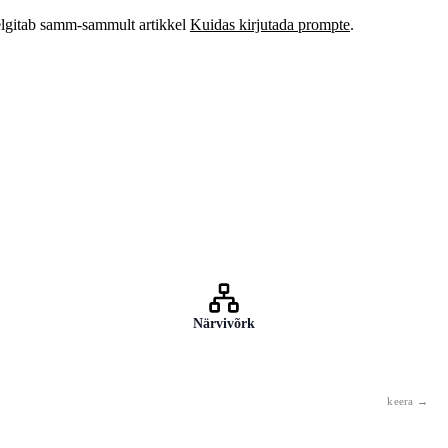
elgitab samm-sammult artikkel
Kuidas kirjutada prompte
.
Oskus sõnastada AI-le ülesandeid nii, et väljundid oleksid võimalikult
kasulikud. See ei ole programmeerimine — see on suhtlemine. Kõik
saavad sellega hakkama.
Närvivõrk