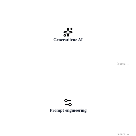
Generatiivne AI
AI alamkategooria, mis loob uut sisu — tekste, pilte, videoid, koodi,
muusikat. ChatGPT, Gemini ja Midjourney on generatiivse AI näited.
Prompt engineering