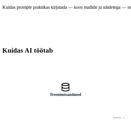
Kuidas prompte praktikas kirjutada — koos mallide ja näidetega — s
Sõnum või juhis, mille saadad AI-le. Tõhusa prompti struktuur: Roll
+ Ülesanne + Täpsustus. Prompti kvaliteet määrab otse väljundi
kvaliteedi.
Kuidas AI töötab
Treenimisandmed