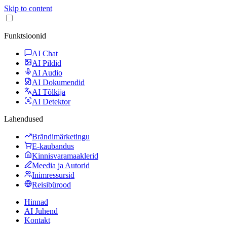
Skip to content
Funktsioonid
AI Chat
AI Pildid
AI Audio
AI Dokumendid
AI Tõlkija
AI Detektor
Lahendused
Brändimärketingu
E-kaubandus
Kinnisvaramaaklerid
Meedia ja Autorid
Inimressursid
Reisibürood
Hinnad
AI Juhend
Kontakt