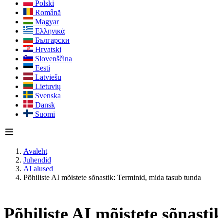
Polski
Română
Magyar
Ελληνικά
Български
Hrvatski
Slovenščina
Eesti
Latviešu
Lietuvių
Svenska
Dansk
Suomi
Avaleht
Juhendid
AI alused
Põhiliste AI mõistete sõnastik: Terminid, mida tasub tunda
Põhiliste AI mõistete sõnast