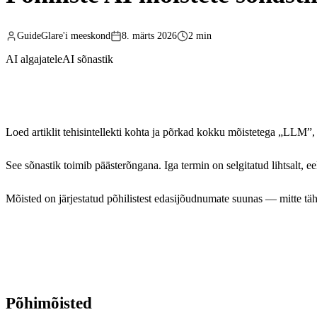
GuideGlare'i meeskond
8. märts 2026
2 min
AI algajatele
AI sõnastik
Loed artiklit tehisintellekti kohta ja põrkad kokku mõistetega „LLM”, 
See sõnastik toimib päästerõngana. Iga termin on selgitatud lihtsalt, eel
Mõisted on järjestatud põhilistest edasijõudnumate suunas — mitte tähe
Põhimõisted