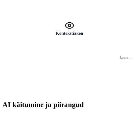
Tohutu tekstide ja piltide kogum, mille põhjal mudel on õpetatud.
Andmete kvaliteet ja maht määravad otse mudeli võimekuse.
Kontekstiaken
Tekstihulk, mida AI ühes vestluses näeb. Mis jääb aknast välja, seda
AI ei näe — seetõttu ei tea ta eelmisi vestlusi.
AI käitumine ja piirangud