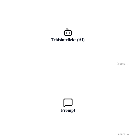
Tehisintellekt (AI)
Tehnoloogia, mis suudab teavet töödelda inimlikule mõtlemisele
sarnasel viisil — tuvastada mustreid, reageerida ülesannetele, luua
väljundit. See ei ole teadvus ega mõtlemine.
Prompt