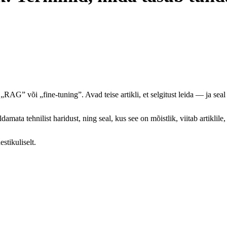
„RAG” või „fine-tuning”. Avad teise artikli, et selgitust leida — ja sea
damata tehnilist haridust, ning seal, kus see on mõistlik, viitab artiklil
stikuliselt.