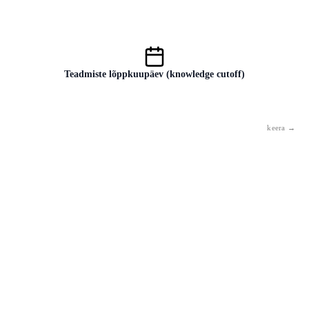
Arvulised kaalud, mis määravad mudeli käitumise. Nende arv (GPT-3:
175 miljardit) räägib rohkem mudeli suurusest kui kvaliteedist.
Teadmiste lõppkuupäev (knowledge cutoff)
Kuupäev, millest alates mudelil puuduvad andmed. Ilma
internetiühenduseta ei tea ta sündmusi, mis toimusid pärast seda
kuupäeva.