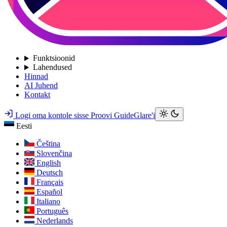
Funktsioonid
Lahendused
Hinnad
AI Juhend
Kontakt
Logi oma kontole sisse
Proovi GuideGlare'i
Eesti
Čeština
Slovenčina
English
Deutsch
Français
Español
Italiano
Português
Nederlands