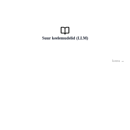
Suur keelemudelid (LLM)
AI mudel, mis on treenitud tohutu hulga teksti põhjal. See oskab
genereerida, tõlkida, kokkuvõtteid teha ja vastata küsimustele. GPT-4,
Claude, Gemini on LLM-i näited.