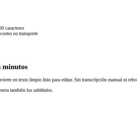
0 caracteres
ecortes en transporte
s minutos
ierte en texto limpio listo para editar. Sin transcripción manual ni reb
enera también los subtítulos.