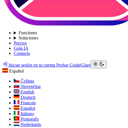
Funciones
Soluciones
Precios
Guía IA
Contacto
Iniciar sesión en tu cuenta
Probar GuideGlare
Español
Čeština
Slovenčina
English
Deutsch
Français
Español
Italiano
Português
Nederlands