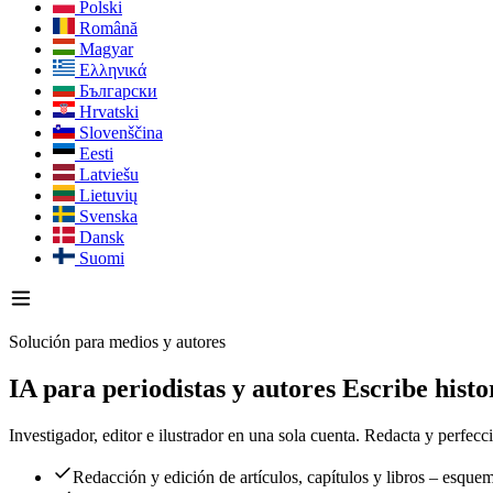
Polski
Română
Magyar
Ελληνικά
Български
Hrvatski
Slovenščina
Eesti
Latviešu
Lietuvių
Svenska
Dansk
Suomi
Solución para medios y autores
IA para periodistas y autores
Escribe histo
Investigador, editor e ilustrador en una sola cuenta. Redacta y perfec
Redacción y edición de artículos, capítulos y libros – esquem