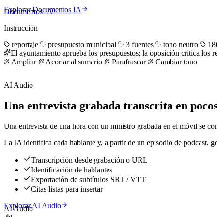
Explorar Documentos IA
Documentos IA
Instrucción
reportaje
presupuesto municipal
3 fuentes
tono neutro
180
El ayuntamiento aprueba los presupuestos; la oposición critica los r
Ampliar
Acortar al sumario
Parafrasear
Cambiar tono
AI Audio
Una entrevista grabada transcrita en poco
Una entrevista de una hora con un ministro grabada en el móvil se conv
La IA identifica cada hablante y, a partir de un episodio de podcast, g
Transcripción desde grabación o URL
Identificación de hablantes
Exportación de subtítulos SRT / VTT
Citas listas para insertar
Explorar AI Audio
AI Audio