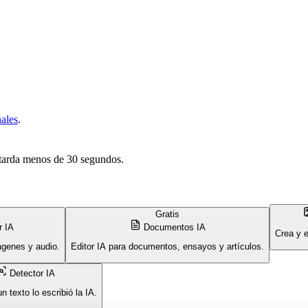
ales
.
o tarda menos de 30 segundos.
Gratis
r IA
Documentos IA
Crea y 
ágenes y audio.
Editor IA para documentos, ensayos y artículos.
Detector IA
n texto lo escribió la IA.