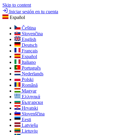
Skip to content
Iniciar sesión en tu cuenta
Español
Čeština
Slovenčina
English
Deutsch
Français
Español
Italiano
Português
Nederlands
Polski
Română
Magyar
Ελληνικά
Български
Hrvatski
Slovenščina
Eesti
Latviešu
Lietuvių