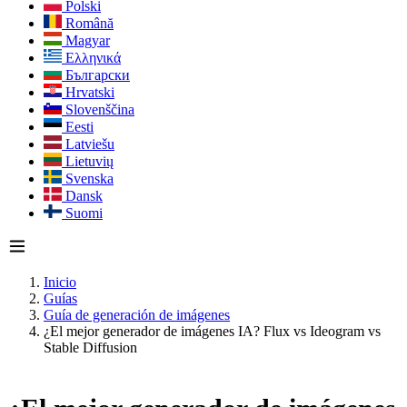
Polski
Română
Magyar
Ελληνικά
Български
Hrvatski
Slovenščina
Eesti
Latviešu
Lietuvių
Svenska
Dansk
Suomi
Inicio
Guías
Guía de generación de imágenes
¿El mejor generador de imágenes IA? Flux vs Ideogram vs
Stable Diffusion