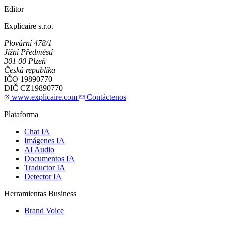
Editor
Explicaire s.r.o.
Plovární 478/1
Jižní Předměstí
301 00 Plzeň
Česká republika
IČO
19890770
DIČ
CZ19890770
www.explicaire.com
Contáctenos
Plataforma
Chat IA
Imágenes IA
AI Audio
Documentos IA
Traductor IA
Detector IA
Herramientas Business
Brand Voice