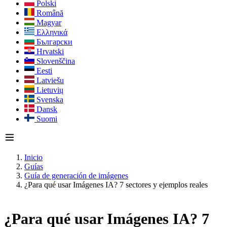
Polski
Română
Magyar
Ελληνικά
Български
Hrvatski
Slovenščina
Eesti
Latviešu
Lietuvių
Svenska
Dansk
Suomi
Inicio
Guías
Guía de generación de imágenes
¿Para qué usar Imágenes IA? 7 sectores y ejemplos reales
¿Para qué usar Imágenes IA? 7