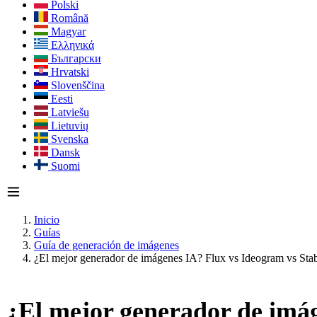
Polski
Română
Magyar
Ελληνικά
Български
Hrvatski
Slovenščina
Eesti
Latviešu
Lietuvių
Svenska
Dansk
Suomi
Inicio
Guías
Guía de generación de imágenes
¿El mejor generador de imágenes IA? Flux vs Ideogram vs Stab
¿El mejor generador de imág