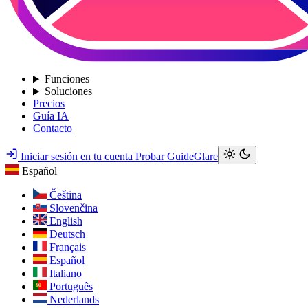
Funciones
Soluciones
Precios
Guía IA
Contacto
Iniciar sesión en tu cuenta
Probar GuideGlare
Español
Čeština
Slovenčina
English
Deutsch
Français
Español
Italiano
Português
Nederlands