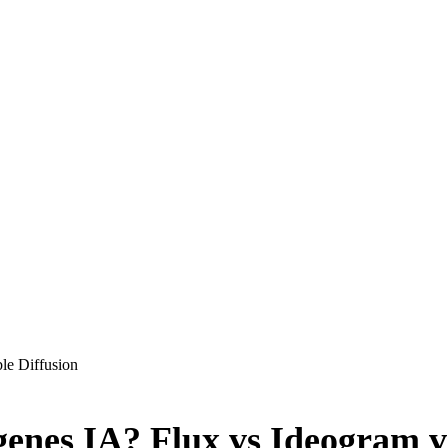
le Diffusion
enes IA? Flux vs Ideogram vs