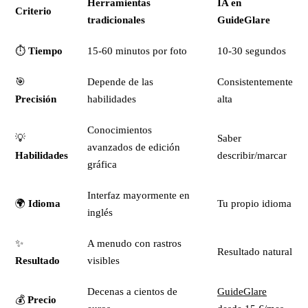
Herramientas
IA en
Criterio
tradicionales
GuideGlare
⏱️
Tiempo
15-60 minutos por foto
10-30 segundos
🎯
Depende de las
Consistentemente
Precisión
habilidades
alta
Conocimientos
💡
Saber
avanzados de edición
Habilidades
describir/marcar
gráfica
Interfaz mayormente en
🌍
Idioma
Tu propio idioma
inglés
✨
A menudo con rastros
Resultado natural
Resultado
visibles
Decenas a cientos de
GuideGlare
💰
Precio