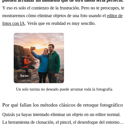
pueden arruinar un momento que de otro modo sería perfecto.
Y eso es solo el comienzo de la frustración. Pero no te preocupes, te
mostraremos cómo eliminar objetos de una foto usando el
editor de
fotos con IA
. Verás que en realidad es muy sencillo.
Antes
Un solo turista no deseado puede arruinar toda la fotografía
Clic para revelar
Por qué fallan los métodos clásicos de retoque fotográfico
Quizás ya hayas intentado eliminar un objeto en un editor normal.
La herramienta de clonación, el pincel, el desenfoque del entorno…