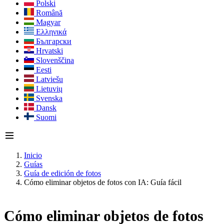
Polski
Română
Magyar
Ελληνικά
Български
Hrvatski
Slovenščina
Eesti
Latviešu
Lietuvių
Svenska
Dansk
Suomi
Inicio
Guías
Guía de edición de fotos
Cómo eliminar objetos de fotos con IA: Guía fácil
Cómo eliminar objetos de fotos