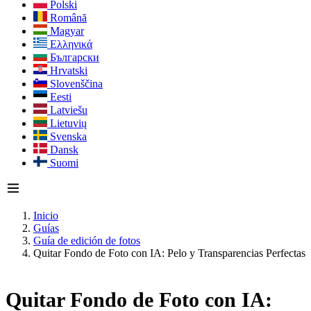
Polski
Română
Magyar
Ελληνικά
Български
Hrvatski
Slovenščina
Eesti
Latviešu
Lietuvių
Svenska
Dansk
Suomi
Inicio
Guías
Guía de edición de fotos
Quitar Fondo de Foto con IA: Pelo y Transparencias Perfectas
Quitar Fondo de Foto con IA: