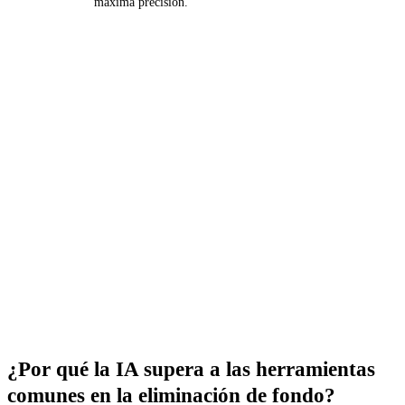
máxima precisión.
Pruébalo ahora mismo en GuideGlare
Crea una cuenta en la aplicación y experimenta lo fácil
que es eliminar el fondo de cualquier fotografía.
→ Crear cuenta
¿Por qué la IA supera a las herramientas
comunes en la eliminación de fondo?