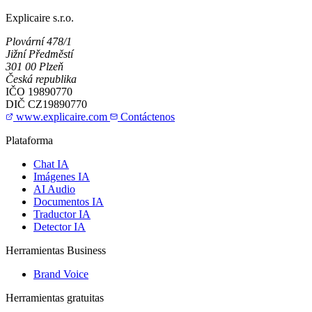
Explicaire s.r.o.
Plovární 478/1
Jižní Předměstí
301 00 Plzeň
Česká republika
IČO
19890770
DIČ
CZ19890770
www.explicaire.com
Contáctenos
Plataforma
Chat IA
Imágenes IA
AI Audio
Documentos IA
Traductor IA
Detector IA
Herramientas Business
Brand Voice
Herramientas gratuitas