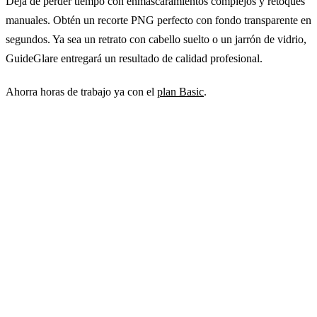
Deja de perder tiempo con enmascaramientos complejos y retoques
manuales. Obtén un recorte PNG perfecto con fondo transparente en
segundos. Ya sea un retrato con cabello suelto o un jarrón de vidrio,
GuideGlare entregará un resultado de calidad profesional.
Ahorra horas de trabajo ya con el
plan Basic
.
Pruébalo en la aplicación de IA
GuideGlare
Elimina el fondo de fotos, imágenes y arte digital con
un solo clic. Es sencillo, pruébalo.
→ Empezar con GuideGlare